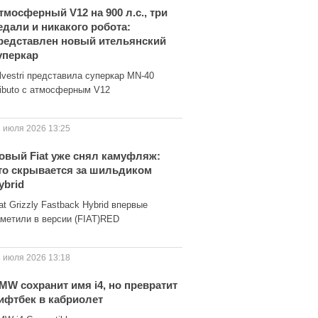
тмосферный V12 на 900 л.с., три
едали и никакого робота:
редставлен новый ительянский
уперкар
lvestri представила суперкар MN-40
ributo с атмосферным V12
 июля 2026 13:25
овый Fiat уже снял камуфляж:
то скрывается за шильдиком
ybrid
at Grizzly Fastback Hybrid впервые
аметили в версии (FIAT)RED
 июля 2026 13:18
MW сохранит имя i4, но превратит
ифтбек в кабриолет