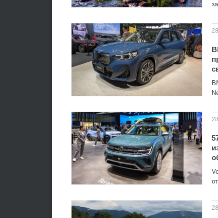
з
28
B
п
с
B
N
28
5
и
о
Vo
о
28