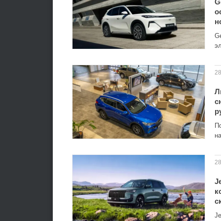
G
о
н
G
э
28
Л
с
р
П
н
28
J
к
с
J