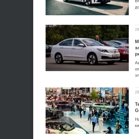
B
д
28
М
э
р
А
о
э
28
T
G
Н
к