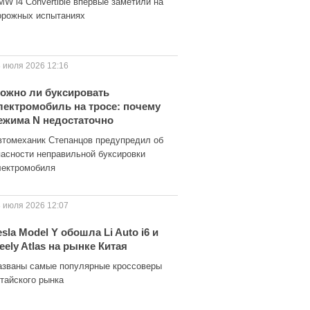
MW i4 Convertible впервые заметили на
орожных испытаниях
 июля 2026 12:16
ожно ли буксировать
лектромобиль на тросе: почему
ежима N недостаточно
втомеханик Степанцов предупредил об
пасности неправильной буксировки
лектромобиля
 июля 2026 12:07
esla Model Y обошла Li Auto i6 и
eely Atlas на рынке Китая
азваны самые популярные кроссоверы
итайского рынка