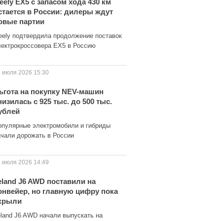
eely EX5 с запасом хода 430 км
стается в России: дилеры ждут
овые партии
eely подтвердила продолжение поставок
лектрокроссовера EX5 в Россию
 июля 2026 15:30
ьгота на покупку NEV-машин
низилась с 925 тыс. до 500 тыс.
ублей
опулярные электромобили и гибриды
ачали дорожать в России
 июля 2026 14:49
eland J6 AWD поставили на
онвейер, но главную цифру пока
крыли
eland J6 AWD начали выпускать на