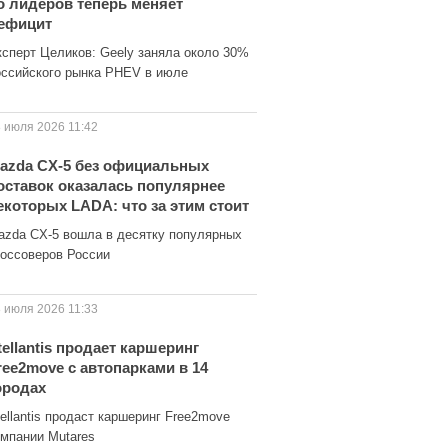
о лидеров теперь меняет
ефицит
ксперт Целиков: Geely заняла около 30%
оссийского рынка PHEV в июле
 июля 2026 11:42
azda CX-5 без официальных
оставок оказалась популярнее
екоторых LADA: что за этим стоит
azda CX-5 вошла в десятку популярных
россоверов России
 июля 2026 11:33
tellantis продает каршеринг
ree2move с автопарками в 14
ородах
ellantis продаст каршеринг Free2move
омпании Mutares