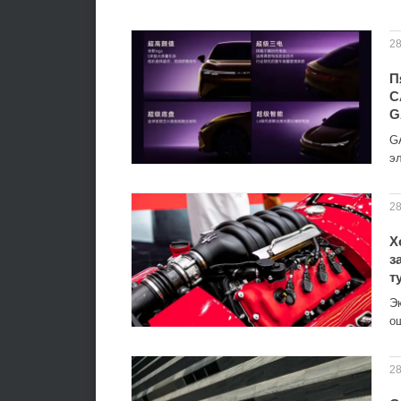
28
П
C
G
G
э
28
Х
з
т
Э
о
28