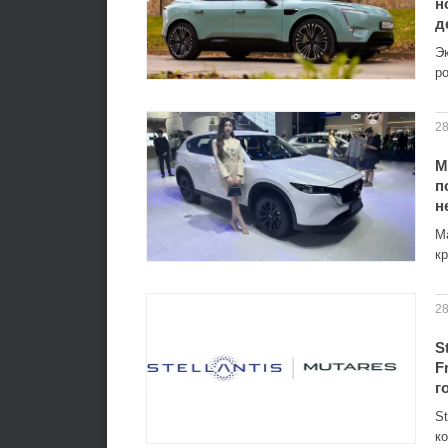
н
д
Э
р
28
M
п
н
M
к
28
S
F
г
St
к