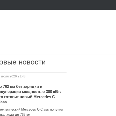
овые новости
 июля 2026 21:48
о 762 км без зарядки и
екуперация мощностью 300 кВт:
то готовит новый Mercedes C-
lass
лектрический Mercedes C-Class получил
пас хода до 762 км