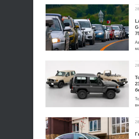
28
L
G
7
А
м
28
T
2
б
T
вн
28
Г