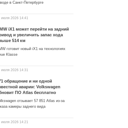
аводе в Санкт-Петербурге
 июля 2026 14:41
MW iX1 может перейти на задний
ривод и увеличить запас хода
выше 514 км
MW готовит новый iX1 на технологиях
eue Klasse
 июля 2026 14:31
71 обращение и ни одной
звестной аварии: Volkswagen
бновит ПО Atlas бесплатно
lkswagen отзывает 57 851 Atlas из-за
тказа камеры заднего вида
 июля 2026 14:21