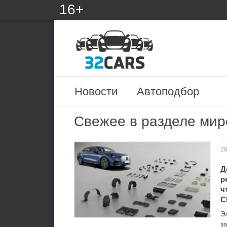
16+
Новости
Автоподбор
Свежее в разделе мир
28
Д
р
ч
C
Э
за