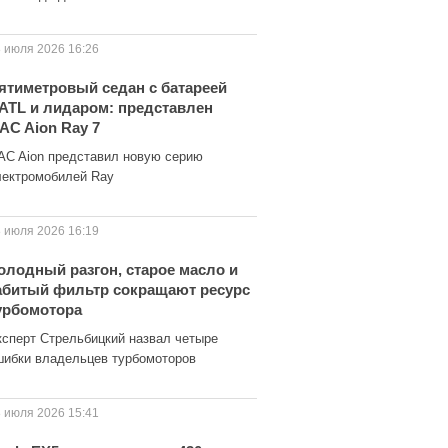
 июля 2026 16:26
ятиметровый седан с батареей
ATL и лидаром: представлен
AC Aion Ray 7
AC Aion представил новую серию
лектромобилей Ray
 июля 2026 16:19
олодный разгон, старое масло и
абитый фильтр сокращают ресурс
урбомотора
ксперт Стрельбицкий назвал четыре
шибки владельцев турбомоторов
 июля 2026 15:41