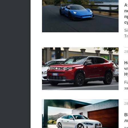
А
п
п
с
Si
T
28
Н
ч
H
Fi
з
28
B
л