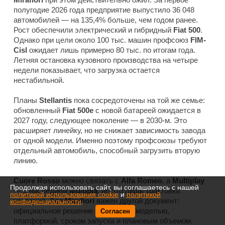
полугодие 2026 года предприятие выпустило 36 048
автомобилей — на 135,4% больше, чем годом ранее.
Рост обеспечили электрический и гибридный
Fiat 500
.
Однако при цели около 100 тыс. машин профсоюз
FIM-
Cisl
ожидает лишь примерно 80 тыс. по итогам года.
Летняя остановка кузовного производства на четыре
недели показывает, что загрузка остается
нестабильной.
Планы
Stellantis
пока сосредоточены на той же семье:
обновленный
Fiat 500e
с новой батареей ожидается в
2027 году, следующее поколение — в 2030-м. Это
расширяет линейку, но не снижает зависимость завода
от одной модели. Именно поэтому профсоюзы требуют
отдельный автомобиль, способный загрузить вторую
линию.
Cuore Rosso
можно связать с
Alfa Romeo
, а
Multiplay
Продолжая использовать сайт, вы соглашаетесь с нашей
— с наследием
Multipla
, но это лишь трактовка
политикой использования cookie
и
политикой
названий. Для
Mirafiori
важен другой документ:
конфиденциальности
.
официальное решение
Stellantis
с моделью,
Согласен
платформой, сроком запуска и плановым объемом.