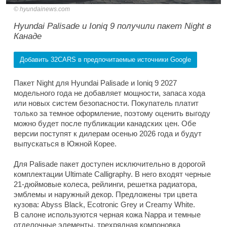
hyundainews.com
Hyundai Palisade и Ioniq 9 получили пакет Night в
Канаде
Добавить 32CARS в предпочитаемые источники Google
Пакет Night для Hyundai Palisade и Ioniq 9 2027
модельного года не добавляет мощности, запаса хода
или новых систем безопасности. Покупатель платит
только за темное оформление, поэтому оценить выгоду
можно будет после публикации канадских цен. Обе
версии поступят к дилерам осенью 2026 года и будут
выпускаться в Южной Корее.
Для Palisade пакет доступен исключительно в дорогой
комплектации Ultimate Calligraphy. В него входят черные
21-дюймовые колеса, рейлинги, решетка радиатора,
эмблемы и наружный декор. Предложены три цвета
кузова: Abyss Black, Ecotronic Grey и Creamy White.
В салоне используются черная кожа Nappa и темные
отделочные элементы, трехрядная компоновка