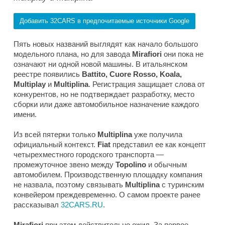
Добавить 32CARS в предпочитаемые источники Google
Пять новых названий выглядят как начало большого
модельного плана, но для завода
Mirafiori
они пока не
означают ни одной новой машины. В итальянском
реестре появились
Battito, Cuore Rosso, Koala,
Multiplay
и
Multiplina
. Регистрация защищает слова от
конкурентов, но не подтверждает разработку, место
сборки или даже автомобильное назначение каждого
имени.
Из всей пятерки только
Multiplina
уже получила
официальный контекст.
Fiat
представил ее как концепт
четырехместного городского транспорта —
промежуточное звено между
Topolino
и обычным
автомобилем. Производственную площадку компания
не назвала, поэтому связывать
Multiplina
с туринским
конвейером преждевременно. О самом проекте ранее
рассказывал
32CARS.RU
.
Mirafiori
при этом действительно ожил. За первое