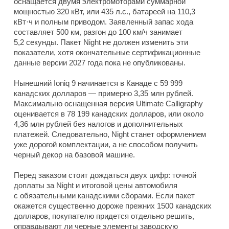
оснащается двумя электромоторами суммарной
мощностью 320 кВт, или 435 л.с., батареей на 110,3
кВт·ч и полным приводом. Заявленный запас хода
составляет 500 км, разгон до 100 км/ч занимает
5,2 секунды. Пакет Night не должен изменить эти
показатели, хотя окончательные сертификационные
данные версии 2027 года пока не опубликованы.
Нынешний Ioniq 9 начинается в Канаде с 59 999
канадских долларов — примерно 3,35 млн рублей.
Максимально оснащенная версия Ultimate Calligraphy
оценивается в 78 199 канадских долларов, или около
4,36 млн рублей без налогов и дополнительных
платежей. Следовательно, Night станет оформлением
уже дорогой комплектации, а не способом получить
черный декор на базовой машине.
Перед заказом стоит дождаться двух цифр: точной
доплаты за Night и итоговой цены автомобиля
с обязательными канадскими сборами. Если пакет
окажется существенно дороже прежних 1500 канадских
долларов, покупателю придется отдельно решить,
оправдывают ли черные элементы заводскую