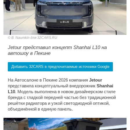
B. Naumkin для 32CARS.RU
Jetour представил концепт Shanhai L10 на
автошоу в Пекине
Добавить 32CARS в предпочитаемые источники Google
На Автосалоне в Пекине 2026 компания
Jetour
представила концептуальный внедорожник
Shanhai
L10
. Модель выполнена в новом дизайнерском стиле
бренда с гладкой передней частью без традиционной
решётки радиатора и узкой светодиодной оптикой,
объединённой в единую панель.