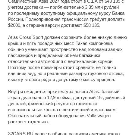
Семиместный Atlas 2027 года стоит в США от $43 135 с
учетом доставки — приблизительно 3,39 млн рублей
по последнему доступному официальному курсу Банка
России. Полноприводная трансмиссия требует доплаты
$2000, а старшие версии достигают $58 135.
Atlas Cross Sport должен сохранить более низкую линию
крыши и пять посадочных мест. Такая компоновка
обычно уменьшает пространство над головами задних
пассажиров и предельный объем багажника
относительно автомобиля с вертикальной кормой.
Поэтому после премьеры стоит сравнить не только
внешний вид, но и реальные размеры грузового отсека,
высоту второго ряда и допустимую массу прицепа.
Внутри ожидается архитектура нового Atlas: базовый
экран диагональю 12,9 дюйма, доступный 15-дюймовый
дисплей, физический регулятор громкости
и опциональные кресла с вентиляцией и массажем.
Окончательный набор оборудования Volkswagen
раскроет отдельно.
32CARS.RU ранее разбирал различия американского