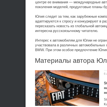
центре ее внимания — международные авт
поколения моделей, продуктовые планы б
Юлия следит за тем, как зарубежные комп
адаптируются к спросу и конкурируют в ра
пересказать новость из глобальной автоин
интересна русскоязычному читателю.
Интерес к автомобилям для Юлии не огран
участвовала в различных автомобильных со
BMW. При этом особое предпочтение Юлия
Материалы автора Юл
6 
S
н
н
St
Ko