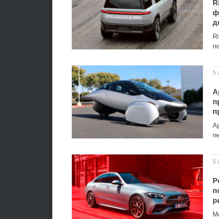
R
ф
д
R
п
5 
A
п
п
Ap
п
5 
Р
п
р
M