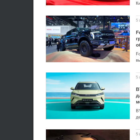
К
5 
F
г
о
F
в
5 
B
д
м
B
д
5 