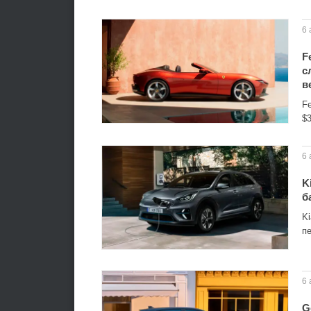
6 
F
с
в
Fe
$
6 
K
б
Ki
п
6 
G