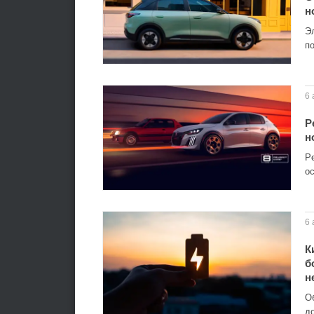
н
Э
п
6 
P
н
P
о
6 
К
б
н
О
д