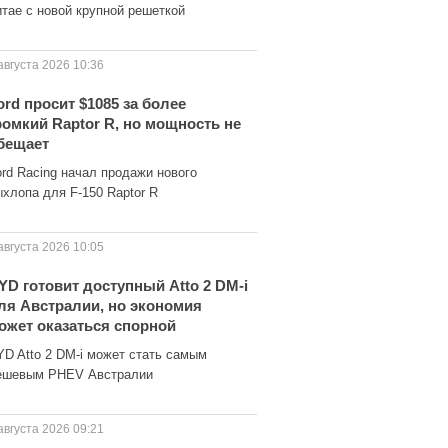
итае с новой крупной решеткой
августа 2026 10:36
ord просит $1085 за более
ромкий Raptor R, но мощность не
бещает
ord Racing начал продажи нового
ыхлопа для F-150 Raptor R
августа 2026 10:05
YD готовит доступный Atto 2 DM-i
ля Австралии, но экономия
ожет оказаться спорной
YD Atto 2 DM-i может стать самым
ешевым PHEV Австралии
августа 2026 09:21