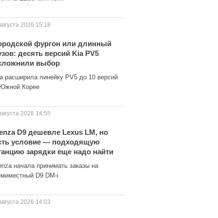
августа 2026 15:18
ородской фургон или длинный
узов: десять версий Kia PV5
сложнили выбор
ia расширила линейку PV5 до 10 версий
 Южной Корее
августа 2026 14:55
enza D9 дешевле Lexus LM, но
сть условие — подходящую
танцию зарядки еще надо найти
enza начала принимать заказы на
емиместный D9 DM-i
августа 2026 14:03