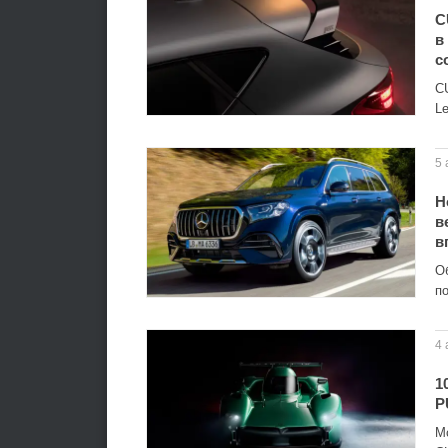
C
в
с
C
Le
5 
Н
в
в
О
по
4 
1
P
M