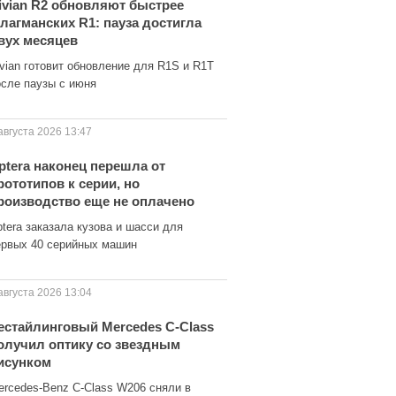
ivian R2 обновляют быстрее
лагманских R1: пауза достигла
вух месяцев
ivian готовит обновление для R1S и R1T
осле паузы с июня
августа 2026 13:47
ptera наконец перешла от
рототипов к серии, но
роизводство еще не оплачено
tera заказала кузова и шасси для
ервых 40 серийных машин
августа 2026 13:04
естайлинговый Mercedes C-Class
олучил оптику со звездным
исунком
ercedes-Benz C-Class W206 сняли в