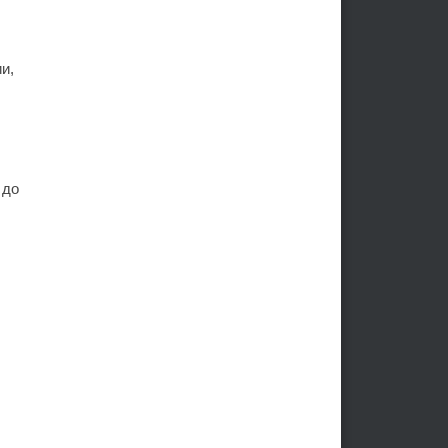
и,
 до