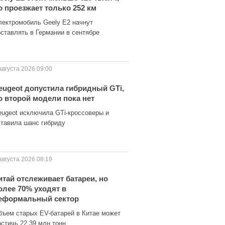
о проезжает только 252 км
лектромобиль Geely E2 начнут
оставлять в Германии в сентябре
августа 2026 09:00
eugeot допустила гибридный GTi,
о второй модели пока нет
eugeot исключила GTi-кроссоверы и
ставила шанс гибриду
августа 2026 08:19
итай отслеживает батареи, но
олее 70% уходят в
еформальный сектор
бъем старых EV-батарей в Китае может
остичь 22,39 млн тонн