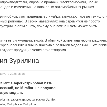
опроизводители, мировые продажи, электромобили, новые
рендов и изменения на ключевых автомобильных рынках.
ании обновляют модельные линейки, запускают новые технологи
зных регионах. В своих материалах она стремится не просто
дустрии, а объяснить, почему она важна и чем может быть
ичивается журналистикой. В обычной жизни она любит машины,
ревнованиях и лично знакома с разными моделями — от Infiniti
 отдает продукции чешского автопрома.
ия Зурилина
августа 2026 15:16
tellantis зарегистрировал пять
азваний, но Mirafiori не получил
овую модель
ellantis зарегистрировал марки Battito,
ala, Multiplay и Multiplina