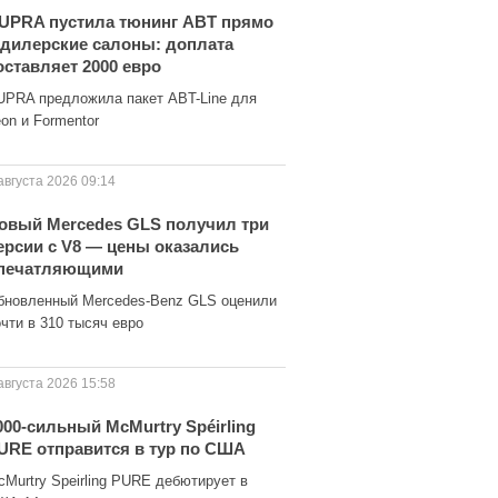
UPRA пустила тюнинг ABT прямо
 дилерские салоны: доплата
оставляет 2000 евро
UPRA предложила пакет ABT-Line для
on и Formentor
августа 2026 09:14
овый Mercedes GLS получил три
ерсии с V8 — цены оказались
печатляющими
бновленный Mercedes-Benz GLS оценили
чти в 310 тысяч евро
августа 2026 15:58
000-сильный McMurtry Spéirling
URE отправится в тур по США
cMurtry Speirling PURE дебютирует в