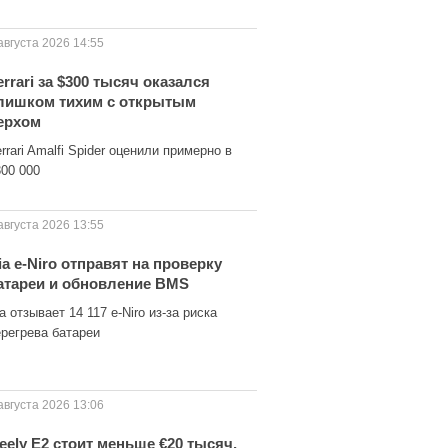
августа 2026 14:55
errari за $300 тысяч оказался
лишком тихим с открытым
ерхом
rrari Amalfi Spider оценили примерно в
300 000
августа 2026 13:55
ia e-Niro отправят на проверку
атареи и обновление BMS
a отзывает 14 117 e-Niro из-за риска
ерегрева батареи
августа 2026 13:06
eely E2 стоит меньше €20 тысяч,