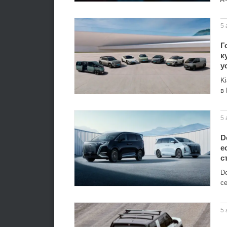
5 
Г
к
у
K
в
5 
D
е
с
D
с
5 