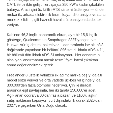
CATL ile birlikte geliştirilen, şarjda 350 kW’a kadar çıkabilen
batarya. Arazi işini üç kilitli i-ATS sistemi üstleniyor — önde
mekanik, arkada elektronik kısmi kayar diferansiyel ve sanal
merkez kilidi —, çift hazneli havalı süspansiyon da destek
veriyor.
Kabinde 46,3 inçlik panoramik ekran, ayrı bir 15,6 inçlik
gösterge, Qualcomm’un Snapdragon 8397 yongası ve
Huawei sürüş destek paketi var. Lidar tarafında ise sis hâlâ
dağılmadı: yayınların bir bölümü 896 satırlı lidarla ADS 4.1’i,
bir bölümü dört lidarlı ADS 5’i anlatıyordu. Her donanımın
nihai yapılandırmasını ancak resmî fiyat listesi çıktıktan
sonra değerlendirmek gerek.
Freelander 8 üstelik yalnızca ilk adım: marka beş yılda altı
model sözü veriyor ve orta vadede üç-beş yıl içinde yılda
300.000’den fazla otomobil hedefliyor, Çin ile ihracat
arasında eşit paylaşımla, her iki tarafa 150.000’er adet.
Açıklanan coğrafya 90’dan fazla pazarı ve 1100’ü aşkın
satış noktasını kapsıyor; yurt dışındaki ilk durak 2026’dan
2027’ye geçerken Orta Doğu olacak.