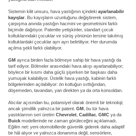
Sistemin kilit unsuru, hava yastığının içindeki
ayarlanabilir
kayışlar
. Bu kayışların uzunluğunu değiştirerek sistem,
çarpışma anında yastığın hacmini ve geometrisini farklı
biçimde dağıtıyor. Patentte yetişkinler, standart çocuk
koltuklarındaki çocuklar ve sürüş yönünün tersine takılmış
koltuklardaki çocuklar ayrı ayrı belirtiliyor. Her durumda
açılma şekli farklı olabiliyor.
GM
ayrıca birden fazla bölmeye sahip bir hava yastığı da
tarif ediyor. Bölmeler arasındaki hava akışı ayarlanabiliyor;
böylece bir kısmı daha güçlü şişerken bir başkası daha
yumuşak kalabiliyor. Üstelik hava yastığı, kabinin farklı
bölgelerinden açılabiliyor: ön koltuğun sırtlığından,
döşemeden, tavandan, yan direkten ya da orta konsoldan.
Alıcılar açısından bu, potansiyel olarak önemli bir teknoloji;
ancak şimdilik yalnızca bir patent.
GM
, bu tür hava
yastıklarının seri üretim
Chevrolet
,
Cadillac
,
GMC
ya da
Buick
modellerinde ne zaman görüleceğini açıklamadı.
Eğilim net: yeni otomobillerde güvenlik giderek daha adaptif
bir hâl alıyor ve yalnızca donanıma değil, sensörlere,