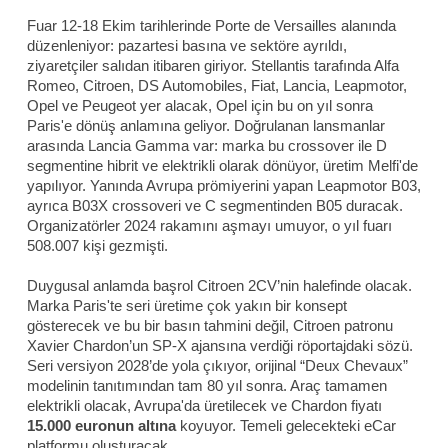
Fuar 12-18 Ekim tarihlerinde Porte de Versailles alanında
düzenleniyor: pazartesi basına ve sektöre ayrıldı,
ziyaretçiler salıdan itibaren giriyor. Stellantis tarafında Alfa
Romeo, Citroen, DS Automobiles, Fiat, Lancia, Leapmotor,
Opel ve Peugeot yer alacak, Opel için bu on yıl sonra
Paris'e dönüş anlamına geliyor. Doğrulanan lansmanlar
arasında Lancia Gamma var: marka bu crossover ile D
segmentine hibrit ve elektrikli olarak dönüyor, üretim Melfi'de
yapılıyor. Yanında Avrupa prömiyerini yapan Leapmotor B03,
ayrıca B03X crossoveri ve C segmentinden B05 duracak.
Organizatörler 2024 rakamını aşmayı umuyor, o yıl fuarı
508.007 kişi gezmişti.
Duygusal anlamda başrol Citroen 2CV’nin halefinde olacak.
Marka Paris'te seri üretime çok yakın bir konsept
gösterecek ve bu bir basın tahmini değil, Citroen patronu
Xavier Chardon’un SP-X ajansına verdiği röportajdaki sözü.
Seri versiyon 2028’de yola çıkıyor, orijinal “Deux Chevaux”
modelinin tanıtımından tam 80 yıl sonra. Araç tamamen
elektrikli olacak, Avrupa'da üretilecek ve Chardon fiyatı
15.000 euronun altına
koyuyor. Temeli gelecekteki eCar
platformu oluşturacak.