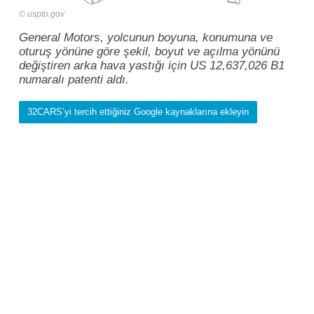
uspto.gov
General Motors, yolcunun boyuna, konumuna ve
oturuş yönüne göre şekil, boyut ve açılma yönünü
değiştiren arka hava yastığı için US 12,637,026 B1
numaralı patenti aldı.
32CARS’yi tercih ettiğiniz Google kaynaklarına ekleyin