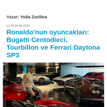
Yazar:
Yulia Zurilina
13:26 06-08-2026
Ronaldo’nun oyuncakları:
Bugatti Centodieci,
Tourbillon ve Ferrari Daytona
SP3