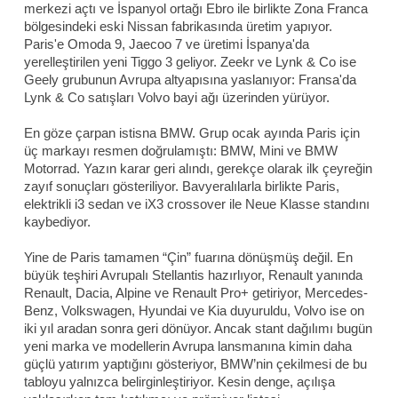
merkezi açtı ve İspanyol ortağı Ebro ile birlikte Zona Franca
bölgesindeki eski Nissan fabrikasında üretim yapıyor.
Paris'e Omoda 9, Jaecoo 7 ve üretimi İspanya'da
yerelleştirilen yeni Tiggo 3 geliyor. Zeekr ve Lynk & Co ise
Geely grubunun Avrupa altyapısına yaslanıyor: Fransa'da
Lynk & Co satışları Volvo bayi ağı üzerinden yürüyor.
En göze çarpan istisna BMW. Grup ocak ayında Paris için
üç markayı resmen doğrulamıştı: BMW, Mini ve BMW
Motorrad. Yazın karar geri alındı, gerekçe olarak ilk çeyreğin
zayıf sonuçları gösteriliyor. Bavyeralılarla birlikte Paris,
elektrikli i3 sedan ve iX3 crossover ile Neue Klasse standını
kaybediyor.
Yine de Paris tamamen “Çin” fuarına dönüşmüş değil. En
büyük teşhiri Avrupalı Stellantis hazırlıyor, Renault yanında
Renault, Dacia, Alpine ve Renault Pro+ getiriyor, Mercedes-
Benz, Volkswagen, Hyundai ve Kia duyuruldu, Volvo ise on
iki yıl aradan sonra geri dönüyor. Ancak stant dağılımı bugün
yeni marka ve modellerin Avrupa lansmanına kimin daha
güçlü yatırım yaptığını gösteriyor, BMW’nin çekilmesi de bu
tabloyu yalnızca belirginleştiriyor. Kesin denge, açılışa