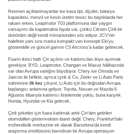
Resmen açıklanmayanlar ise kasa tipi, ölçüler, batarya
kapasitesi, menzil ve kesin üretim tesisi: bu başlıklarda her
rakam erken. Leapmotor T03 platformuna dair yaygın
varsayımı da kapatmakta fayda var, çünkü Citroen Çinli bir
donörden değil kendi mimarisinden söz ediyor. 2CV’nin
halefinin yanı sıra marka kompakt van konsepti Elo’yu
gösterebilir ve güncel gamını C5 Aircross’a kadar getirecek.
Fuarın ikinci hattı Çin açılımı ve katılımcıları ikiye ayırmak
gerekiyor. BYD, Leapmotor, Changan ve Maxus hâlihazırda
var olan Avrupa varlığını büyütüyor. Chery ise Omoda ve
Jaecoo ile birlikte, ayrıca Lynk & Co, Zeekr ve Li Auto Paris
sahnesine
ilk kez
çıkıyor, Li Auto için bu doğrudan Avrupa
başlangıcı anlamına geliyor. Toyota, Nissan ve Mazda 6
Ağustos itibarıyla katılımcı listelerinde yoktu, buna karşılık
Honda, Hyundai ve Kia gelecek.
Çinli şirketler için fuara katılmak artık Çin'den getirilen
otomobilleri göstermekten ibaret değil. Chery, Frankfurt'taki
mühendislik merkezine ek olarak Barselona'da kendi
araştırma enstitüsünü barındıran bir Avrupa operasyon