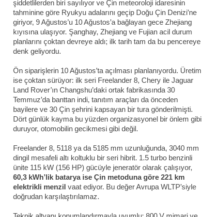
şiddetlilerden biri sayılıyor ve Çin meteoroloji idaresinin
tahminine göre Ryukyu adalarını geçip Doğu Çin Denizi’ne
giriyor, 9 Ağustos’u 10 Ağustos’a bağlayan gece Zhejiang
kıyısına ulaşıyor. Şanghay, Zhejiang ve Fujian acil durum
planlarını çoktan devreye aldı; ilk tarih tam da bu pencereye
denk geliyordu.
Ön siparişlerin 10 Ağustos’ta açılması planlanıyordu. Üretim
ise çoktan sürüyor: ilk seri Freelander 8, Chery ile Jaguar
Land Rover’ın Changshu’daki ortak fabrikasında 30
Temmuz’da banttan indi, tanıtım araçları da önceden
bayilere ve 30 Çin şehrini kapsayan bir tura gönderilmişti.
Dört günlük kayma bu yüzden organizasyonel bir önlem gibi
duruyor, otomobilin gecikmesi gibi değil.
Freelander 8, 5118 ya da 5185 mm uzunluğunda, 3040 mm
dingil mesafeli altı koltuklu bir seri hibrit. 1.5 turbo benzinli
ünite 115 kW (156 HP) gücüyle jeneratör olarak çalışıyor,
60,3 kWh’lik batarya ise Çin metoduna göre 221 km
elektrikli menzil
vaat ediyor. Bu değer Avrupa WLTP’siyle
doğrudan karşılaştırılamaz.
Teknik altyapı konumlandırmayla uyumlu: 800 V mimari ve