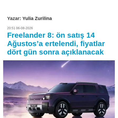
Yazar:
Yulia Zurilina
20:51 06-08-2026
Freelander 8: ön satış 14
Ağustos’a ertelendi, fiyatlar
dört gün sonra açıklanacak