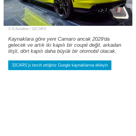
D.Novikov / 32CARS
Kaynaklara göre yeni Camaro ancak 2029'da
gelecek ve artık iki kapılı bir coupé değil, arkadan
itişli, dört kapılı daha büyük bir otomobil olacak.
32CARS’yi tercih ettiğiniz Google kaynaklarına ekleyin