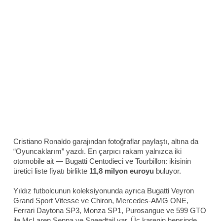
Cristiano Ronaldo garajından fotoğraflar paylaştı, altına da
“Oyuncaklarım” yazdı. En çarpıcı rakam yalnızca iki
otomobile ait — Bugatti Centodieci ve Tourbillon: ikisinin
üretici liste fiyatı birlikte
11,8 milyon euroyu
buluyor.
Yıldız futbolcunun koleksiyonunda ayrıca Bugatti Veyron
Grand Sport Vitesse ve Chiron, Mercedes-AMG ONE,
Ferrari Daytona SP3, Monza SP1, Purosangue ve 599 GTO
ile McLaren Senna ve Speedtail var. Üç karenin hepsinde