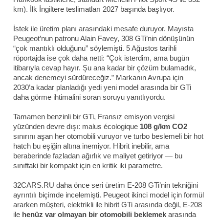
km). İlk İngiltere teslimatları 2027 başında başlıyor.
İstek ile üretim planı arasındaki mesafe duruyor. Mayısta
Peugeot’nun patronu Alain Favey, 308 GTi’nin dönüşünün
“çok mantıklı olduğunu” söylemişti. 5 Ağustos tarihli
röportajda ise çok daha netti: “Çok isterdim, ama bugün
itibarıyla cevap hayır. Şu ana kadar bir çözüm bulamadık,
ancak denemeyi sürdüreceğiz.” Markanın Avrupa için
2030’a kadar planladığı yedi yeni model arasında bir GTi
daha görme ihtimalini soran soruyu yanıtlıyordu.
Tamamen benzinli bir GTi, Fransız emisyon vergisi
yüzünden devre dışı: malus écologique
108 g/km CO2
sınırını aşan her otomobili vuruyor ve turbo beslemeli bir hot
hatch bu eşiğin altına inemiyor. Hibrit inebilir, ama
beraberinde fazladan ağırlık ve maliyet getiriyor — bu
sınıftaki bir kompakt için en kritik iki parametre.
32CARS.RU daha önce seri üretim E-208 GTi’nin tekniğini
ayrıntılı biçimde incelemişti. Peugeot ikinci model için formül
ararken müşteri, elektrikli ile hibrit GTi arasında değil, E-208
ile
henüz var olmayan bir otomobili beklemek
arasında