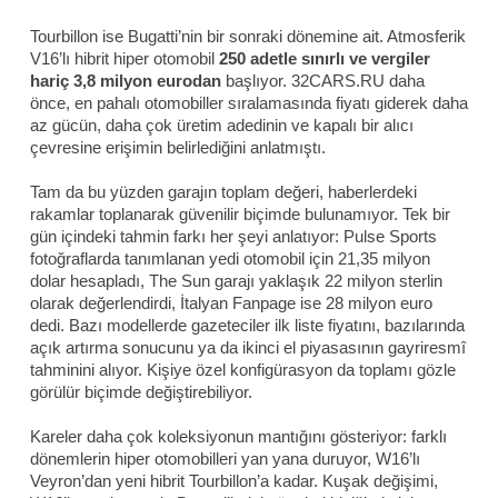
Tourbillon ise Bugatti’nin bir sonraki dönemine ait. Atmosferik
V16’lı hibrit hiper otomobil
250 adetle sınırlı ve vergiler
hariç 3,8 milyon eurodan
başlıyor. 32CARS.RU daha
önce, en pahalı otomobiller sıralamasında fiyatı giderek daha
az gücün, daha çok üretim adedinin ve kapalı bir alıcı
çevresine erişimin belirlediğini anlatmıştı.
Tam da bu yüzden garajın toplam değeri, haberlerdeki
rakamlar toplanarak güvenilir biçimde bulunamıyor. Tek bir
gün içindeki tahmin farkı her şeyi anlatıyor: Pulse Sports
fotoğraflarda tanımlanan yedi otomobil için 21,35 milyon
dolar hesapladı, The Sun garajı yaklaşık 22 milyon sterlin
olarak değerlendirdi, İtalyan Fanpage ise 28 milyon euro
dedi. Bazı modellerde gazeteciler ilk liste fiyatını, bazılarında
açık artırma sonucunu ya da ikinci el piyasasının gayriresmî
tahminini alıyor. Kişiye özel konfigürasyon da toplamı gözle
görülür biçimde değiştirebiliyor.
Kareler daha çok koleksiyonun mantığını gösteriyor: farklı
dönemlerin hiper otomobilleri yan yana duruyor, W16’lı
Veyron’dan yeni hibrit Tourbillon’a kadar. Kuşak değişimi,