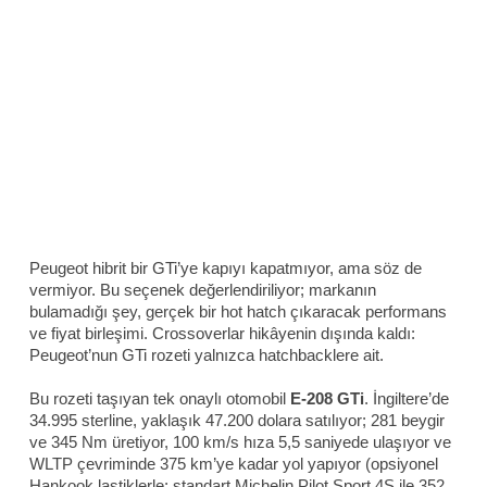
Peugeot hibrit bir GTi’ye kapıyı kapatmıyor, ama söz de
vermiyor. Bu seçenek değerlendiriliyor; markanın
bulamadığı şey, gerçek bir hot hatch çıkaracak performans
ve fiyat birleşimi. Crossoverlar hikâyenin dışında kaldı:
Peugeot’nun GTi rozeti yalnızca hatchbacklere ait.
Bu rozeti taşıyan tek onaylı otomobil
E-208 GTi
. İngiltere’de
34.995 sterline, yaklaşık 47.200 dolara satılıyor; 281 beygir
ve 345 Nm üretiyor, 100 km/s hıza 5,5 saniyede ulaşıyor ve
WLTP çevriminde 375 km’ye kadar yol yapıyor (opsiyonel
Hankook lastiklerle; standart Michelin Pilot Sport 4S ile 352