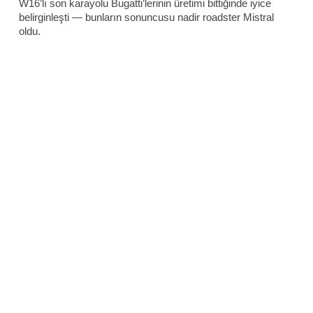
W16’lı son karayolu Bugatti’lerinin üretimi bittiğinde iyice
belirginleşti — bunların sonuncusu nadir roadster Mistral
oldu.