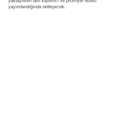
yaklaşırken tam katılımcı ve prömiyer listesi
yayımlandığında netleşecek.