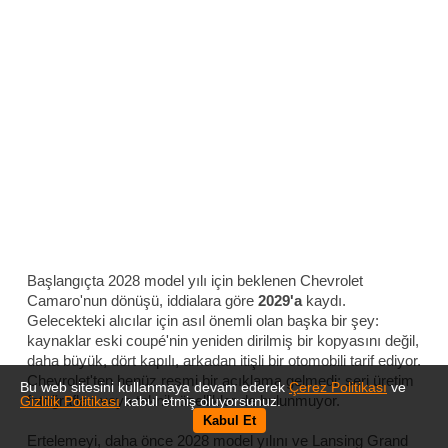
Başlangıçta 2028 model yılı için beklenen Chevrolet
Camaro'nun dönüşü, iddialara göre
2029'a
kaydı.
Gelecekteki alıcılar için asıl önemli olan başka bir şey:
kaynaklar eski coupé'nin yeniden dirilmiş bir kopyasını değil,
daha büyük, dört kapılı, arkadan itişli bir otomobili tarif ediyor.
Chevrolet'ten henüz resmi bir açıklama gelmedi; seri üretim
Bu web sitesini kullanmaya devam ederek
Çerez Politikası
ve
fotoğrafları veya teknik özellikler de bulunmuyor.
Gizlilik Politikası
kabul etmiş oluyorsunuz.
Kabul Et
Ertelemeyi, daha önce 2028 model yılını ve Lansing Grand