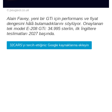
peugeot.co.uk
Alain Favey, yeni bir GTi için performans ve fiyat
dengesini hâlâ bulamadıklarını söylüyor. Onaylanan
tek model E-208 GTi: 34.995 sterlin, ilk İngiltere
teslimatları 2027 başında.
32CARS’yi tercih ettiğiniz Google kaynaklarına ekleyin