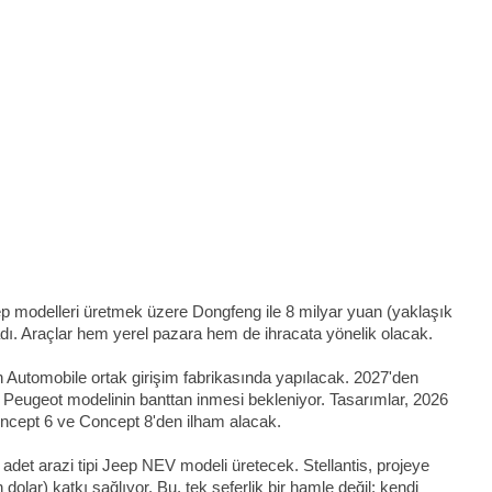
Jeep modelleri üretmek üzere Dongfeng ile 8 milyar yuan (yaklaşık
adı. Araçlar hem yerel pazara hem de ihracata yönelik olacak.
Automobile ortak girişim fabrikasında yapılacak. 2027'den
eni Peugeot modelinin banttan inmesi bekleniyor. Tasarımlar, 2026
oncept 6 ve Concept 8'den ilham alacak.
i adet arazi tipi Jeep NEV modeli üretecek. Stellantis, projeye
olar) katkı sağlıyor. Bu, tek seferlik bir hamle değil; kendi