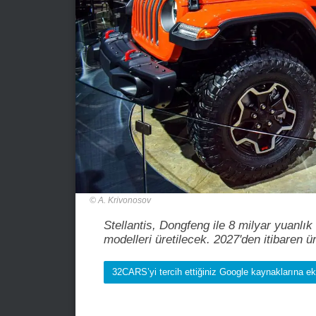
A. Krivonosov
Stellantis, Dongfeng ile 8 milyar yuanlı
modelleri üretilecek. 2027'den itibaren ü
32CARS’yi tercih ettiğiniz Google kaynaklarına ek