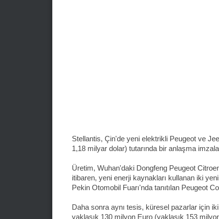
Stellantis, Çin'de yeni elektrikli Peugeot ve 
1,18 milyar dolar) tutarında bir anlaşma imzal
Üretim, Wuhan'daki Dongfeng Peugeot Citroen 
itibaren, yeni enerji kaynakları kullanan iki y
Pekin Otomobil Fuarı'nda tanıtılan Peugeot C
Daha sonra aynı tesis, küresel pazarlar için ik
yaklaşık 130 milyon Euro (yaklaşık 153 milyon d