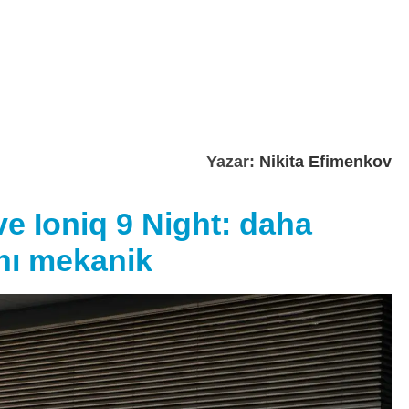
Yazar:
Nikita Efimenkov
e Ioniq 9 Night: daha
nı mekanik