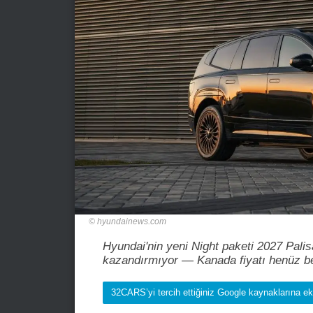
hyundainews.com
Hyundai'nin yeni Night paketi 2027 Pali
kazandırmıyor — Kanada fiyatı henüz bel
32CARS’yi tercih ettiğiniz Google kaynaklarına ek