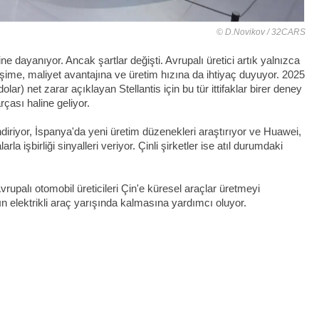
D.Novikov / 32CARS
ine dayanıyor. Ancak şartlar değişti. Avrupalı üretici artık yalnızca
erişime, maliyet avantajına ve üretim hızına da ihtiyaç duyuyor. 2025
lar) net zarar açıklayan Stellantis için bu tür ittifaklar birer deney
ası haline geliyor.
ndiriyor, İspanya'da yeni üretim düzenekleri araştırıyor ve Huawei,
la işbirliği sinyalleri veriyor. Çinli şirketler ise atıl durumdaki
rupalı otomobil üreticileri Çin'e küresel araçlar üretmeyi
rın elektrikli araç yarışında kalmasına yardımcı oluyor.