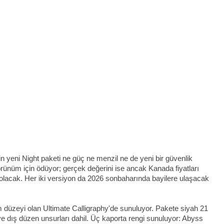
in yeni Night paketi ne güç ne menzil ne de yeni bir güvenlik
görünüm için ödüyor; gerçek değerini ise ancak Kanada fiyatları
lacak. Her iki versiyon da 2026 sonbaharında bayilere ulaşacak
m düzeyi olan Ultimate Calligraphy'de sunuluyor. Pakete siyah 21
r ve dış düzen unsurları dahil. Üç kaporta rengi sunuluyor: Abyss