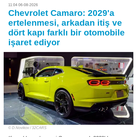
11:04 06-08-2026
Chevrolet Camaro: 2029'a
ertelenmesi, arkadan itiş ve
dört kapı farklı bir otomobile
işaret ediyor
D.Novikov / 32CARS