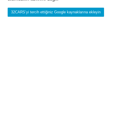
32CARS’yi tercih ettiğiniz Google kaynaklarına ekleyin