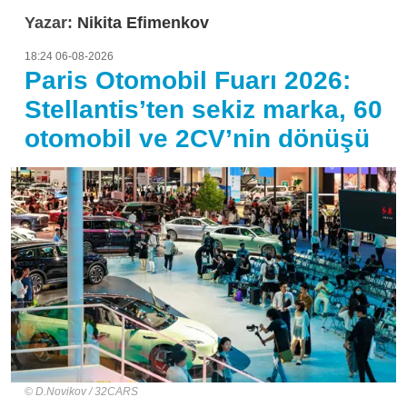
Yazar:
Nikita Efimenkov
18:24 06-08-2026
Paris Otomobil Fuarı 2026:
Stellantis’ten sekiz marka, 60
otomobil ve 2CV’nin dönüşü
D.Novikov / 32CARS