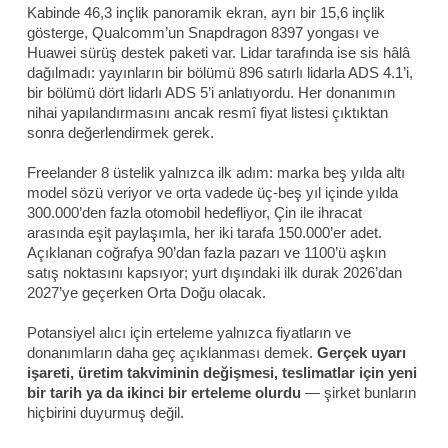
Kabinde 46,3 inçlik panoramik ekran, ayrı bir 15,6 inçlik
gösterge, Qualcomm’un Snapdragon 8397 yongası ve
Huawei sürüş destek paketi var. Lidar tarafında ise sis hâlâ
dağılmadı: yayınların bir bölümü 896 satırlı lidarla ADS 4.1’i,
bir bölümü dört lidarlı ADS 5’i anlatıyordu. Her donanımın
nihai yapılandırmasını ancak resmî fiyat listesi çıktıktan
sonra değerlendirmek gerek.
Freelander 8 üstelik yalnızca ilk adım: marka beş yılda altı
model sözü veriyor ve orta vadede üç-beş yıl içinde yılda
300.000’den fazla otomobil hedefliyor, Çin ile ihracat
arasında eşit paylaşımla, her iki tarafa 150.000’er adet.
Açıklanan coğrafya 90’dan fazla pazarı ve 1100’ü aşkın
satış noktasını kapsıyor; yurt dışındaki ilk durak 2026’dan
2027’ye geçerken Orta Doğu olacak.
Potansiyel alıcı için erteleme yalnızca fiyatların ve
donanımların daha geç açıklanması demek.
Gerçek uyarı
işareti, üretim takviminin değişmesi, teslimatlar için yeni
bir tarih ya da ikinci bir erteleme olurdu
— şirket bunların
hiçbirini duyurmuş değil.