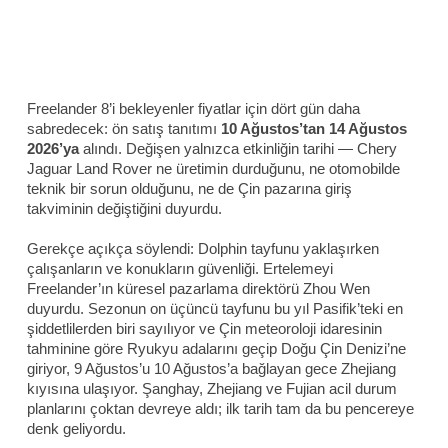
Freelander 8’i bekleyenler fiyatlar için dört gün daha
sabredecek: ön satış tanıtımı
10 Ağustos’tan 14 Ağustos
2026’ya
alındı. Değişen yalnızca etkinliğin tarihi — Chery
Jaguar Land Rover ne üretimin durduğunu, ne otomobilde
teknik bir sorun olduğunu, ne de Çin pazarına giriş
takviminin değiştiğini duyurdu.
Gerekçe açıkça söylendi: Dolphin tayfunu yaklaşırken
çalışanların ve konukların güvenliği. Ertelemeyi
Freelander’ın küresel pazarlama direktörü Zhou Wen
duyurdu. Sezonun on üçüncü tayfunu bu yıl Pasifik’teki en
şiddetlilerden biri sayılıyor ve Çin meteoroloji idaresinin
tahminine göre Ryukyu adalarını geçip Doğu Çin Denizi’ne
giriyor, 9 Ağustos’u 10 Ağustos’a bağlayan gece Zhejiang
kıyısına ulaşıyor. Şanghay, Zhejiang ve Fujian acil durum
planlarını çoktan devreye aldı; ilk tarih tam da bu pencereye
denk geliyordu.