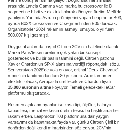
Paris'e dönüş anlamına geliyor. Doğrulanan lansmanlar
arasında Lancia Gamma var: marka bu crossover ile D
segmentine hibrit ve elektrikli olarak dönüyor, üretim Melfi'de
yapılıyor. Yanında Avrupa prömiyerini yapan Leapmotor B03,
ayrıca B03X crossoveri ve C segmentinden B05 duracak.
Organizatörler 2024 rakamını aşmayı umuyor, o yıl fuarı
508.007 kişi gezmişti.
Duygusal anlamda başrol Citroen 2CV’nin halefinde olacak.
Marka Paris'te seri üretime çok yakın bir konsept
gösterecek ve bu bir basın tahmini değil, Citroen patronu
Xavier Chardon’un SP-X ajansına verdiği röportajdaki sözü.
Seri versiyon 2028’de yola çıkıyor, orijinal “Deux Chevaux”
modelinin tanıtımından tam 80 yıl sonra. Araç tamamen
elektrikli olacak, Avrupa'da üretilecek ve Chardon fiyatı
15.000 euronun altına
koyuyor. Temeli gelecekteki eCar
platformu oluşturacak.
Resmen açıklanmayanlar ise kasa tipi, ölçüler, batarya
kapasitesi, menzil ve kesin üretim tesisi: bu başlıklarda her
rakam erken. Leapmotor T03 platformuna dair yaygın
varsayımı da kapatmakta fayda var, çünkü Citroen Çinli bir
donörden değil kendi mimarisinden söz ediyor. 2CV’nin