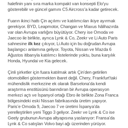
halefinin yanı sıra marka kompakt van konsepti Elo’yu
gösterebilir ve güncel gamını C5 Aircross’a kadar getirecek.
Fuarın ikinci hattı Çin açılımı ve katılımcıları ikiye ayırmak
gerekiyor. BYD, Leapmotor, Changan ve Maxus hâlihazırda
var olan Avrupa varlığını büyütüyor. Chery ise Omoda ve
Jaecoo ile birlikte, ayrıca Lynk & Co, Zeekr ve Li Auto Paris
sahnesine
ilk kez
çıkıyor, Li Auto için bu doğrudan Avrupa
başlangıcı anlamına geliyor. Toyota, Nissan ve Mazda 6
Ağustos itibarıyla katılımcı listelerinde yoktu, buna karşılık
Honda, Hyundai ve Kia gelecek.
Çinli şirketler için fuara katılmak artık Çin'den getirilen
otomobilleri göstermekten ibaret değil. Chery, Frankfurt'taki
mühendislik merkezine ek olarak Barselona'da kendi
araştırma enstitüsünü barındıran bir Avrupa operasyon
merkezi açtı ve İspanyol ortağı Ebro ile birlikte Zona Franca
bölgesindeki eski Nissan fabrikasında üretim yapıyor.
Paris'e Omoda 9, Jaecoo 7 ve üretimi İspanya'da
yerelleştirilen yeni Tiggo 3 geliyor. Zeekr ve Lynk & Co ise
Geely grubunun Avrupa altyapısına yaslanıyor: Fransa'da
Lynk & Co satışları Volvo bayi ağı üzerinden yürüyor.