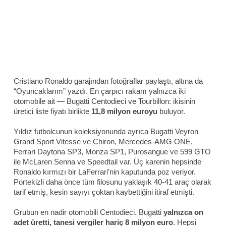
Cristiano Ronaldo garajından fotoğraflar paylaştı, altına da
“Oyuncaklarım” yazdı. En çarpıcı rakam yalnızca iki
otomobile ait — Bugatti Centodieci ve Tourbillon: ikisinin
üretici liste fiyatı birlikte
11,8 milyon euroyu
buluyor.
Yıldız futbolcunun koleksiyonunda ayrıca Bugatti Veyron
Grand Sport Vitesse ve Chiron, Mercedes-AMG ONE,
Ferrari Daytona SP3, Monza SP1, Purosangue ve 599 GTO
ile McLaren Senna ve Speedtail var. Üç karenin hepsinde
Ronaldo kırmızı bir LaFerrari’nin kaputunda poz veriyor.
Portekizli daha önce tüm filosunu yaklaşık 40-41 araç olarak
tarif etmiş, kesin sayıyı çoktan kaybettiğini itiraf etmişti.
Grubun en nadir otomobili Centodieci. Bugatti
yalnızca on
adet üretti, tanesi vergiler hariç 8 milyon euro
. Hepsi