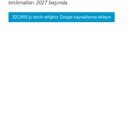
teslimatları 2027 başında.
32CARS’yi tercih ettiğiniz Google kaynaklarına ekleyin