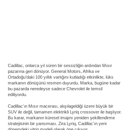
Cadillac, onlarca yıl süren bir sessizliğin ardından Mısır
pazarına geri dönüyor. General Motors, Afrika ve
Ortadoğu’daki 100 yıllık varlığını kutladığı etkinlikte, lüks
markanın dönüşünü resmen duyurdu. Marka, bugüne kadar
bu pazarda neredeyse sadece Chevrolet ile temsil
ediliyordu.
Cadillac'ın Mısır macerası, alışılageldiği üzere büyük bir
SUV ile değil, tamamen elektrikli Lyriq crossover ile başlıyor.
Bu karar, markanın küresel imajını yeniden şekillendirme
stratejisinin bir yansıması. Zira Lyriq, Cadillac'ın yeni
dönemdeki vitrin modeli olarak öne çıkıyor.