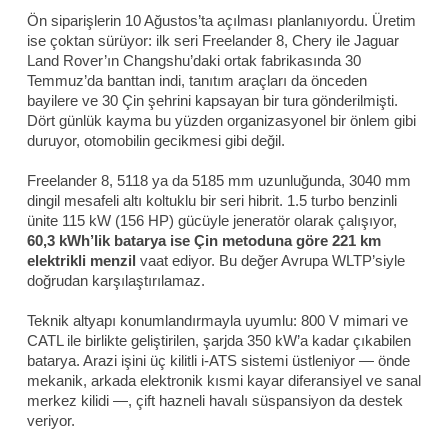
Ön siparişlerin 10 Ağustos’ta açılması planlanıyordu. Üretim
ise çoktan sürüyor: ilk seri Freelander 8, Chery ile Jaguar
Land Rover’ın Changshu’daki ortak fabrikasında 30
Temmuz’da banttan indi, tanıtım araçları da önceden
bayilere ve 30 Çin şehrini kapsayan bir tura gönderilmişti.
Dört günlük kayma bu yüzden organizasyonel bir önlem gibi
duruyor, otomobilin gecikmesi gibi değil.
Freelander 8, 5118 ya da 5185 mm uzunluğunda, 3040 mm
dingil mesafeli altı koltuklu bir seri hibrit. 1.5 turbo benzinli
ünite 115 kW (156 HP) gücüyle jeneratör olarak çalışıyor,
60,3 kWh’lik batarya ise Çin metoduna göre 221 km
elektrikli menzil
vaat ediyor. Bu değer Avrupa WLTP’siyle
doğrudan karşılaştırılamaz.
Teknik altyapı konumlandırmayla uyumlu: 800 V mimari ve
CATL ile birlikte geliştirilen, şarjda 350 kW’a kadar çıkabilen
batarya. Arazi işini üç kilitli i-ATS sistemi üstleniyor — önde
mekanik, arkada elektronik kısmi kayar diferansiyel ve sanal
merkez kilidi —, çift hazneli havalı süspansiyon da destek
veriyor.