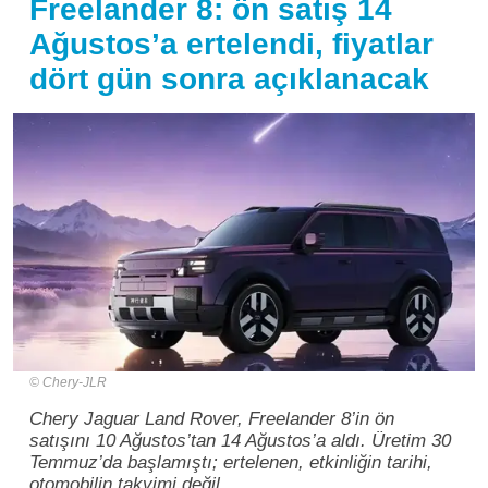
Freelander 8: ön satış 14
Ağustos’a ertelendi, fiyatlar
dört gün sonra açıklanacak
Chery-JLR
Chery Jaguar Land Rover, Freelander 8’in ön
satışını 10 Ağustos’tan 14 Ağustos’a aldı. Üretim 30
Temmuz’da başlamıştı; ertelenen, etkinliğin tarihi,
otomobilin takvimi değil.