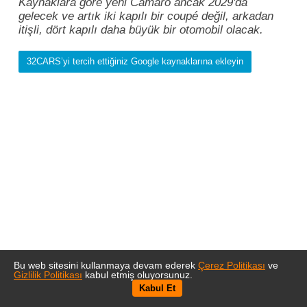
Kaynaklara göre yeni Camaro ancak 2029'da
gelecek ve artık iki kapılı bir coupé değil, arkadan
itişli, dört kapılı daha büyük bir otomobil olacak.
32CARS’yi tercih ettiğiniz Google kaynaklarına ekleyin
Bu web sitesini kullanmaya devam ederek
Çerez Politikası
ve
Gizlilik Politikası
kabul etmiş oluyorsunuz.
Kabul Et