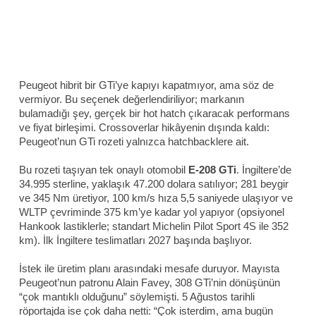
Peugeot hibrit bir GTi’ye kapıyı kapatmıyor, ama söz de
vermiyor. Bu seçenek değerlendiriliyor; markanın
bulamadığı şey, gerçek bir hot hatch çıkaracak performans
ve fiyat birleşimi. Crossoverlar hikâyenin dışında kaldı:
Peugeot’nun GTi rozeti yalnızca hatchbacklere ait.
Bu rozeti taşıyan tek onaylı otomobil
E-208 GTi
. İngiltere’de
34.995 sterline, yaklaşık 47.200 dolara satılıyor; 281 beygir
ve 345 Nm üretiyor, 100 km/s hıza 5,5 saniyede ulaşıyor ve
WLTP çevriminde 375 km’ye kadar yol yapıyor (opsiyonel
Hankook lastiklerle; standart Michelin Pilot Sport 4S ile 352
km). İlk İngiltere teslimatları 2027 başında başlıyor.
İstek ile üretim planı arasındaki mesafe duruyor. Mayısta
Peugeot’nun patronu Alain Favey, 308 GTi’nin dönüşünün
“çok mantıklı olduğunu” söylemişti. 5 Ağustos tarihli
röportajda ise çok daha netti: “Çok isterdim, ama bugün