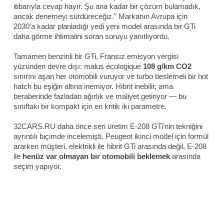
itibarıyla cevap hayır. Şu ana kadar bir çözüm bulamadık,
ancak denemeyi sürdüreceğiz.” Markanın Avrupa için
2030’a kadar planladığı yedi yeni model arasında bir GTi
daha görme ihtimalini soran soruyu yanıtlıyordu.
Tamamen benzinli bir GTi, Fransız emisyon vergisi
yüzünden devre dışı: malus écologique
108 g/km CO2
sınırını aşan her otomobili vuruyor ve turbo beslemeli bir hot
hatch bu eşiğin altına inemiyor. Hibrit inebilir, ama
beraberinde fazladan ağırlık ve maliyet getiriyor — bu
sınıftaki bir kompakt için en kritik iki parametre.
32CARS.RU daha önce seri üretim E-208 GTi’nin tekniğini
ayrıntılı biçimde incelemişti. Peugeot ikinci model için formül
ararken müşteri, elektrikli ile hibrit GTi arasında değil, E-208
ile
henüz var olmayan bir otomobili beklemek
arasında
seçim yapıyor.