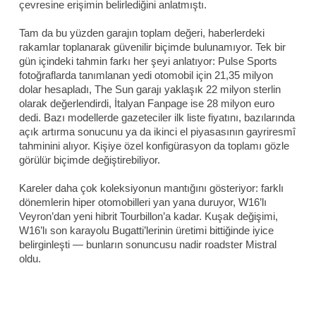
çevresine erişimin belirlediğini anlatmıştı.
Tam da bu yüzden garajın toplam değeri, haberlerdeki
rakamlar toplanarak güvenilir biçimde bulunamıyor. Tek bir
gün içindeki tahmin farkı her şeyi anlatıyor: Pulse Sports
fotoğraflarda tanımlanan yedi otomobil için 21,35 milyon
dolar hesapladı, The Sun garajı yaklaşık 22 milyon sterlin
olarak değerlendirdi, İtalyan Fanpage ise 28 milyon euro
dedi. Bazı modellerde gazeteciler ilk liste fiyatını, bazılarında
açık artırma sonucunu ya da ikinci el piyasasının gayriresmî
tahminini alıyor. Kişiye özel konfigürasyon da toplamı gözle
görülür biçimde değiştirebiliyor.
Kareler daha çok koleksiyonun mantığını gösteriyor: farklı
dönemlerin hiper otomobilleri yan yana duruyor, W16’lı
Veyron’dan yeni hibrit Tourbillon’a kadar. Kuşak değişimi,
W16’lı son karayolu Bugatti’lerinin üretimi bittiğinde iyice
belirginleşti — bunların sonuncusu nadir roadster Mistral
oldu.