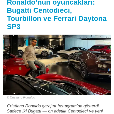
Ronaldo’nun oyuncakları:
Bugatti Centodieci,
Tourbillon ve Ferrari Daytona
SP3
Cristiano Ronaldo
Cristiano Ronaldo garajını Instagram’da gösterdi.
Sadece iki Bugatti — on adetlik Centodieci ve yeni