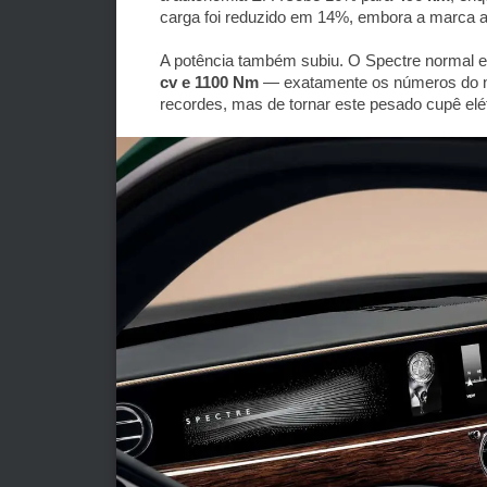
carga foi reduzido em 14%, embora a marca ai
A potência também subiu. O Spectre normal 
cv e 1100 Nm
— exatamente os números do no
recordes, mas de tornar este pesado cupê elé