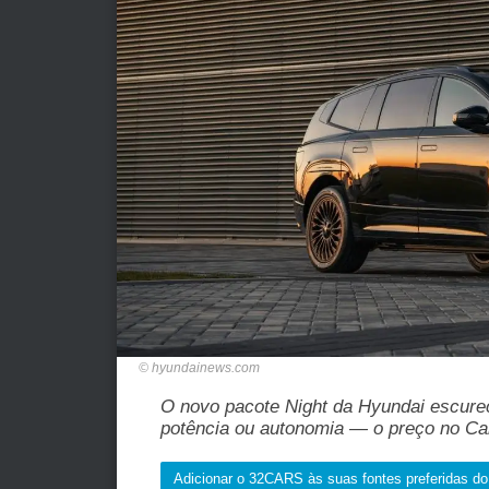
hyundainews.com
O novo pacote Night da Hyundai escurec
potência ou autonomia — o preço no Ca
Adicionar o 32CARS às suas fontes preferidas d