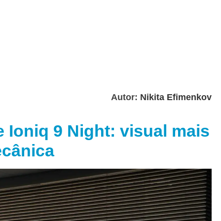
Autor:
Nikita Efimenkov
 Ioniq 9 Night: visual mais
cânica