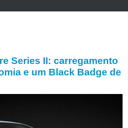
e Series II: carregamento
omia e um Black Badge de