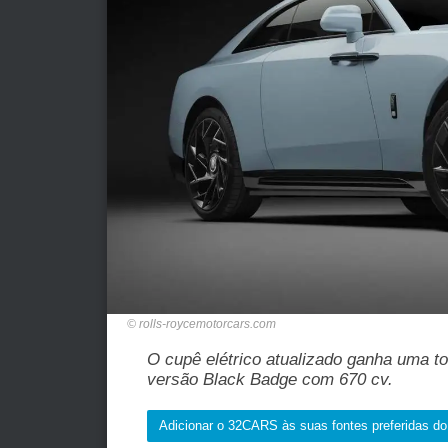
rolls-roycemotorcars.com
O cupê elétrico atualizado ganha uma
versão Black Badge com 670 cv.
Adicionar o 32CARS às suas fontes preferidas d