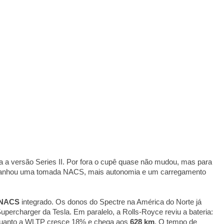
ra a versão Series II. Por fora o cupê quase não mudou, mas para
: ganhou uma tomada NACS, mais autonomia e um carregamento
NACS
integrado. Os donos do Spectre na América do Norte já
percharger da Tesla. Em paralelo, a Rolls-Royce reviu a bateria:
quanto a WLTP cresce 18% e chega aos
628 km
. O tempo de