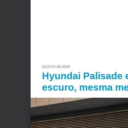
10:23 07-08-2026
Hyundai Palisade e
escuro, mesma me