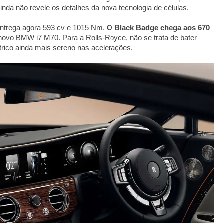
nda não revele os detalhes da nova tecnologia de células.
entrega agora 593 cv e 1015 Nm.
O Black Badge chega aos 670
vo BMW i7 M70. Para a Rolls-Royce, não se trata de bater
trico ainda mais sereno nas acelerações.