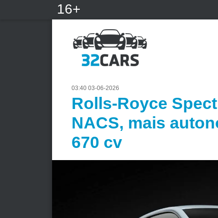
16+
03:40 03-06-2026
Rolls-Royce Spectr
NACS, mais auton
670 cv