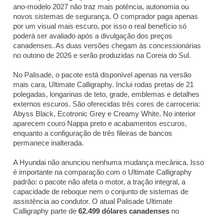
ano-modelo 2027 não traz mais potência, autonomia ou
novos sistemas de segurança. O comprador paga apenas
por um visual mais escuro, por isso o real benefício só
poderá ser avaliado após a divulgação dos preços
canadenses. As duas versões chegam às concessionárias
no outono de 2026 e serão produzidas na Coreia do Sul.
No Palisade, o pacote está disponível apenas na versão
mais cara, Ultimate Calligraphy. Inclui rodas pretas de 21
polegadas, longarinas de teto, grade, emblemas e detalhes
externos escuros. São oferecidas três cores de carroceria:
Abyss Black, Ecotronic Grey e Creamy White. No interior
aparecem couro Nappa preto e acabamentos escuros,
enquanto a configuração de três fileiras de bancos
permanece inalterada.
A Hyundai não anunciou nenhuma mudança mecânica. Isso
é importante na comparação com o Ultimate Calligraphy
padrão: o pacote não afeta o motor, a tração integral, a
capacidade de reboque nem o conjunto de sistemas de
assistência ao condutor. O atual Palisade Ultimate
Calligraphy parte de
62.499 dólares canadenses
no