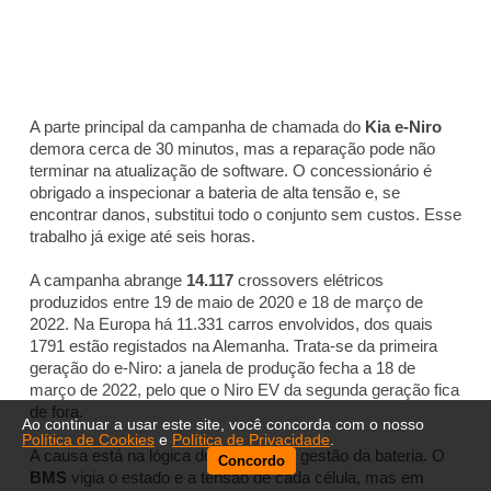
A parte principal da campanha de chamada do
Kia e-Niro
demora cerca de 30 minutos, mas a reparação pode não
terminar na atualização de software. O concessionário é
obrigado a inspecionar a bateria de alta tensão e, se
encontrar danos, substitui todo o conjunto sem custos. Esse
trabalho já exige até seis horas.
A campanha abrange
14.117
crossovers elétricos
produzidos entre 19 de maio de 2020 e 18 de março de
2022. Na Europa há 11.331 carros envolvidos, dos quais
1791 estão registados na Alemanha. Trata-se da primeira
geração do e-Niro: a janela de produção fecha a 18 de
março de 2022, pelo que o Niro EV da segunda geração fica
de fora.
Ao continuar a usar este site, você concorda com o nosso
Política de Cookies
e
Política de Privacidade
.
A causa está na lógica do sistema de gestão da bateria. O
Concordo
BMS
vigia o estado e a tensão de cada célula, mas em