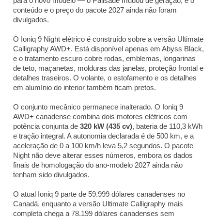
para o novo modelo — o Palisade mudou de geração, e o
conteúdo e o preço do pacote 2027 ainda não foram
divulgados.
O Ioniq 9 Night elétrico é construído sobre a versão Ultimate
Calligraphy AWD+. Está disponível apenas em Abyss Black,
e o tratamento escuro cobre rodas, emblemas, longarinas
de teto, maçanetas, molduras das janelas, proteção frontal e
detalhes traseiros. O volante, o estofamento e os detalhes
em alumínio do interior também ficam pretos.
O conjunto mecânico permanece inalterado. O Ioniq 9
AWD+ canadense combina dois motores elétricos com
potência conjunta de
320 kW (435 cv)
, bateria de 110,3 kWh
e tração integral. A autonomia declarada é de 500 km, e a
aceleração de 0 a 100 km/h leva 5,2 segundos. O pacote
Night não deve alterar esses números, embora os dados
finais de homologação do ano-modelo 2027 ainda não
tenham sido divulgados.
O atual Ioniq 9 parte de 59.999 dólares canadenses no
Canadá, enquanto a versão Ultimate Calligraphy mais
completa chega a 78.199 dólares canadenses sem