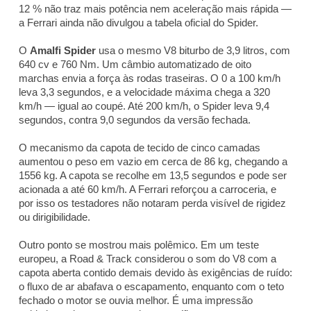
12 % não traz mais potência nem aceleração mais rápida —
a Ferrari ainda não divulgou a tabela oficial do Spider.
O
Amalfi Spider
usa o mesmo V8 biturbo de 3,9 litros, com
640 cv e 760 Nm. Um câmbio automatizado de oito
marchas envia a força às rodas traseiras. O 0 a 100 km/h
leva 3,3 segundos, e a velocidade máxima chega a 320
km/h — igual ao coupé. Até 200 km/h, o Spider leva 9,4
segundos, contra 9,0 segundos da versão fechada.
O mecanismo da capota de tecido de cinco camadas
aumentou o peso em vazio em cerca de 86 kg, chegando a
1556 kg. A capota se recolhe em 13,5 segundos e pode ser
acionada a até 60 km/h. A Ferrari reforçou a carroceria, e
por isso os testadores não notaram perda visível de rigidez
ou dirigibilidade.
Outro ponto se mostrou mais polêmico. Em um teste
europeu, a
Road & Track
considerou o som do V8 com a
capota aberta contido demais devido às exigências de ruído:
o fluxo de ar abafava o escapamento, enquanto com o teto
fechado o motor se ouvia melhor. É uma impressão