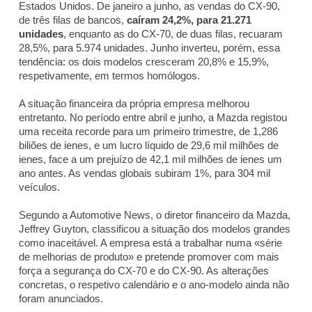
Estados Unidos. De janeiro a junho, as vendas do CX-90,
de três filas de bancos,
caíram 24,2%, para 21.271
unidades
, enquanto as do CX-70, de duas filas, recuaram
28,5%, para 5.974 unidades. Junho inverteu, porém, essa
tendência: os dois modelos cresceram 20,8% e 15,9%,
respetivamente, em termos homólogos.
A situação financeira da própria empresa melhorou
entretanto. No período entre abril e junho, a Mazda registou
uma receita recorde para um primeiro trimestre, de 1,286
biliões de ienes, e um lucro líquido de 29,6 mil milhões de
ienes, face a um prejuízo de 42,1 mil milhões de ienes um
ano antes. As vendas globais subiram 1%, para 304 mil
veículos.
Segundo a
Automotive News
, o diretor financeiro da Mazda,
Jeffrey Guyton, classificou a situação dos modelos grandes
como inaceitável. A empresa está a trabalhar numa «série
de melhorias de produto» e pretende promover com mais
força a segurança do CX-70 e do CX-90. As alterações
concretas, o respetivo calendário e o ano-modelo ainda não
foram anunciados.