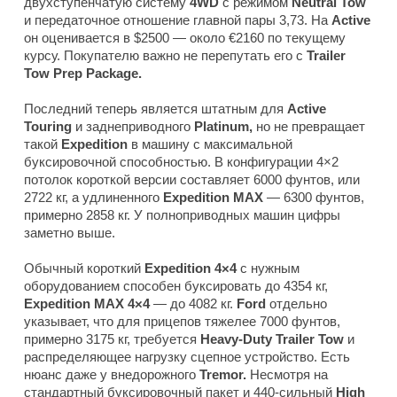
двухступенчатую систему
4WD
с режимом
Neutral Tow
и передаточное отношение главной пары 3,73. На
Active
он оценивается в $2500 — около €2160 по текущему
курсу. Покупателю важно не перепутать его с
Trailer
Tow Prep Package.
Последний теперь является штатным для
Active
Touring
и заднеприводного
Platinum,
но не превращает
такой
Expedition
в машину с максимальной
буксировочной способностью. В конфигурации 4×2
потолок короткой версии составляет 6000 фунтов, или
2722 кг, а удлиненного
Expedition MAX
— 6300 фунтов,
примерно 2858 кг. У полноприводных машин цифры
заметно выше.
Обычный короткий
Expedition 4×4
с нужным
оборудованием способен буксировать до 4354 кг,
Expedition MAX 4×4
— до 4082 кг.
Ford
отдельно
указывает, что для прицепов тяжелее 7000 фунтов,
примерно 3175 кг, требуется
Heavy-Duty Trailer Tow
и
распределяющее нагрузку сцепное устройство. Есть
нюанс даже у внедорожного
Tremor.
Несмотря на
стандартный буксировочный пакет и 440-сильный
High