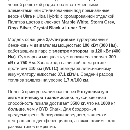
черной решеткой радиатора и затемненными
элементами или стилизованный под премиальные
версии Ultra и Ultra Hybrid с хромированной отделкой.
Палитра цветов включает
Marble White, Storm Grey,
Onyx Silver, Crystal Black и Lunar Red
.
Модель оснащена
2,0-литровым
турбированным
бензиновым двигателем мощностью
180 кВт (380 Нм)
,
работающим в паре с
электромотором
на
120 кВт (400
Нм)
. Суммарная мощность установки составляет
300
кВт и 750 Нм
. Запас хода на чистой электротяге
достигает
110 км (WLTC)
благодаря литий-ионному
аккумулятору емкостью
37,1 кВт/ч
. Средний расход
топлива заявлен на уровне
1,7 л/100 км
.
Полный привод реализован через
9-ступенчатую
автоматическую трансмиссию
. Буксировочная
способность пикапа достигает
3500 кг
, что на
1000 кг
больше
, чем у BYD Shark. Для бездорожья
предусмотрены блокировки переднего, заднего и
центрального дифференциалов, а также режимы для
разных типов покрытия.