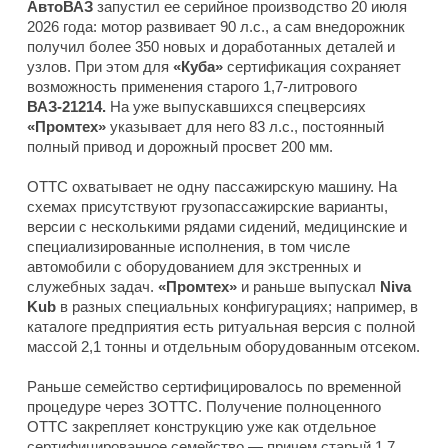
АвтоВАЗ
запустил ее серийное производство 20 июля
2026 года: мотор развивает 90 л.с., а сам внедорожник
получил более 350 новых и доработанных деталей и
узлов. При этом для
«Куба»
сертификация сохраняет
возможность применения старого 1,7-литрового
ВАЗ-21214.
На уже выпускавшихся спецверсиях
«Промтех»
указывает для него 83 л.с., постоянный
полный привод и дорожный просвет 200 мм.
ОТТС охватывает не одну пассажирскую машину. На
схемах присутствуют грузопассажирские варианты,
версии с несколькими рядами сидений, медицинские и
специализированные исполнения, в том числе
автомобили с оборудованием для экстренных и
служебных задач.
«Промтех»
и раньше выпускал
Niva
Kub
в разных специальных конфигурациях; например, в
каталоге предприятия есть ритуальная версия с полной
массой 2,1 тонны и отдельным оборудованным отсеком.
Раньше семейство сертифицировалось по временной
процедуре через ЗОТТС. Получение полноценного
ОТТС закрепляет конструкцию уже как отдельное
сертифицированное семейство — причем старый 1,7