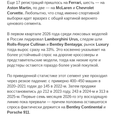
Еще 17 регистраций пришлось на
Ferrari,
шесть — на
Aston Martin,
по две — на
McLaren
и
Chevrolet
Corvette.
Любопытно, что спад именно спортивной
выборки идет вразрез с общей картиной верхнего
ценового сегмента.
В первом квартале 2026 года среди люксовых моделей
в России лидировал
Lamborghini Urus,
следом шли
Rolls-Royce Cullinan
и
Bentley Bentayga
; рынок
Luxury
тогда вырос сразу на 33%. Это косвенно указывает на
более устойчивый спрос на дорогие кроссоверы и
представительские модели, тогда как низкие купе и
родстеры остаются гораздо более узкой покупкой.
По приведенной статистике этот сегмент уже проходил
через резкое падение: с примерно 400–450 машин в
2020–2021 годах до 145 в 2022-м. Затем продажи
восстановились до 212 в 2023 году, 243 в 2024-м и 313 в
2025-м. Первые семь месяцев 2026-го эту восходящую
линию пока прервали — причем половина оставшегося
спроса фактически держится на
Bentley Continental
и
Porsche 911
.