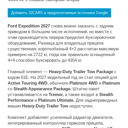
Добавить 32CARS в предпочитаемые источники Google
Ford Expedition 2027
снова можно заказать с задним
приводом в большем числе исполнений, но вместе с
этим производитель перераспределил буксировочное
оборудование. Разница для владельца прицепа
существенная: короткобазный 4×2 рассчитан максимум
примерно на 2722 кг, тогда как правильно оснащенный
4×4 способен буксировать до 4354 кг.
Главный элемент —
Heavy-Duty Trailer Tow Package
с
кодом 61E. На 2027 модельный год он стал опцией для
Active Touring 4WD
, обычного
Platinum 4WD
и
Platinum
со
Stealth Appearance Package.
Штатно пакет
устанавливается на
Tremor,
а также входит в
Stealth
Performance
и
Platinum Ultimate.
Для заднеприводных
машин
Heavy-Duty Trailer Tow
недоступен.
Комплект добавляет усиленный радиатор двигателя,
интегрированный контроллер тормозов прицепа,