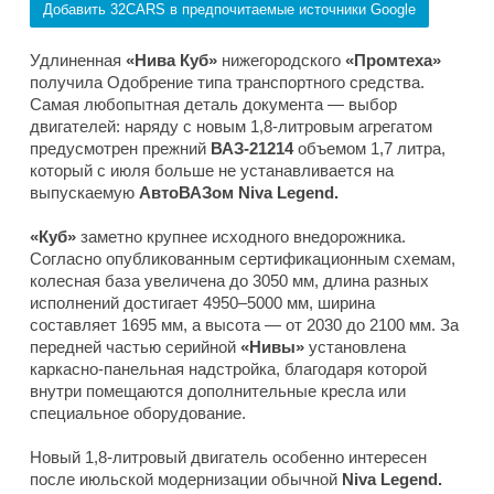
Добавить 32CARS в предпочитаемые источники Google
Удлиненная
«Нива Куб»
нижегородского
«Промтеха»
получила Одобрение типа транспортного средства.
Самая любопытная деталь документа — выбор
двигателей: наряду с новым 1,8-литровым агрегатом
предусмотрен прежний
ВАЗ-21214
объемом 1,7 литра,
который с июля больше не устанавливается на
выпускаемую
АвтоВАЗом Niva Legend.
«Куб»
заметно крупнее исходного внедорожника.
Согласно опубликованным сертификационным схемам,
колесная база увеличена до 3050 мм, длина разных
исполнений достигает 4950–5000 мм, ширина
составляет 1695 мм, а высота — от 2030 до 2100 мм. За
передней частью серийной
«Нивы»
установлена
каркасно-панельная надстройка, благодаря которой
внутри помещаются дополнительные кресла или
специальное оборудование.
Новый 1,8-литровый двигатель особенно интересен
после июльской модернизации обычной
Niva Legend.