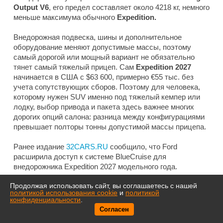
Output V6
, его предел составляет около 4218 кг, немного
меньше максимума обычного
Expedition.
Внедорожная подвеска, шины и дополнительное
оборудование меняют допустимые массы, поэтому
самый дорогой или мощный вариант не обязательно
тянет самый тяжелый прицеп. Сам
Expedition 2027
начинается в США с $63 600, примерно €55 тыс. без
учета сопутствующих сборов. Поэтому для человека,
которому нужен SUV именно под тяжелый кемпер или
лодку, выбор привода и пакета здесь важнее многих
дорогих опций салона: разница между конфигурациями
превышает полторы тонны допустимой массы прицепа.
Ранее издание
32CARS.RU
сообщило, что Ford
расширила доступ к системе BlueCruise для
внедорожника Expedition 2027 модельного года.
Продолжая использовать сайт, вы соглашаетесь с нашей
политикой использования cookie
и
политикой
конфиденциальности
.
Согласен