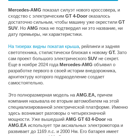
Mercedes-AMG
показал силуэт нового кроссовера, и
сходство с электрическим
GT 4-Door
оказалось
достаточно сильным, чтобы машину уже окрестили
GT
SUV
. Но
AMG
пока не подтвердил ни это название, ни
дату премьеры, ни характеристики.
На тизерах видны покатая крыша
, рейлинги и задняя
светотехника, стилистически близкая к новому
GT.
Зато
сам проект большого электрического
SUV
не секрет.
Еще в ноябре 2024 года
Mercedes-AMG
объявил о
разработке первого в своей истории внедорожника,
архитектуру которого подразделение создает
самостоятельно.
Это полноразмерная модель на
AMG.EA,
причем
компания называла ее вторым автомобилем на этой
специализированной электрической платформе. Именно
здесь возникают разговоры о четырехзначной
мощности. Уже вышедший
AMG GT 63 4-Door
на
AMG.EA
использует три аксиальных электромотора и
развивает до 1169 л.с. и 2000 Нм. Его батарея имеет