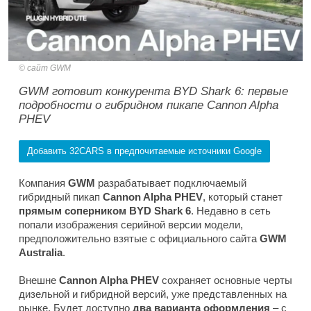
сайт GWM
GWM готовит конкурента BYD Shark 6: первые
подробности о гибридном пикапе Cannon Alpha
PHEV
Добавить 32CARS в предпочитаемые источники Google
Компания
GWM
разрабатывает подключаемый
гибридный пикап
Cannon Alpha PHEV
, который станет
прямым соперником BYD Shark 6
. Недавно в сеть
попали изображения серийной версии модели,
предположительно взятые с официального сайта
GWM
Australia
.
Внешне
Cannon Alpha PHEV
сохраняет основные черты
дизельной и гибридной версий, уже представленных на
рынке. Будет доступно
два варианта оформления
– с