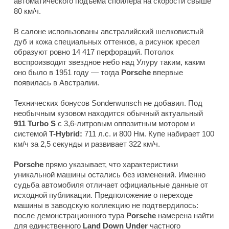
автоматического подъема спойлера на скорости свыше
80 км/ч.
В салоне использованы австралийский шелковистый
дуб и кожа специальных оттенков, а рисунок кресел
образуют ровно 14 417 перфораций. Потолок
воспроизводит звездное небо над Улуру таким, каким
оно было в 1951 году — тогда
Porsche
впервые
появилась в Австралии.
Технических бонусов Sonderwunsch не добавил. Под
необычным кузовом находится обычный актуальный
911 Turbo S
с 3,6-литровым оппозитным мотором и
системой
T-Hybrid:
711 л.с. и 800 Нм. Купе набирает 100
км/ч за 2,5 секунды и развивает 322 км/ч.
Porsche
прямо указывает, что характеристики
уникальной машины остались без изменений. Именно
судьба автомобиля отличает официальные данные от
исходной публикации. Предположение о переходе
машины в заводскую коллекцию не подтвердилось:
после демонстрационного тура
Porsche
намерена найти
для единственного
Land Down Under
частного