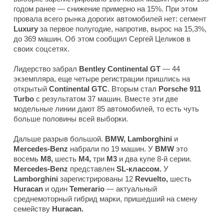
годом ранее — снижение примерно на 15%. При этом
провала всего рынка дорогих автомобилей нет: сегмент
Luxury
за первое полугодие, напротив, вырос на 15,3%,
до 369 машин. Об этом сообщил Сергей Целиков в
своих соцсетях.
Лидерство забрал
Bentley Continental GT
— 44
экземпляра, еще четыре регистрации пришлись на
открытый
Continental GTC
. Вторым стал
Porsche 911
Turbo
с результатом 37 машин. Вместе эти две
модельные линии дают 85 автомобилей, то есть чуть
больше половины всей выборки.
Дальше разрыв большой.
BMW, Lamborghini
и
Mercedes-Benz
набрали по 19 машин. У
BMW
это
восемь
M8,
шесть
M4,
три
M3
и два купе 8-й серии.
Mercedes-Benz
представлен
SL-классом.
У
Lamborghini
зарегистрированы 12
Revuelto,
шесть
Huracan
и один
Temerario
— актуальный
среднемоторный гибрид марки, пришедший на смену
семейству
Huracan.