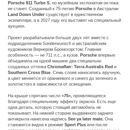
Porsche 911 Turbo S
, но музейным экспонатом он пока
не станет. Созданный к 75-летию
Porsche
в Австралии
Land Down Under
существует в единственном
экземпляре, а в 2027 году его выставят на специальный
аукцион.
Проект разрабатывали больше двух лет вместе с
подразделением Sonderwunsch и австралийским
художником Вернером Бронкхорстом. Главная
особенность — не 711 л.с., а кузов.
Porsche
впервые
объединила на одной машине два специально
созданных оттенка
Chromaflair: Terra Australis Red
и
Southern
Cross Blue
. Семь слоев наносились вручную,
а цвет меняется от оранжевого и синего до зеленого и
золотистого в зависимости от освещения.
На крыше спрятано число
«75»,
проявляющееся
благодаря специальному эффекту окраски. Есть еще
одна деталь, которую стоящий автомобиль не
показывает. На нижней стороне выдвижного заднего
антикрыла нанесена надпись
See ya later mate.
Она
становится видна в режиме
Sport Plus
или после