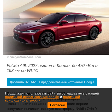
cheryinternational.com
Fulwin A9L 2027 вышел в Китае: до 470 кВт и
193 км по WLTC
Добавить 32CARS в предпочитаемые источники Google
Продолжая использовать сайт, вы соглашаетесь с нашей
Chery обновила Fulwin A9L к 2027 модельному году
политикой использования cookie
и
политикой
не через рестайлинг, а через перераспределение
конфиденциальности
.
электроники и оснащения. Три старшие версии
Согласен
получили вычислительную платформу Nvidia Orin-Y