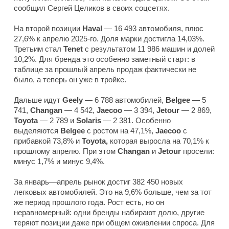
сообщил Сергей Целиков в своих соцсетях.
На второй позиции
Haval
— 16 493 автомобиля, плюс
27,6% к апрелю 2025-го. Доля марки достигла 14,03%.
Третьим стал
Tenet
с результатом 11 986 машин и долей
10,2%. Для бренда это особенно заметный старт: в
таблице за прошлый апрель продаж фактически не
было, а теперь он уже в тройке.
Дальше идут
Geely
— 6 788 автомобилей,
Belgee
— 5
741,
Changan
— 4 542,
Jaecoo
— 3 394,
Jetour
— 2 869,
Toyota
— 2 789 и
Solaris
— 2 381. Особенно
выделяются
Belgee
с ростом на 47,1%,
Jaecoo
с
прибавкой 73,8% и
Toyota,
которая выросла на 70,1% к
прошлому апрелю. При этом
Changan
и
Jetour
просели:
минус 1,7% и минус 9,4%.
За январь—апрель рынок достиг 382 450 новых
легковых автомобилей. Это на 9,6% больше, чем за тот
же период прошлого года. Рост есть, но он
неравномерный: одни бренды набирают долю, другие
теряют позиции даже при общем оживлении спроса. Для