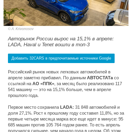
A. Krivonosov
Авторынок России вырос на 15,1% в апреле:
LADA, Haval и Tenet вошли в топ-3
Добавить 32CARS в предпочитаемые источники Google
Российский рынок новых легковых автомобилей в
апреле заметно прибавил. По данным
АВТОСТАТа
со
ссылкой на
АО «ППК»
, за месяц было реализовано 117
541 машину — это на 15,1% больше, чем в апреле
прошлого года.
Первое место сохранила
LADA:
31 848 автомобилей и
доля 27,1%. Рост к прошлому году составил 11,8%, но за
первые четыре месяца марка все еще идет в минусе: 95
685 машин против 105 764 годом ранее. То есть апрель
получился сильнее, чем начало года в целом. Об этом