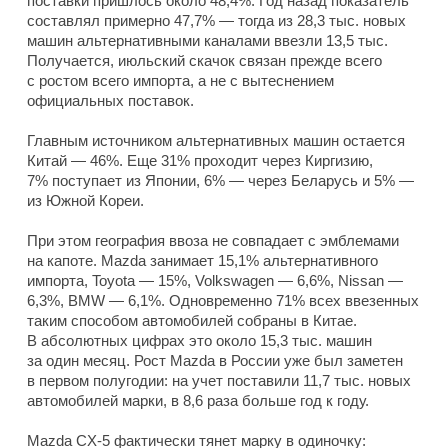
поставки пришлось около 48,4%. Год назад показатель
составлял примерно 47,7% — тогда из 28,3 тыс. новых
машин альтернативными каналами ввезли 13,5 тыс.
Получается, июльский скачок связан прежде всего
с ростом всего импорта, а не с вытеснением
официальных поставок.
Главным источником альтернативных машин остается
Китай — 46%. Еще 31% проходит через Киргизию,
7% поступает из Японии, 6% — через Беларусь и 5% —
из Южной Кореи.
При этом география ввоза не совпадает с эмблемами
на капоте. Mazda занимает 15,1% альтернативного
импорта, Toyota — 15%, Volkswagen — 6,6%, Nissan —
6,3%, BMW — 6,1%. Одновременно 71% всех ввезенных
таким способом автомобилей собраны в Китае.
В абсолютных цифрах это около 15,3 тыс. машин
за один месяц. Рост Mazda в России уже был заметен
в первом полугодии: на учет поставили 11,7 тыс. новых
автомобилей марки, в 8,6 раза больше год к году.
Mazda CX-5 фактически тянет марку в одиночку: