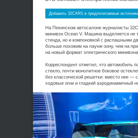
Добавить 32CARS в предпочитаемые источник
На Пекинском автосалоне журналисты 32
минивэн Ocean V. Машина выделяется не т
стенда, но и компоновкой с распашными д
больше похожим на лаунж-зону, чем на пр
на новый формат электрического минивэна
Корреспондент отметил, что автомобиль по
стекло, почти монолитное боковое остекл
без классической решетки: вместо нее — 
ходовые огни и гладкий аэродинамичный н