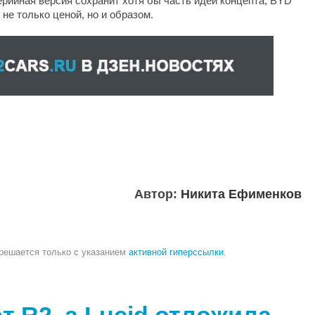
ерийная версия сохранит хотя бы часть идей концепта, BYD
не только ценой, но и образом.
Автор:
Никита Ефименков
зрешается только с указанием
активной гиперссылки
.
т R2, а Lucid отложила