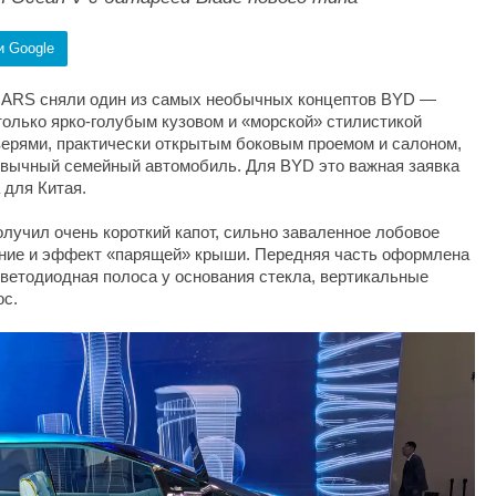
и Google
CARS сняли один из самых необычных концептов BYD —
олько ярко-голубым кузовом и «морской» стилистикой
верями, практически открытым боковым проемом и салоном,
ивычный семейный автомобиль. Для BYD это важная заявка
 для Китая.
лучил очень короткий капот, сильно заваленное лобовое
ение и эффект «парящей» крыши. Передняя часть оформлена
светодиодная полоса у основания стекла, вертикальные
ос.