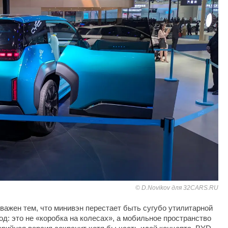
D.Novikov для 32CARS.RU
важен тем, что минивэн перестает быть сугубо утилитарной
д: это не «коробка на колесах», а мобильное пространство