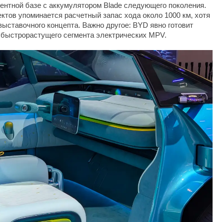
ентной базе с аккумулятором Blade следующего поколения.
ктов упоминается расчетный запас хода около 1000 км, хотя
выставочного концепта. Важно другое: BYD явно готовит
 быстрорастущего сегмента электрических MPV.