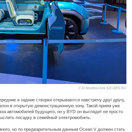
D.Novikov для 32CARS.RU
редние и задние створки открываются навстречу друг другу,
алон в открытую демонстрационную зону. Такой прием уже
аза автомобилей будущего, но у BYD он выглядит не просто
мыслить посадку в семейный электромобиль.
ного, но по предварительным данным Ocean V должен стать