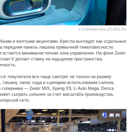
D.Novikov для 32CARS.RU
убыми и желтыми акцентами. Кресла выглядят как отдельные
 а передняя панель лишена привычной тяжеловесности:
м остается минималистичная зона управления. На фоне Zeekr
Ocean V делает ставку на ощущение пространства,
ичность.
ся: покупатели все чаще смотрят не только на размер
ь, тишину, запас хода и сценарии использования салона.
соперники — Zeekr MIX, Xpeng X9, Li Auto Mega, Denza
может сыграть сильнее за счет масштаба производства,
илерской сети.