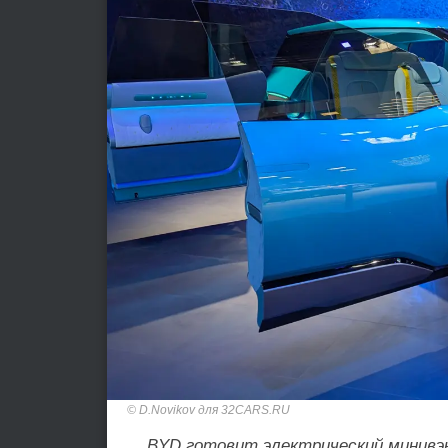
D.Novikov для 32CARS.RU
BYD готовит электрический минивэн