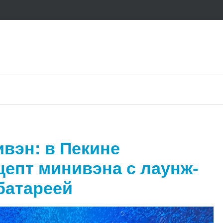
вэн: в Пекине
цепт минивэна с лаунж-
батареей