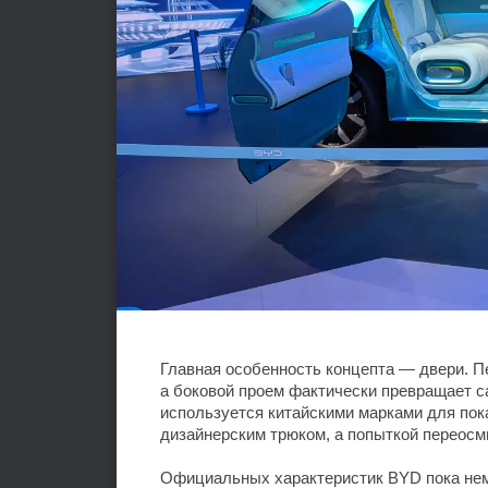
Главная особенность концепта — двери. Пе
а боковой проем фактически превращает с
используется китайскими марками для пок
дизайнерским трюком, а попыткой переос
Официальных характеристик BYD пока нем