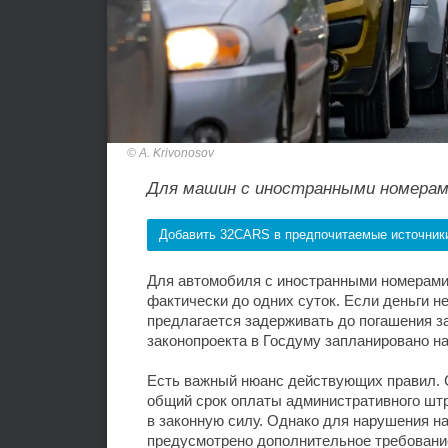
A. Krivonosov
Для машин с иностранными номера
Добавить 32CARS в предпочитаемые источник
Для автомобиля с иностранными номерами
фактически до одних суток. Если деньги н
предлагается задерживать до погашения за
законопроекта в Госдуму запланировано на
Есть важный нюанс действующих правил. 
общий срок оплаты административного штр
в законную силу. Однако для нарушения н
предусмотрено дополнительное требовани