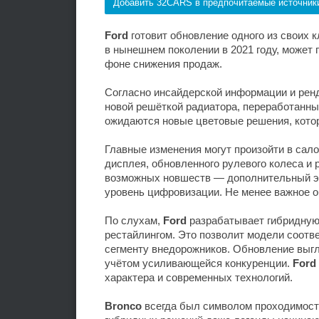
Добавить 32CARS в предпочитаемые источник
Ford
готовит обновление одного из своих
в нынешнем поколении в 2021 году, может 
фоне снижения продаж.
Согласно инсайдерской информации и рен
новой решёткой радиатора, переработанн
ожидаются новые цветовые решения, кото
Главные изменения могут произойти в сало
дисплея, обновленного рулевого колеса и
возможных новшеств — дополнительный эк
уровень цифровизации. Не менее важное о
По слухам,
Ford
разрабатывает гибридну
рестайлингом. Это позволит модели соотве
сегменту внедорожников. Обновление выгл
учётом усиливающейся конкуренции.
Ford
характера и современных технологий.
Bronco
всегда был символом проходимости,