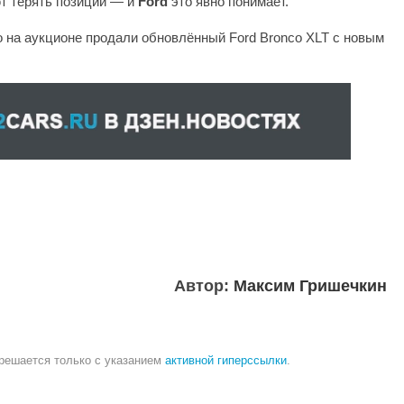
т терять позиции — и
Ford
это явно понимает.
о на аукционе продали обновлённый Ford Bronco XLT с новым
Автор:
Максим Гришечкин
зрешается только с указанием
активной гиперссылки
.