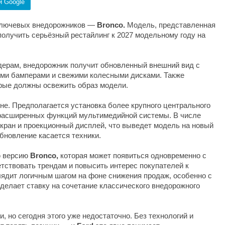
и Google
 ключевых внедорожников —
Bronco.
Модель, представленная
получить серьёзный рестайлинг к 2027 модельному году на
дерам, внедорожник получит обновленный внешний вид с
ыми бамперами и свежими колесными дисками. Также
рые должны освежить образ модели.
не. Предполагается установка более крупного центрального
 расширенных функций мультимедийной системы. В числе
ран и проекционный дисплей, что выведет модель на новый
бновление касается техники.
ю версию
Bronco,
которая может появиться одновременно с
тствовать трендам и повысить интерес покупателей к
ядит логичным шагом на фоне снижения продаж, особенно с
делает ставку на сочетание классического внедорожного
 но сегодня этого уже недостаточно. Без технологий и