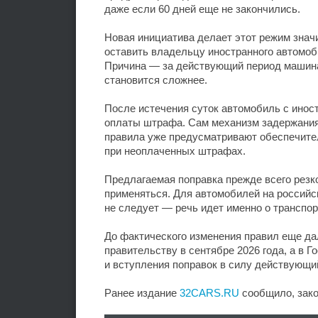
даже если 60 дней еще не закончились.
Новая инициатива делает этот режим знач
оставить владельцу иностранного автомоби
Причина — за действующий период машина 
становится сложнее.
После истечения суток автомобиль с инос
оплаты штрафа. Сам механизм задержания
правила уже предусматривают обеспечите
при неоплаченных штрафах.
Предлагаемая поправка прежде всего резко
применяться. Для автомобилей на российс
не следует — речь идет именно о транспор
До фактического изменения правил еще да
правительству в сентябре 2026 года, а в Г
и вступления поправок в силу действующи
Ранее издание
32CARS.RU
сообщило, зако