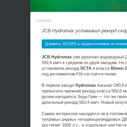
jcb.com
JCB Hydromax установил рекорд ско
Добавить 32CARS в предпочитаемые источник
JCB Hydromax
уже разогнал водородный Д
592,8 км/ч в среднем по двум заездам. Но
установила рекорд
SCTA
в классе
Blown G
под регламентом FIA состоится позже.
В первом заезде
Hydromax
показал 590,9 к
превысило прежний рекорд класса 560,6 к
рулем находился Энди Грин — тот же пилот
дизельный рекорд 563,4 км/ч. Новый резуль
Самое интересное находится не в топливн
литровых рядных четырехцилиндровых ДВС
достигает 1600 л.с., а отдельные шестист