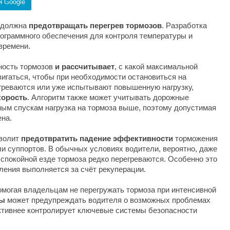
и Google
я должна
предотвращать перегрев тормозов
. Разработка
рограммного обеспечения для контроля температуры и
времени.
ость тормозов
и рассчитывает
, с какой максимальной
игаться, чтобы при необходимости остановиться на
греваются или уже испытывают повышенную нагрузку,
корость
. Алгоритм также может учитывать дорожные
ным спускам нагрузка на тормоза выше, поэтому допустимая
на.
зволит
предотвратить
падение эффективности
торможения
и суппортов. В обычных условиях водители, вероятно, даже
 спокойной езде тормоза редко перегреваются. Особенно это
ления выполняется за счёт рекуперации.
омогая владельцам не перегружать тормоза при интенсивной
ры
может предупреждать водителя о возможных проблемах
активнее контролирует ключевые системы безопасности