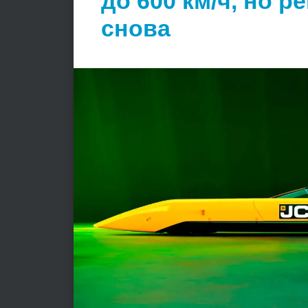
до 600 км/ч, но 
снова