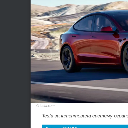
tesla.com
Tesla запатентовала систему огран