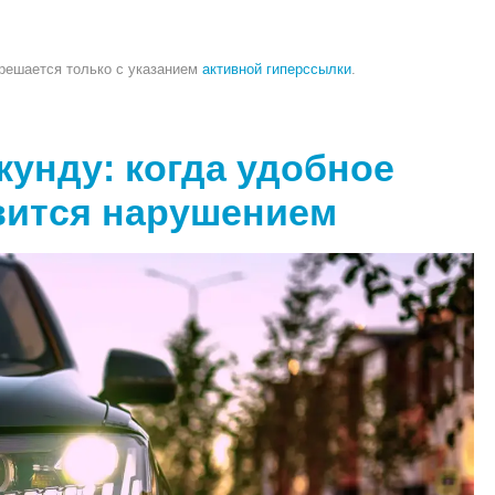
зрешается только с указанием
активной гиперссылки
.
кунду: когда удобное
вится нарушением