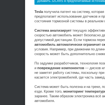
Добавить 32CARS в предпочитаемые источник
Tesla
получила патент на систему, котора
предполагает использование датчиков и п
состояния тормозной системы в реальном 
Система анализирует
текущую эффективн
скоростью автомобиль может безопасно дв
допустимой дистанции. Если тормоза пере
автомобиль автоматически ограничит с
условия. Например, при движении по длин
скорость может быть дополнительно сниже
По задумке разработчиков, технология по
и
повреждение компонентов
— дисков ил
не заметят работу системы, поскольку при
касается электромобилей, где часть замед
Система может быть полезна и на треке, п
езде. Кроме того,
мониторинг температу
заранее. Таким образом электроника всё 
автомобиля.