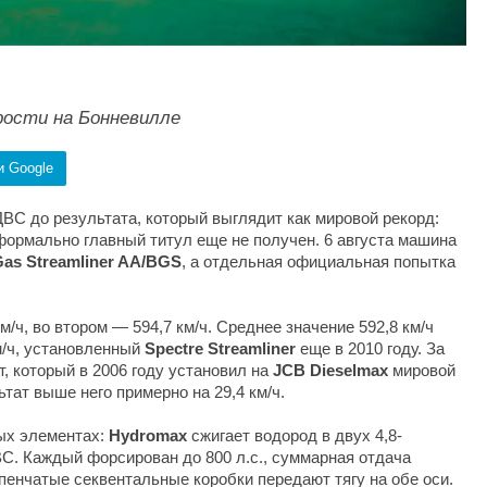
рости на Бонневилле
и Google
ВС до результата, который выглядит как мировой рекорд:
 формально главный титул еще не получен. 6 августа машина
as Streamliner AA/BGS
, а отдельная официальная попытка
м/ч, во втором — 594,7 км/ч. Среднее значение 592,8 км/ч
м/ч, установленный
Spectre Streamliner
еще в 2010 году. За
, который в 2006 году установил на
JCB Dieselmax
мировой
тат выше него примерно на 29,4 км/ч.
ых элементах:
Hydromax
сжигает водород в двух 4,8-
. Каждый форсирован до 800 л.с., суммарная отдача
упенчатые секвентальные коробки передают тягу на обе оси.