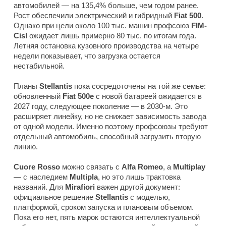
автомобилей — на 135,4% больше, чем годом ранее.
Рост обеспечили электрический и гибридный
Fiat 500
.
Однако при цели около 100 тыс. машин профсоюз
FIM-
Cisl
ожидает лишь примерно 80 тыс. по итогам года.
Летняя остановка кузовного производства на четыре
недели показывает, что загрузка остается
нестабильной.
Планы
Stellantis
пока сосредоточены на той же семье:
обновленный
Fiat 500e
с новой батареей ожидается в
2027 году, следующее поколение — в 2030-м. Это
расширяет линейку, но не снижает зависимость завода
от одной модели. Именно поэтому профсоюзы требуют
отдельный автомобиль, способный загрузить вторую
линию.
Cuore Rosso
можно связать с
Alfa Romeo
, а
Multiplay
— с наследием
Multipla
, но это лишь трактовка
названий. Для
Mirafiori
важен другой документ:
официальное решение
Stellantis
с моделью,
платформой, сроком запуска и плановым объемом.
Пока его нет, пять марок остаются интеллектуальной