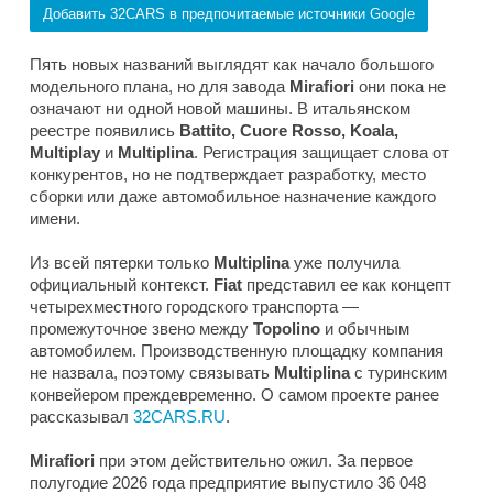
Добавить 32CARS в предпочитаемые источники Google
Пять новых названий выглядят как начало большого
модельного плана, но для завода
Mirafiori
они пока не
означают ни одной новой машины. В итальянском
реестре появились
Battito, Cuore Rosso, Koala,
Multiplay
и
Multiplina
. Регистрация защищает слова от
конкурентов, но не подтверждает разработку, место
сборки или даже автомобильное назначение каждого
имени.
Из всей пятерки только
Multiplina
уже получила
официальный контекст.
Fiat
представил ее как концепт
четырехместного городского транспорта —
промежуточное звено между
Topolino
и обычным
автомобилем. Производственную площадку компания
не назвала, поэтому связывать
Multiplina
с туринским
конвейером преждевременно. О самом проекте ранее
рассказывал
32CARS.RU
.
Mirafiori
при этом действительно ожил. За первое
полугодие 2026 года предприятие выпустило 36 048