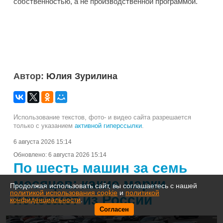
собственностью, а не производственной программой.
Автор:
Юлия Зурилина
Использование текстов, фото- и видео сайта разрешается
только с указанием
активной гиперссылки
.
6 августа 2026 15:14
Обновлено:
6 августа 2026 15:14
По шесть машин за семь
месяцев: какие марки
Продолжая использовать сайт, вы соглашаетесь с нашей
политикой использования cookie
и
политикой
исчезают из России
конфиденциальности
.
Согласен