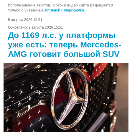
Использование текстов, фото- и видео сайта разрешается
только с указанием
активной гиперссылки
.
9 августа 2026 15:51
Обновлено:
9 августа 2026 15:51
До 1169 л.с. у платформы
уже есть: теперь Mercedes-
AMG готовит большой SUV