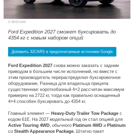
ford.com
Ford Expedition 2027 сможет буксировать до
4354 кг с новым набором опций
Добавить 32CARS в предпочитаемые источники Google
Ford Expedition 2027
снова можно заказать с задним
приводом в большем числе исполнений, но вместе с
этим производитель перераспределил буксировочное
оборудование. Разница для владельца прицепа
существенная: короткобазный 4×2 рассчитан максимум
примерно на 2722 кг, тогда как правильно оснащенный
4×4 способен буксировать до 4354 кг.
Главный элемент —
Heavy-Duty Trailer Tow Package
с
кодом 61E. На 2027 модельный год он стал опцией для
Active Touring 4WD
, обычного
Platinum 4WD
и
Platinum
со
Stealth Appearance Package.
Штатно пакет