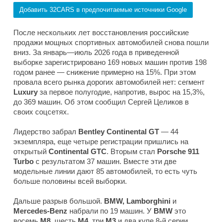
Добавить 32CARS в предпочитаемые источники Google
После нескольких лет восстановления российские
продажи мощных спортивных автомобилей снова пошли
вниз. За январь—июль 2026 года в приведенной
выборке зарегистрировано 169 новых машин против 198
годом ранее — снижение примерно на 15%. При этом
провала всего рынка дорогих автомобилей нет: сегмент
Luxury
за первое полугодие, напротив, вырос на 15,3%,
до 369 машин. Об этом сообщил Сергей Целиков в
своих соцсетях.
Лидерство забрал
Bentley Continental GT
— 44
экземпляра, еще четыре регистрации пришлись на
открытый
Continental GTC
. Вторым стал
Porsche 911
Turbo
с результатом 37 машин. Вместе эти две
модельные линии дают 85 автомобилей, то есть чуть
больше половины всей выборки.
Дальше разрыв большой.
BMW, Lamborghini
и
Mercedes-Benz
набрали по 19 машин. У
BMW
это
восемь
M8,
шесть
M4,
три
M3
и два купе 8-й серии.