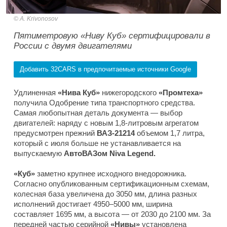
A. Krivonosov
Пятиметровую «Ниву Куб» сертифицировали в
России с двумя двигателями
Добавить 32CARS в предпочитаемые источники Google
Удлиненная
«Нива Куб»
нижегородского
«Промтеха»
получила Одобрение типа транспортного средства.
Самая любопытная деталь документа — выбор
двигателей: наряду с новым 1,8-литровым агрегатом
предусмотрен прежний
ВАЗ-21214
объемом 1,7 литра,
который с июля больше не устанавливается на
выпускаемую
АвтоВАЗом Niva Legend.
«Куб»
заметно крупнее исходного внедорожника.
Согласно опубликованным сертификационным схемам,
колесная база увеличена до 3050 мм, длина разных
исполнений достигает 4950–5000 мм, ширина
составляет 1695 мм, а высота — от 2030 до 2100 мм. За
передней частью серийной
«Нивы»
установлена