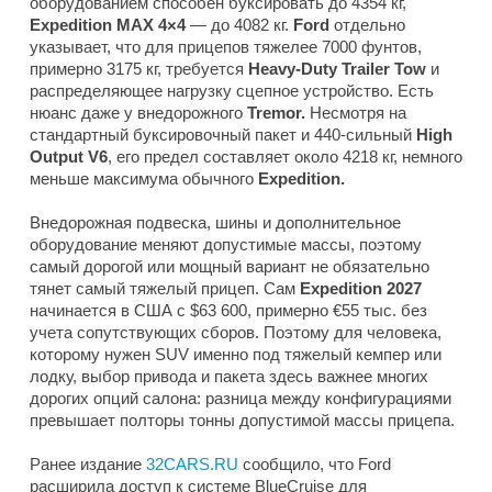
оборудованием способен буксировать до 4354 кг,
Expedition MAX 4×4
— до 4082 кг.
Ford
отдельно
указывает, что для прицепов тяжелее 7000 фунтов,
примерно 3175 кг, требуется
Heavy-Duty Trailer Tow
и
распределяющее нагрузку сцепное устройство. Есть
нюанс даже у внедорожного
Tremor.
Несмотря на
стандартный буксировочный пакет и 440-сильный
High
Output V6
, его предел составляет около 4218 кг, немного
меньше максимума обычного
Expedition.
Внедорожная подвеска, шины и дополнительное
оборудование меняют допустимые массы, поэтому
самый дорогой или мощный вариант не обязательно
тянет самый тяжелый прицеп. Сам
Expedition 2027
начинается в США с $63 600, примерно €55 тыс. без
учета сопутствующих сборов. Поэтому для человека,
которому нужен SUV именно под тяжелый кемпер или
лодку, выбор привода и пакета здесь важнее многих
дорогих опций салона: разница между конфигурациями
превышает полторы тонны допустимой массы прицепа.
Ранее издание
32CARS.RU
сообщило, что Ford
расширила доступ к системе BlueCruise для