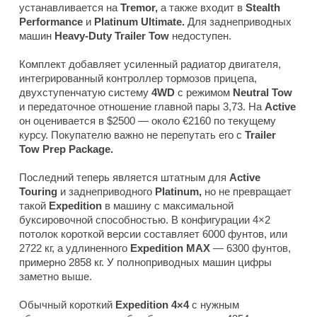
устанавливается на
Tremor,
а также входит в
Stealth
Performance
и
Platinum Ultimate.
Для заднеприводных
машин
Heavy-Duty Trailer Tow
недоступен.
Комплект добавляет усиленный радиатор двигателя,
интегрированный контроллер тормозов прицепа,
двухступенчатую систему
4WD
с режимом
Neutral Tow
и передаточное отношение главной пары 3,73. На
Active
он оценивается в $2500 — около €2160 по текущему
курсу. Покупателю важно не перепутать его с
Trailer
Tow Prep Package.
Последний теперь является штатным для
Active
Touring
и заднеприводного
Platinum,
но не превращает
такой
Expedition
в машину с максимальной
буксировочной способностью. В конфигурации 4×2
потолок короткой версии составляет 6000 фунтов, или
2722 кг, а удлиненного
Expedition MAX
— 6300 фунтов,
примерно 2858 кг. У полноприводных машин цифры
заметно выше.
Обычный короткий
Expedition 4×4
с нужным