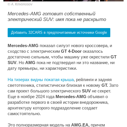
A. Krivonosov
Mercedes-AMG готовит собственный
электрический SUV: имя пока не раскрыто
Добавить 32CARS в предпочитаемые источники Google
Mercedes-AMG
показал силуэт нового кроссовера, и
сходство с электрическим
GT 4-Door
оказалось
достаточно сильным, чтобы машину уже окрестили
GT
SUV
. Но
AMG
пока не подтвердил ни это название, ни
дату премьеры, ни характеристики.
На тизерах видны покатая крыша
, рейлинги и задняя
светотехника, стилистически близкая к новому
GT.
Зато
сам проект большого электрического
SUV
не секрет.
Еще в ноябре 2024 года
Mercedes-AMG
объявил о
разработке первого в своей истории внедорожника,
архитектуру которого подразделение создает
самостоятельно.
Это полноразмерная модель на
AMG.EA,
причем