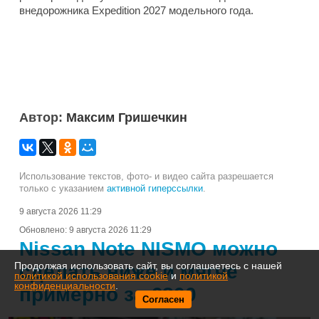
внедорожника Expedition 2027 модельного года.
Автор:
Максим Гришечкин
Использование текстов, фото- и видео сайта разрешается
только с указанием
активной гиперссылки
.
9 августа 2026 11:29
Обновлено:
9 августа 2026 11:29
Nissan Note NISMO можно
Продолжая использовать сайт, вы соглашаетесь с нашей
сделать ниже и мягче
политикой использования cookie
и
политикой
конфиденциальности
.
примерно за €800
Согласен