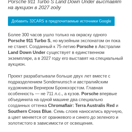
Porsche 911 Turbo S Land Down Under выставят
на аукцион в 2027 году
Добавить 32CARS в предпочитаемые источники Google
Более 300 часов ушло только на окраску одного
Porsche 911 Turbo S
, но музейным экспонатом он пока
не станет. Созданный к 75-летию
Porsche
в Австралии
Land Down Under
существует в единственном
экземпляре, а в 2027 году его выставят на специальный
аукцион.
Проект разрабатывали больше двух лет вместе с
подразделением Sonderwunsch и австралийским
художником Вернером Бронкхорстом. Главная
особенность — не 711 л.с., а кузов.
Porsche
впервые
объединила на одной машине два специально
созданных оттенка
Chromaflair: Terra Australis Red
и
Southern
Cross Blue
. Семь слоев наносились вручную,
а цвет меняется от оранжевого и синего до зеленого и
золотистого в зависимости от освещения.