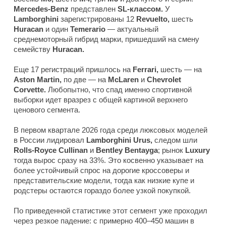
Mercedes-Benz
представлен
SL-классом.
У
Lamborghini
зарегистрированы 12
Revuelto,
шесть
Huracan
и один
Temerario
— актуальный
среднемоторный гибрид марки, пришедший на смену
семейству
Huracan.
Еще 17 регистраций пришлось на
Ferrari,
шесть — на
Aston Martin,
по две — на
McLaren
и
Chevrolet
Corvette.
Любопытно, что спад именно спортивной
выборки идет вразрез с общей картиной верхнего
ценового сегмента.
В первом квартале 2026 года среди люксовых моделей
в России лидировал
Lamborghini Urus,
следом шли
Rolls-Royce Cullinan
и
Bentley Bentayga
; рынок
Luxury
тогда вырос сразу на 33%. Это косвенно указывает на
более устойчивый спрос на дорогие кроссоверы и
представительские модели, тогда как низкие купе и
родстеры остаются гораздо более узкой покупкой.
По приведенной статистике этот сегмент уже проходил
через резкое падение: с примерно 400–450 машин в