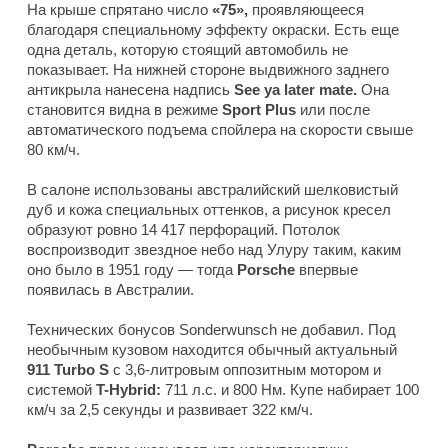
На крыше спрятано число
«75»,
проявляющееся
благодаря специальному эффекту окраски. Есть еще
одна деталь, которую стоящий автомобиль не
показывает. На нижней стороне выдвижного заднего
антикрыла нанесена надпись
See ya later mate.
Она
становится видна в режиме
Sport Plus
или после
автоматического подъема спойлера на скорости свыше
80 км/ч.
В салоне использованы австралийский шелковистый
дуб и кожа специальных оттенков, а рисунок кресел
образуют ровно 14 417 перфораций. Потолок
воспроизводит звездное небо над Улуру таким, каким
оно было в 1951 году — тогда
Porsche
впервые
появилась в Австралии.
Технических бонусов Sonderwunsch не добавил. Под
необычным кузовом находится обычный актуальный
911 Turbo S
с 3,6-литровым оппозитным мотором и
системой
T-Hybrid:
711 л.с. и 800 Нм. Купе набирает 100
км/ч за 2,5 секунды и развивает 322 км/ч.