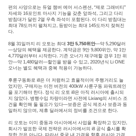
편의 사양으로는 듀얼 챔버 에어 서스펜션, “제로 그래비티”
자세와 16포인트 마사지 기능을 갖춘 앞좌석, 그리고 다리
받침대가 달린 2열 우측 좌석이 포함된다. 이 다리 받침대는
최대 78도까지 펼쳐지고, 등받이는 최대 145도까지 젖혀진
다.
8월 31일까지 리 오토는 최대
3만 5,750위안
—약 5,290달러
—상당의 혜택을 제공한다. 계약금은 9만 9,800위안, 약 1만
4,770달러부터 시작한다. 기존 오너가 재구매할 경우 1만 위
안—약 1,480달러—할인을 받을 수 있고, 2020년식 Li ONE
오너는 별도 혜택과 중복 적용이 가능하다.
후륜구동화로 i8은 더 저렴하고 효율적이며 주행거리도 늘
었지만, 구매자는 이전 버전의 400kW 사륜구동 파워트레인
을 포기해야 한다. 정식 리 오토 i8은 아직 러시아에 출시되
지 않았다. 병행수입 차량이라면 사전에 Lixiang의 서비스 조
건을 확인해 둘 필요가 있다—보증은 공식 제조사 보증과 동
일하지 않으며, 제휴 딜러에서의 정비를 조건으로 한다.
리 오토는 이미 중동과 아시아에서 사업을 확장하고 있지만,
회사가 발표한 국제 전략은 러시아에서의 i8 공식 출시를 확
정한 것은 아니다. 따라서 중국 내 가격을 향후 러시아 가격