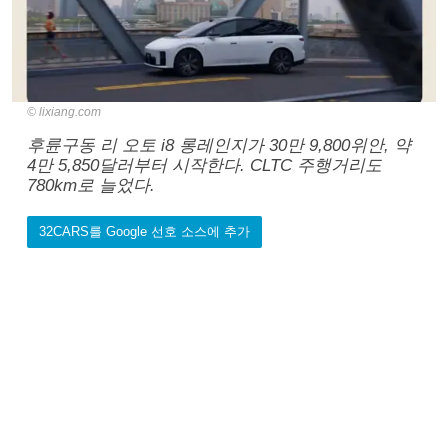
lixiang.com
후륜구동 리 오토 i8 롱레인지가 30만 9,800위안, 약
4만 5,850달러부터 시작한다. CLTC 주행거리도
780km로 늘었다.
32CARS를 Google 선호 소스에 추가