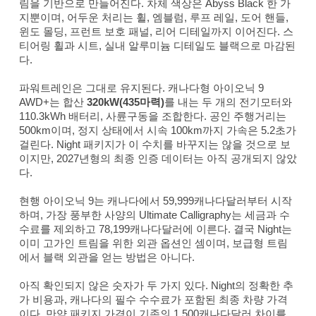
림을 기반으로 만들어진다. 차체 색상은 Abyss Black 한 가
지뿐이며, 어두운 처리는 휠, 엠블럼, 루프 레일, 도어 핸들,
윈도 몰딩, 프런트 보호 패널, 리어 디테일까지 이어진다. 스
티어링 휠과 시트, 실내 알루미늄 디테일도 블랙으로 마감된
다.
파워트레인은 그대로 유지된다. 캐나다형 아이오닉 9
AWD+는 합산
320kW(435마력)
를 내는 두 개의 전기모터와
110.3kWh 배터리, 사륜구동을 조합한다. 공인 주행거리는
500km이며, 정지 상태에서 시속 100km까지 가속은 5.2초가
걸린다. Night 패키지가 이 수치를 바꾸지는 않을 것으로 보
이지만, 2027년형의 최종 인증 데이터는 아직 공개되지 않았
다.
현행 아이오닉 9는 캐나다에서 59,999캐나다달러부터 시작
하며, 가장 풍부한 사양의 Ultimate Calligraphy는 세금과 수
수료를 제외하고 78,199캐나다달러에 이른다. 결국 Night는
이미 고가인 트림을 위한 외관 옵션인 셈이며, 보급형 트림
에서 블랙 외관을 얻는 방법은 아니다.
아직 확인되지 않은 숫자가 두 가지 있다. Night의 정확한 추
가 비용과, 캐나다의 필수 수수료가 포함된 최종 차량 가격
이다. 만약 패키지 가격이 기존의 1,500캐나다달러 차이를