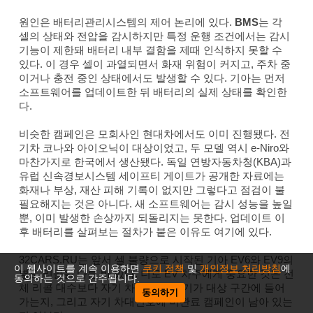
원인은 배터리관리시스템의 제어 논리에 있다.
BMS
는 각
셀의 상태와 전압을 감시하지만 특정 운행 조건에서는 감시
기능이 제한돼 배터리 내부 결함을 제때 인식하지 못할 수
있다. 이 경우 셀이 과열되면서 화재 위험이 커지고, 주차 중
이거나 충전 중인 상태에서도 발생할 수 있다. 기아는 먼저
소프트웨어를 업데이트한 뒤 배터리의 실제 상태를 확인한
다.
비슷한 캠페인은 모회사인 현대차에서도 이미 진행됐다. 전
기차 코나와 아이오닉이 대상이었고, 두 모델 역시 e-Niro와
마찬가지로 한국에서 생산됐다. 독일 연방자동차청(KBA)과
유럽 신속경보시스템 세이프티 게이트가 공개한 자료에는
화재나 부상, 재산 피해 기록이 없지만 그렇다고 점검이 불
필요해지는 것은 아니다. 새 소프트웨어는 감시 성능을 높일
뿐, 이미 발생한 손상까지 되돌리지는 못한다. 업데이트 이
후 배터리를 살펴보는 절차가 붙은 이유도 여기에 있다.
32CARS.RU는 앞서 셀 불량으로 시작된 기아 EV6와 EV9의
이 웹사이트를 계속 이용하면
쿠키 정책
및
개인정보 처리방침
에
별도 리콜을 다룬 바 있다. 니로 EV 차주에게 중요한 것은 전
동의하는 것으로 간주됩니다.
체 리콜 대수보다 자기 차의 생산 시기가 대상 구간에 들어
동의하기
가는지, 그리고 자기 차대번호에 미완료 캠페인이 남아 있는