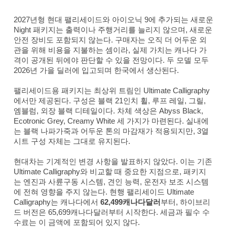
2027년형 현대 팰리세이드와 아이오닉 9에 추가되는 새로운
Night 패키지는 출력이나 주행거리를 늘리지 않으며, 새로운
안전 장비도 포함되지 않는다. 구매자는 오직 더 어두운 외
관을 위해 비용을 지불하는 셈이라, 실제 가치는 캐나다 가
격이 공개된 뒤에야 판단할 수 있을 전망이다. 두 모델 모두
2026년 가을 딜러에 입고되며 한국에서 생산된다.
팰리세이드용 패키지는 최상위 트림인 Ultimate Calligraphy
에서만 제공된다. 구성은 블랙 21인치 휠, 루프 레일, 그릴,
엠블럼, 외장 블랙 디테일이다. 차체 색상은 Abyss Black,
Ecotronic Grey, Creamy White 세 가지가 마련된다. 실내에
는 블랙 나파가죽과 어두운 톤의 마감재가 적용되지만, 3열
시트 구성 자체는 그대로 유지된다.
현대차는 기계적인 변경 사항을 발표하지 않았다. 이는 기존
Ultimate Calligraphy와 비교할 때 중요한 지점으로, 패키지
는 엔진과 사륜구동 시스템, 견인 능력, 운전자 보조 시스템
에 전혀 영향을 주지 않는다. 현행 팰리세이드 Ultimate
Calligraphy는 캐나다에서
62,499캐나다달러
부터, 하이브리
드 버전은 65,699캐나다달러부터 시작한다. 세금과 필수 수
수료는 이 금액에 포함되어 있지 않다.