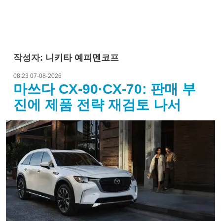
작성자:
니키타 예피멘코프
08:23 07-08-2026
마쓰다 CX-90·CX-70: 판매 부
진에 제품 전략 재검토 나서