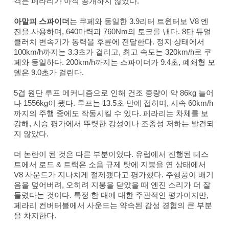
격은 페라리가 아직 공개하지 않았다.
아말피 스파이더
는 쿠페와 동일한 3.9리터 트윈터보 V8 엔
진을 사용하며, 640마력과 760Nm의 토크를 낸다. 8단 듀얼
클러치 변속기가 동력을 후륜에 전달한다. 정지 상태에서
100km/h까지는 3.3초가 걸리고, 최고 속도는 320km/h로 쿠
페와 동일하다. 200km/h까지는 스파이더가 9.4초, 폐쇄형 모
델은 9.0초가 걸린다.
5겹 원단 루프 메커니즘으로 인해 건조 중량이 약 86kg 늘어
나 1556kg이 됐다. 루프는 13.5초 만에 접히며, 시속 60km/h
까지의 주행 중에도 작동시킬 수 있다. 페라리는 차체를 보
강해, 시승 평가에서 뚜렷한 강성이나 조종성 저하는 발견되
지 않았다.
더 논란이 된 것은 다른 부분이었다. 유럽에서 진행된 테스
트에서
로드 & 트랙
은 소음 규제 탓에 지붕을 연 상태에서
V8 사운드가 지나치게 절제됐다고 평가했다. 주행풍이 배기
음을 덮어버려, 오히려 지붕을 닫았을 때 엔진 소리가 더 잘
들렸다는 것이다. 특정 한 대에 대한 주관적인 평가이지만,
페라리 컨버터블에서 사운드는 약속된 감성 경험의 큰 부분
을 차지한다.