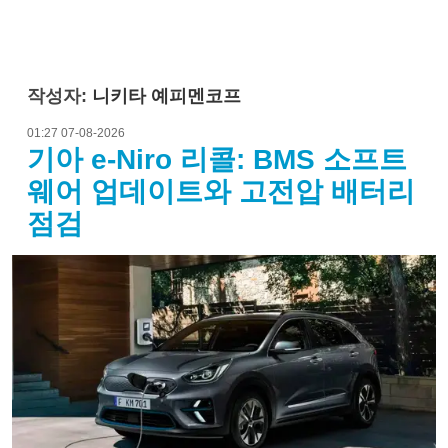
작성자:
니키타 예피멘코프
01:27 07-08-2026
기아 e-Niro 리콜: BMS 소프트
웨어 업데이트와 고전압 배터리
점검