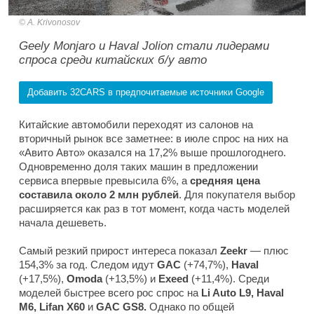
A. Krivonosov
Geely Monjaro и Haval Jolion стали лидерами
спроса среди китайских б/у авто
Добавить 32CARS в предпочитаемые источники Google
Китайские автомобили переходят из салонов на
вторичный рынок все заметнее: в июле спрос на них на
«Авито Авто» оказался на 17,2% выше прошлогоднего.
Одновременно доля таких машин в предложении
сервиса впервые превысила 6%, а
средняя цена
составила около 2 млн рублей
. Для покупателя выбор
расширяется как раз в тот момент, когда часть моделей
начала дешеветь.
Самый резкий прирост интереса показал
Zeekr
— плюс
154,3% за год. Следом идут
GAC
(+74,7%),
Haval
(+17,5%),
Omoda
(+13,5%) и
Exeed
(+11,4%). Среди
моделей быстрее всего рос спрос на
Li Auto L9, Haval
M6, Lifan X60
и
GAC GS8.
Однако по общей