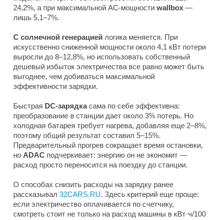
24,2%, а при максимальной AC-мощности
wallbox
—
лишь 5,1–7%.
С солнечной генерацией
логика меняется. При
искусственно сниженной мощности около 4,1 кВт потери
выросли до 8–12,8%, но использовать собственный
дешевый избыток электричества все равно может быть
выгоднее, чем добиваться максимальной
эффективности зарядки.
Быстрая
DC-зарядка
сама по себе эффективна:
преобразование в станции дает около 3% потерь. Но
холодная батарея требует нагрева, добавляя еще 2–8%,
поэтому общий результат составил 5–15%.
Предварительный прогрев сокращает время остановки,
но
ADAC
подчеркивает: энергию он не экономит —
расход просто переносится на поездку до станции.
О способах снизить расходы на зарядку ранее
рассказывал
32CARS.RU
. Здесь критерий еще проще:
если электричество оплачивается по счетчику,
смотреть стоит не только на расход машины в кВт·ч/100