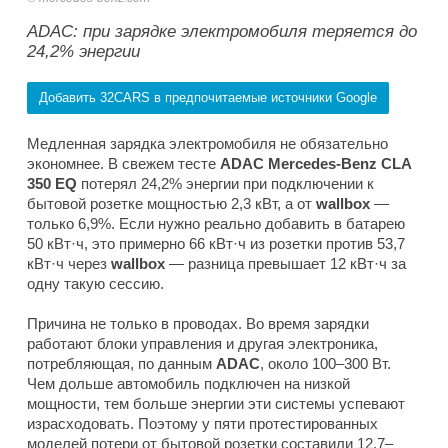
ADAC: при зарядке электромобиля теряется до
24,2% энергии
Добавить 32CARS в предпочитаемые источники Google
Медленная зарядка электромобиля не обязательно
экономнее. В свежем тесте
ADAC Mercedes-Benz CLA
350 EQ
потерял 24,2% энергии при подключении к
бытовой розетке мощностью 2,3 кВт, а от
wallbox
—
только 6,9%. Если нужно реально добавить в батарею
50 кВт·ч, это примерно 66 кВт·ч из розетки против 53,7
кВт·ч через
wallbox
— разница превышает 12 кВт·ч за
одну такую сессию.
Причина не только в проводах. Во время зарядки
работают блоки управления и другая электроника,
потребляющая, по данным
ADAC
, около 100–300 Вт.
Чем дольше автомобиль подключен на низкой
мощности, тем больше энергии эти системы успевают
израсходовать. Поэтому у пяти протестированных
моделей потери от бытовой розетки составили 12,7–