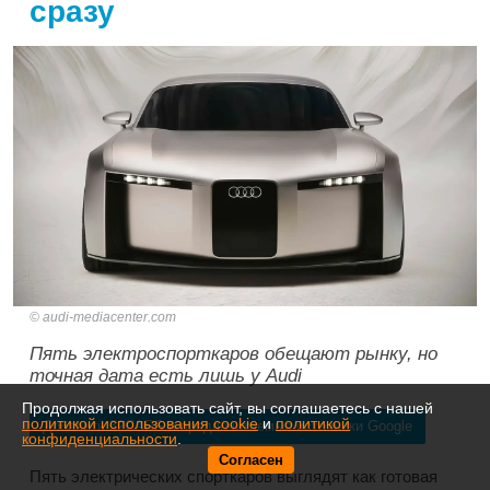
сразу
audi-mediacenter.com
Пять электроспорткаров обещают рынку, но
точная дата есть лишь у Audi
Продолжая использовать сайт, вы соглашаетесь с нашей
политикой использования cookie
и
политикой
Добавить 32CARS в предпочитаемые источники Google
конфиденциальности
.
Согласен
Пять электрических спорткаров выглядят как готовая