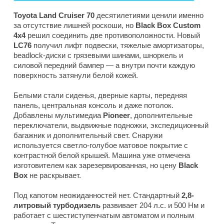
Toyota Land Cruiser 70
десятилетиями ценили именно
за отсутствие лишней роскоши, но
Black Box Custom
4x4
решил соединить две противоположности. Новый
LC76
получил лифт подвески, тяжелые амортизаторы,
beadlock-диски с грязевыми шинами, шноркель и
силовой передний бампер — а внутри почти каждую
поверхность затянули белой кожей.
Белыми стали сиденья, дверные карты, передняя
панель, центральная консоль и даже потолок.
Добавлены мультимедиа
Pioneer
, дополнительные
переключатели, выдвижные подножки, экспедиционный
багажник и дополнительный свет. Снаружи
используется светло-голубое матовое покрытие с
контрастной белой крышей. Машина уже отмечена
изготовителем как зарезервированная, но цену
Black
Box
не раскрывает.
Под капотом неожиданностей нет. Стандартный
2,8-
литровый турбодизель
развивает 204 л.с. и 500 Нм и
работает с шестиступенчатым автоматом и полным