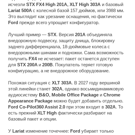
исчезли
STX FX4 High 201A, XLT High 303A
и базовый
Lariat 500A
с колесной базой 157 дюймов, или 3988 мм.
Это выглядит как урезание оснащения, но фактически
Ford
прежде всего упрощает конфигуратор.
Лучший пример —
STX
. Версия
201A
объединяла
внедорожную подвеску, защиту днища, блокировку
заднего дифференциала, 18-дюймовые колеса с
внедорожными шинами и подножки. Сама возможность
получить
FX4
не исчезает: пакет останется доступен
для
STX 200A
и
200B
. Покупатель теряет готовую
конфигурацию, а не внедорожное оборудование.
Похожая ситуация с
XLT 303A
. В 2027 году вершиной
этой линейки станет
302A
, однако восьмидинамиковую
аудиосистему
B&O, Mobile Office Package
и
Chrome
Appearance Package
можно будет добавить отдельно.
Ford Co-Pilot360 Assist 2.0
при этом входит в
302A
. То
есть прежний
XLT High
фактически разбирают на
базовый пакет и опции.
У
Lariat
изменение точечнее:
Ford
убирает только