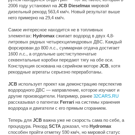
2006 году установил на
JCB Dieselmax
мировой
дизельный рекорд 563,4 км/ч. Новый результат выше
него примерно на 29,4 км/ч.
Самое интересное находится не в топливных
элементах:
Hydromax
сжигает водород в двух 4,8-
литровых рядных четырехцилиндровых ДВС. Каждый
форсирован до 800 л.с., суммарная отдача достигает
1600 л.с., а отдельные шестиступенчатые
секвентальные коробки передают тягу на обе оси.
Конструкция основана на серийном моторе
JCB
, хотя
рекордные агрегаты серьезно переработаны.
JCB
использует проект как демонстрацию перспектив
водородного ДВС — направление, которое изучают и
другие производители. Например, ранее
32CARS.RU
рассказывал о патентах
Ferrari
на системы хранения
водорода и двигатели с его прямым сгоранием.
Теперь для
JCB
важна уже не скорость сама по себе, а
процедура. Рекорд
SCTA
доказал, что
Hydromax
способен пройти отметку 590 км/ч, но мировой статус