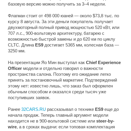
базовую версию можно получить за 3–4 недели.
Флагман стоит от 498 000 юаней — около $73,8 тыс. по
курсу 8 августа. За эти деньги покупатель получает
двухмоторный полный привод мощностью 520 кВт, или
707 л.с., 900-вольтовую архитектуру, батарею с
возможностью быстрой замены и до 620 км по циклу
CLTC. Длина
ES9
достигает 5365 мм, колесная база —
3250 мм.
На презентации Яо Мин выступал как
Chief Experience
Officer
модели и отдельно говорил о важности
пространства салона. Поэтому его ожидание легко
принять за постановочный маркетинг. Подтверждений
этому нет: известно лишь, что заказ был оформлен
обычным способом и оказался среди тысяч уже
поступивших заявок.
Ранее
32CARS.RU
рассказывал о технике
ES9
еще до
начала продаж. Теперь главный аргумент модели
находится не в 900-вольтовой системе или
steer-by-
wire
, а в сроках выдачи: если топовая комплектация