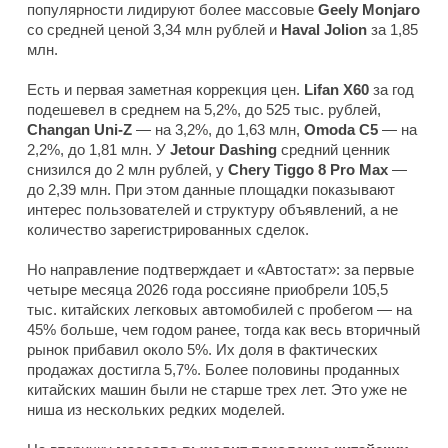
популярности лидируют более массовые
Geely Monjaro
со средней ценой 3,34 млн рублей и
Haval Jolion
за 1,85
млн.
Есть и первая заметная коррекция цен.
Lifan X60
за год
подешевел в среднем на 5,2%, до 525 тыс. рублей,
Changan Uni-Z
— на 3,2%, до 1,63 млн,
Omoda C5
— на
2,2%, до 1,81 млн. У
Jetour Dashing
средний ценник
снизился до 2 млн рублей, у
Chery Tiggo 8 Pro Max
—
до 2,39 млн. При этом данные площадки показывают
интерес пользователей и структуру объявлений, а не
количество зарегистрированных сделок.
Но направление подтверждает и «Автостат»: за первые
четыре месяца 2026 года россияне приобрели 105,5
тыс. китайских легковых автомобилей с пробегом — на
45% больше, чем годом ранее, тогда как весь вторичный
рынок прибавил около 5%. Их доля в фактических
продажах достигла 5,7%. Более половины проданных
китайских машин были не старше трех лет. Это уже не
ниша из нескольких редких моделей.