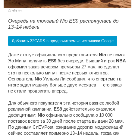
nio.cn
Очередь на топовый Nio ES9 растянулась до
13–14 недель
Добавить 32CARS в предпочитаемые источники Google
Даже статус официального представителя
Nio
не помог
Яо Мину получить
ES9
без очереди. Бывший игрок
NBA
оформил заказ вечером премьеры 27 мая, но сделал
это на несколько минут позже первых клиентов.
Основатель
Nio
Уильям Ли сообщил, что спортсмен в
итоге ждал машину больше двух месяцев — его заказ
не стали продвигать вперед.
Для обычного покупателя эта история важнее любой
рекламной кампании.
ES9
действительно оказался
дефицитным:
Nio
официально сообщила о 10 000
поставок всего за 30 дней после старта выдачи 28 мая.
По данным
CnEVPost
, ожидание дорогих модификаций
сейчас составляет примерно 13–14 недель, тогда как