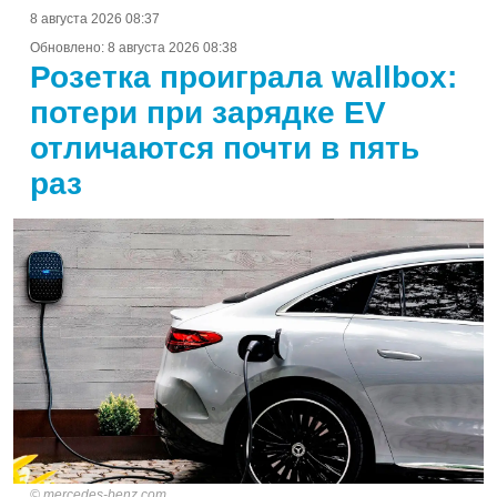
8 августа 2026 08:37
Обновлено:
8 августа 2026 08:38
Розетка проиграла wallbox:
потери при зарядке EV
отличаются почти в пять
раз
mercedes-benz.com