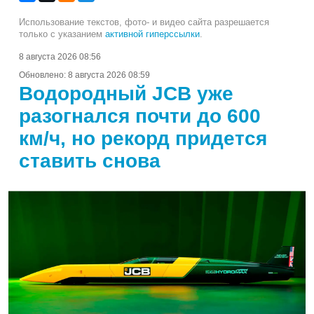
Использование текстов, фото- и видео сайта разрешается
только с указанием
активной гиперссылки
.
8 августа 2026 08:56
Обновлено:
8 августа 2026 08:59
Водородный JCB уже
разогнался почти до 600
км/ч, но рекорд придется
ставить снова