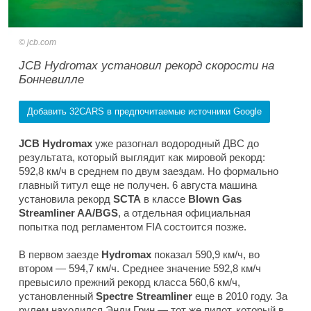
jcb.com
JCB Hydromax установил рекорд скорости на
Бонневилле
Добавить 32CARS в предпочитаемые источники Google
JCB Hydromax
уже разогнал водородный ДВС до
результата, который выглядит как мировой рекорд:
592,8 км/ч в среднем по двум заездам. Но формально
главный титул еще не получен. 6 августа машина
установила рекорд
SCTA
в классе
Blown Gas
Streamliner AA/BGS
, а отдельная официальная
попытка под регламентом FIA состоится позже.
В первом заезде
Hydromax
показал 590,9 км/ч, во
втором — 594,7 км/ч. Среднее значение 592,8 км/ч
превысило прежний рекорд класса 560,6 км/ч,
установленный
Spectre Streamliner
еще в 2010 году. За
рулем находился Энди Грин — тот же пилот, который в