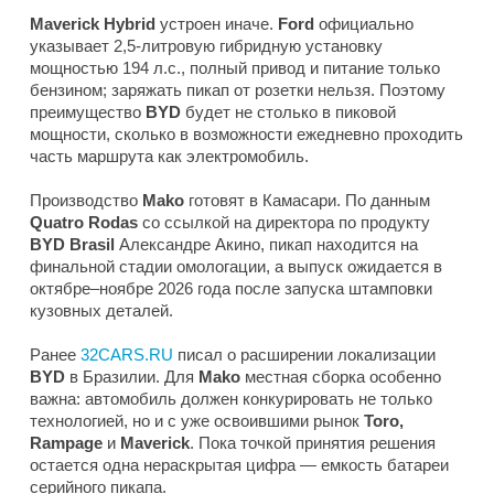
Maverick Hybrid
устроен иначе.
Ford
официально
указывает 2,5-литровую гибридную установку
мощностью 194 л.с., полный привод и питание только
бензином; заряжать пикап от розетки нельзя. Поэтому
преимущество
BYD
будет не столько в пиковой
мощности, сколько в возможности ежедневно проходить
часть маршрута как электромобиль.
Производство
Mako
готовят в Камасари. По данным
Quatro Rodas
со ссылкой на директора по продукту
BYD Brasil
Александре Акино, пикап находится на
финальной стадии омологации, а выпуск ожидается в
октябре–ноябре 2026 года после запуска штамповки
кузовных деталей.
Ранее
32CARS.RU
писал о расширении локализации
BYD
в Бразилии. Для
Mako
местная сборка особенно
важна: автомобиль должен конкурировать не только
технологией, но и с уже освоившими рынок
Toro,
Rampage
и
Maverick
. Пока точкой принятия решения
остается одна нераскрытая цифра — емкость батареи
серийного пикапа.