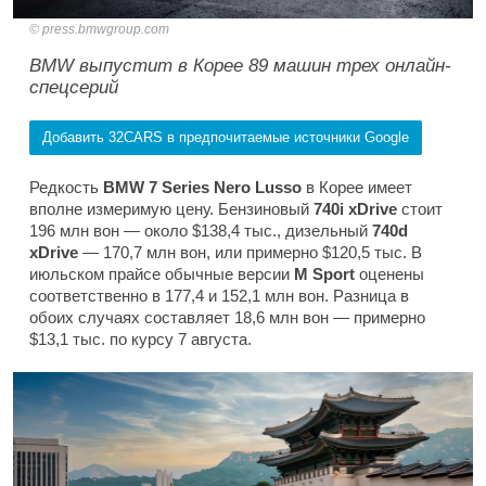
press.bmwgroup.com
BMW выпустит в Корее 89 машин трех онлайн-
спецсерий
Добавить 32CARS в предпочитаемые источники Google
Редкость
BMW 7 Series Nero Lusso
в Корее имеет
вполне измеримую цену. Бензиновый
740i xDrive
стоит
196 млн вон — около $138,4 тыс., дизельный
740d
xDrive
— 170,7 млн вон, или примерно $120,5 тыс. В
июльском прайсе обычные версии
M Sport
оценены
соответственно в 177,4 и 152,1 млн вон. Разница в
обоих случаях составляет 18,6 млн вон — примерно
$13,1 тыс. по курсу 7 августа.