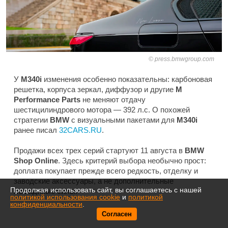
press.bmwgroup.com
У
M340i
изменения особенно показательны: карбоновая
решетка, корпуса зеркал, диффузор и другие
M
Performance Parts
не меняют отдачу
шестицилиндрового мотора — 392 л.с. О похожей
стратегии
BMW
с визуальными пакетами для
M340i
ранее писал
32CARS.RU
.
Продажи всех трех серий стартуют 11 августа в
BMW
Shop Online
. Здесь критерий выбора необычно прост:
доплата покупает прежде всего редкость, отделку и
заводские аксессуары, а не дополнительные
Продолжая использовать сайт, вы соглашаетесь с нашей
лошадиные силы.
политикой использования cookie
и
политикой
конфиденциальности
.
Согласен