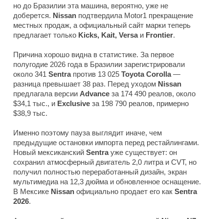
но до Бразилии эта машина, вероятно, уже не
доберется.
Nissan
подтвердила
Motor1
прекращение
местных продаж, а официальный сайт марки теперь
предлагает только
Kicks, Kait, Versa
и
Frontier
.
Причина хорошо видна в статистике. За первое
полугодие 2026 года в Бразилии зарегистрировали
около 341
Sentra
против 13 025
Toyota Corolla
—
разница превышает 38 раз. Перед уходом
Nissan
предлагала версии
Advance
за 174 490 реалов, около
$34,1 тыс., и
Exclusive
за 198 790 реалов, примерно
$38,9 тыс.
Именно поэтому пауза выглядит иначе, чем
предыдущие остановки импорта перед рестайлингами.
Новый мексиканский
Sentra
уже существует: он
сохранил атмосферный двигатель 2,0 литра и CVT, но
получил полностью переработанный дизайн, экран
мультимедиа на 12,3 дюйма и обновленное оснащение.
В Мексике
Nissan
официально продает его как
Sentra
2026
.