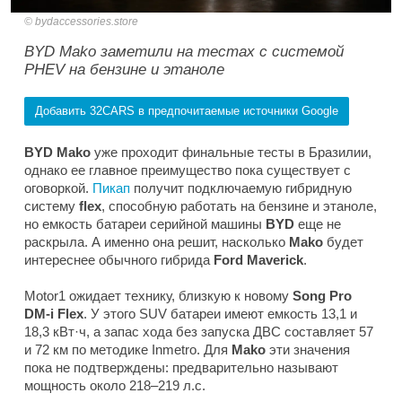
bydaccessories.store
BYD Mako заметили на тестах с системой
PHEV на бензине и этаноле
Добавить 32CARS в предпочитаемые источники Google
BYD Mako
уже проходит финальные тесты в Бразилии,
однако ее главное преимущество пока существует с
оговоркой.
Пикап
получит подключаемую гибридную
систему
flex
, способную работать на бензине и этаноле,
но емкость батареи серийной машины
BYD
еще не
раскрыла. А именно она решит, насколько
Mako
будет
интереснее обычного гибрида
Ford Maverick
.
Motor1
ожидает технику, близкую к новому
Song Pro
DM-i Flex
. У этого SUV батареи имеют емкость 13,1 и
18,3 кВт·ч, а запас хода без запуска ДВС составляет 57
и 72 км по методике Inmetro. Для
Mako
эти значения
пока не подтверждены: предварительно называют
мощность около 218–219 л.с.