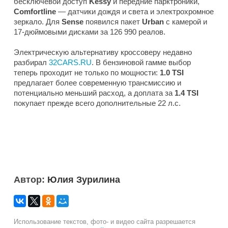
бесключевой доступ
Kessy
и передние парктроники,
Comfortline
— датчики дождя и света и электрохромное
зеркало. Для
Sense
появился пакет
Urban
с камерой и
17-дюймовыми дисками за 126 990 реалов.
Электрическую альтернативу кроссоверу недавно
разбирал
32CARS.RU
. В бензиновой гамме выбор
теперь проходит не только по мощности:
1.0 TSI
предлагает более современную трансмиссию и
потенциально меньший расход, а доплата за
1.4 TSI
покупает прежде всего дополнительные 22 л.с.
Автор:
Юлия Зурилина
Использование текстов, фото- и видео сайта разрешается