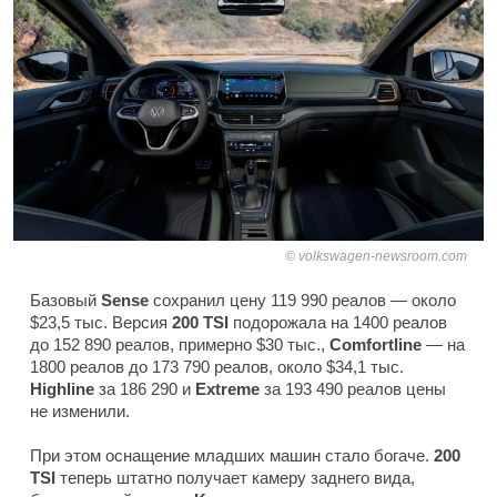
volkswagen-newsroom.com
Базовый
Sense
сохранил цену 119 990 реалов — около
$23,5 тыс. Версия
200 TSI
подорожала на 1400 реалов
до 152 890 реалов, примерно $30 тыс.,
Comfortline
— на
1800 реалов до 173 790 реалов, около $34,1 тыс.
Highline
за 186 290 и
Extreme
за 193 490 реалов цены
не изменили.
При этом оснащение младших машин стало богаче.
200
TSI
теперь штатно получает камеру заднего вида,