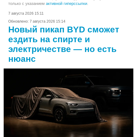
только с указанием
активной гиперссылки
.
7 августа 2026 15:11
Обновлено:
7 августа 2026 15:14
Новый пикап BYD сможет
ездить на спирте и
электричестве — но есть
нюанс