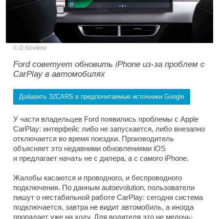
D.Novikov
Ford советует обновить iPhone из-за проблем с
CarPlay в автомобилях
Добавить 32CARS в предпочитаемые источники Google
У части владельцев Ford появились проблемы с Apple
CarPlay: интерфейс либо не запускается, либо внезапно
отключается во время поездки. Производитель
объясняет это недавними обновлениями iOS
и предлагает начать не с дилера, а с самого iPhone.
Жалобы касаются и проводного, и беспроводного
подключения. По данным autoevolution, пользователи
пишут о нестабильной работе CarPlay: сегодня система
подключается, завтра не видит автомобиль, а иногда
пропадает уже на ходу. Для водителя это не мелочь: