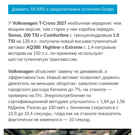
Добавить 32CARS в предпочитаемые источники Google
У
Volkswagen T-Cross 2027
необычная иерархия: чем
мощнее версия, тем старее у нее коробка передач.
Sense, 200 TSI
и
Comfortline
с трехцилиндровым
1.0
TSI
на 128 л.с. получили новый восьмиступенчатый
автомат
AQ300
.
Highline
и
Extreme
с 1,4-литровым
мотором на 150 л.с. по-прежнему используют
шестиступенчатую трансмиссию.
Volkswagen
объясняет замену не динамикой, а
эффективностью. Новый автомат позволяет держать
двигатель на меньших оборотах: заявлено снижение
городского расхода бензина до 7%, на этаноле —
примерно на 5%. Энергопотребление по
сертификационной методике улучшилось с 1,64 до 1,56
МДж/км. Разгон до 100 км/ч с бензином сократился с
10,9 до 10,4 секунды, тогда как на этаноле показатель
фактически не изменился — 10 секунд.