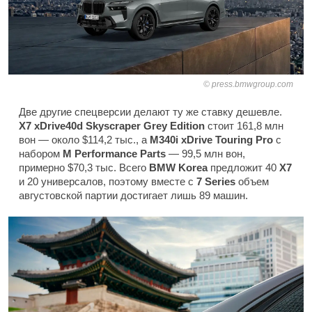
press.bmwgroup.com
Две другие спецверсии делают ту же ставку дешевле.
X7 xDrive40d Skyscraper Grey Edition
стоит 161,8 млн
вон — около $114,2 тыс., а
M340i xDrive Touring Pro
с
набором
M Performance Parts
— 99,5 млн вон,
примерно $70,3 тыс. Всего
BMW Korea
предложит 40
X7
и 20 универсалов, поэтому вместе с
7 Series
объем
августовской партии достигает лишь 89 машин.