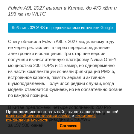
Fulwin A9L 2027 вышел в Китае: до 470 кВт и
193 км по WLTC
Добавить 32CARS в предпочитаемые источники Google
Chery обновила Fulwin A9L к 2027 модельному году
не через рестайлинг, а через перераспределение
электроники и оснащения. Три старшие версии
получили вычислительную платформу Nvidia Orin-Y
мощностью 200 TOPS и 11 камер, но одновременно
из части комплектаций исчезли фильтрация PM2.5,
встроенное караоке, память зеркал и активное
шумоподавление. Получился редкий случай, когда
модель становится «умнее», но не обязательно богаче
по каждой позиции.
В Китае предложены четыре исполнения: 260 Pro
Продолжая использовать сайт, вы соглашаетесь с нашей
за 139 900 юаней, 260 Max за 156 900, 260 Ultra
политикой использования cookie
и
политикой
за 174 900 и полноприводный Ultra AWD
конфиденциальности
.
за 197 900 юаней.
Согласен