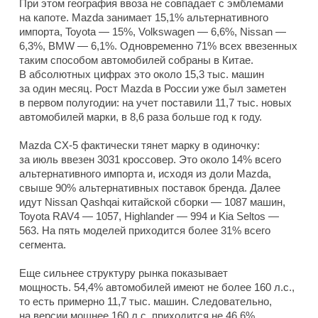
При этом география ввоза не совпадает с эмблемами
на капоте. Mazda занимает 15,1% альтернативного
импорта, Toyota — 15%, Volkswagen — 6,6%, Nissan —
6,3%, BMW — 6,1%. Одновременно 71% всех ввезенных
таким способом автомобилей собраны в Китае.
В абсолютных цифрах это около 15,3 тыс. машин
за один месяц. Рост Mazda в России уже был заметен
в первом полугодии: на учет поставили 11,7 тыс. новых
автомобилей марки, в 8,6 раза больше год к году.
Mazda CX-5 фактически тянет марку в одиночку:
за июль ввезен 3031 кроссовер. Это около 14% всего
альтернативного импорта и, исходя из доли Mazda,
свыше 90% альтернативных поставок бренда. Далее
идут Nissan Qashqai китайской сборки — 1087 машин,
Toyota RAV4 — 1057, Highlander — 994 и Kia Seltos —
563. На пять моделей приходится более 31% всего
сегмента.
Еще сильнее структуру рынка показывает
мощность. 54,4% автомобилей имеют не более 160 л.с.,
то есть примерно 11,7 тыс. машин. Следовательно,
на версии мощнее 160 л.с. приходится не 46,6%,