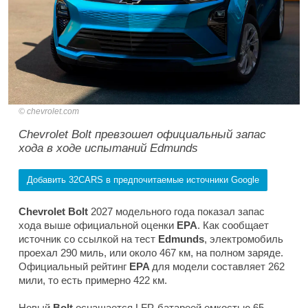
chevrolet.com
Chevrolet Bolt превзошел официальный запас
хода в ходе испытаний Edmunds
Добавить 32CARS в предпочитаемые источники Google
Chevrolet Bolt
2027 модельного года показал запас
хода выше официальной оценки
EPA
. Как сообщает
источник со ссылкой на тест
Edmunds
, электромобиль
проехал 290 миль, или около 467 км, на полном заряде.
Официальный рейтинг
EPA
для модели составляет 262
мили, то есть примерно 422 км.
Новый
Bolt
оснащается LFP-батареей емкостью 65