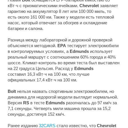
кВт·ч с призматическими ячейками.
Chevrolet
заявляет
гарантию на аккумулятор 8 лет или 100 000 миль, то
есть около 161 000 км. Также у модели есть тепловой
насос, который отвечает за обогрев и охлаждение
батареи и салона.
Разница между лабораторной и дорожной проверкой
объясняется методикой.
EPA
тестирует электромобили
в контролируемых условиях, а
Edmunds
использует
реальный маршрут с соотношением 60% города и 40%
шоссе. Климат-контроль во время теста был выставлен
на 22 градуса Цельсия. Расход у
Edmunds
составил 16,3 кВт·ч на 100 км, что лучше
официальных 17,4 кВт·ч на 100 км.
Bolt
нельзя назвать спортивным электромобилем, но
динамика для недорогой модели выглядит нормальной.
Версия
RS
в тесте
Edmunds
разогналась до 97 км/ч за
7,1 секунды. Четверть мили машина прошла за 15,2
секунды, достигнув 152 км/ч.
Ранее изданию
32CARS
стало известно, что
Chevrolet