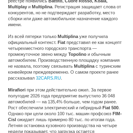
реестре появились
Battito, Cuore Rosso, Koala,
Multiplay
и
Multiplina
. Регистрация защищает слова от
конкурентов, но не подтверждает разработку, место
сборки или даже автомобильное назначение каждого
имени.
Из всей пятерки только
Multiplina
уже получила
официальный контекст.
Fiat
представил ее как концепт
четырехместного городского транспорта —
промежуточное звено между
Topolino
и обычным
автомобилем. Производственную площадку компания
не назвала, поэтому связывать
Multiplina
с туринским
конвейером преждевременно. О самом проекте ранее
рассказывал
32CARS.RU
.
Mirafiori
при этом действительно ожил. За первое
полугодие 2026 года предприятие выпустило 36 048
автомобилей — на 135,4% больше, чем годом ранее.
Рост обеспечили электрический и гибридный
Fiat 500
.
Однако при цели около 100 тыс. машин профсоюз
FIM-
Cisl
ожидает лишь примерно 80 тыс. по итогам года.
Летняя остановка кузовного производства на четыре
недели показывает, что загрузка остается