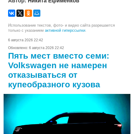
Автор:
Никита Ефименков
Использование текстов, фото- и видео сайта разрешается
только с указанием
активной гиперссылки
.
6 августа 2026 22:42
Обновлено:
6 августа 2026 22:42
Пять мест вместо семи:
Volkswagen не намерен
отказываться от
купеобразного кузова