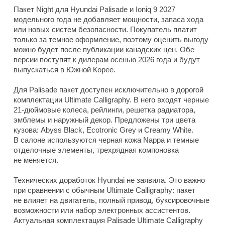
Пакет Night для Hyundai Palisade и Ioniq 9 2027
модельного года не добавляет мощности, запаса хода
или новых систем безопасности. Покупатель платит
только за темное оформление, поэтому оценить выгоду
можно будет после публикации канадских цен. Обе
версии поступят к дилерам осенью 2026 года и будут
выпускаться в Южной Корее.
Для Palisade пакет доступен исключительно в дорогой
комплектации Ultimate Calligraphy. В него входят черные
21-дюймовые колеса, рейлинги, решетка радиатора,
эмблемы и наружный декор. Предложены три цвета
кузова: Abyss Black, Ecotronic Grey и Creamy White.
В салоне используются черная кожа Nappa и темные
отделочные элементы, трехрядная компоновка
не меняется.
Технических доработок Hyundai не заявила. Это важно
при сравнении с обычным Ultimate Calligraphy: пакет
не влияет на двигатель, полный привод, буксировочные
возможности или набор электронных ассистентов.
Актуальная комплектация Palisade Ultimate Calligraphy