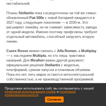
нестабильной.
Планы
Stellantis
пока сосредоточены на той же семье:
обновленный
Fiat 500e
с новой батареей ожидается в
2027 году, следующее поколение — в 2030-м. Это
расширяет линейку, но не снижает зависимость завода
от одной модели. Именно поэтому профсоюзы требуют
отдельный автомобиль, способный загрузить вторую
линию.
Cuore Rosso
можно связать с
Alfa Romeo
, а
Multiplay
— с наследием
Multipla
, но это лишь трактовка
названий. Для
Mirafiori
важен другой документ:
официальное решение
Stellantis
с моделью,
платформой, сроком запуска и плановым объемом.
Пока его нет, пять марок остаются интеллектуальной
собственностью, а не производственной программой.
Продолжая использовать сайт, вы соглашаетесь с нашей
политикой использования cookie
и
политикой
конфиденциальности
.
Согласен