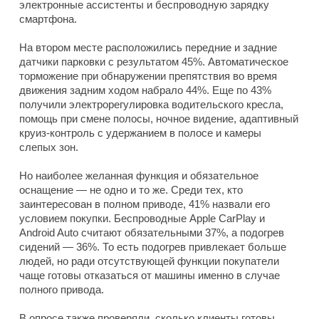
электронные ассистенты и беспроводную зарядку
смартфона.
На втором месте расположились передние и задние
датчики парковки с результатом 45%. Автоматическое
торможение при обнаружении препятствия во время
движения задним ходом набрало 44%. Еще по 43%
получили электрорегулировка водительского кресла,
помощь при смене полосы, ночное видение, адаптивный
круиз-контроль с удержанием в полосе и камеры
слепых зон.
Но наиболее желанная функция и обязательное
оснащение — не одно и то же. Среди тех, кто
заинтересован в полном приводе, 41% назвали его
условием покупки. Беспроводные Apple CarPlay и
Android Auto считают обязательными 37%, а подогрев
сидений — 36%. То есть подогрев привлекает больше
людей, но ради отсутствующей функции покупатели
чаще готовы отказаться от машины именно в случае
полного привода.
В опросе также проверяли, сколько клиенты готовы