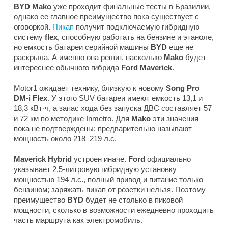
BYD Mako
уже проходит финальные тесты в Бразилии,
однако ее главное преимущество пока существует с
оговоркой.
Пикап
получит подключаемую гибридную
систему
flex
, способную работать на бензине и этаноле,
но емкость батареи серийной машины
BYD
еще не
раскрыла. А именно она решит, насколько
Mako
будет
интереснее обычного гибрида
Ford Maverick
.
Motor1
ожидает технику, близкую к новому
Song Pro
DM-i Flex
. У этого SUV батареи имеют емкость 13,1 и
18,3 кВт·ч, а запас хода без запуска ДВС составляет 57
и 72 км по методике Inmetro. Для
Mako
эти значения
пока не подтверждены: предварительно называют
мощность около 218–219 л.с.
Maverick Hybrid
устроен иначе.
Ford
официально
указывает 2,5-литровую гибридную установку
мощностью 194 л.с., полный привод и питание только
бензином; заряжать пикап от розетки нельзя. Поэтому
преимущество
BYD
будет не столько в пиковой
мощности, сколько в возможности ежедневно проходить
часть маршрута как электромобиль.