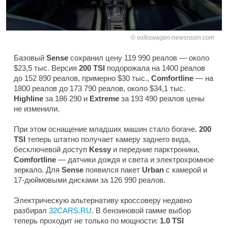
volkswagen-newsroom.com
Базовый
Sense
сохранил цену 119 990 реалов — около
$23,5 тыс. Версия
200 TSI
подорожала на 1400 реалов
до 152 890 реалов, примерно $30 тыс.,
Comfortline
— на
1800 реалов до 173 790 реалов, около $34,1 тыс.
Highline
за 186 290 и
Extreme
за 193 490 реалов цены
не изменили.
При этом оснащение младших машин стало богаче.
200
TSI
теперь штатно получает камеру заднего вида,
бесключевой доступ
Kessy
и передние парктроники,
Comfortline
— датчики дождя и света и электрохромное
зеркало. Для
Sense
появился пакет
Urban
с камерой и
17-дюймовыми дисками за 126 990 реалов.
Электрическую альтернативу кроссоверу недавно
разбирал
32CARS.RU
. В бензиновой гамме выбор
теперь проходит не только по мощности:
1.0 TSI