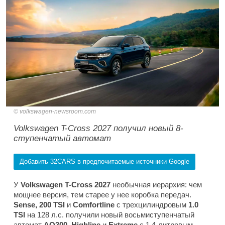
volkswagen-newsroom.com
Volkswagen T-Cross 2027 получил новый 8-
ступенчатый автомат
Добавить 32CARS в предпочитаемые источники Google
У
Volkswagen T-Cross 2027
необычная иерархия: чем
мощнее версия, тем старее у нее коробка передач.
Sense, 200 TSI
и
Comfortline
с трехцилиндровым
1.0
TSI
на 128 л.с. получили новый восьмиступенчатый
автомат
AQ300
.
Highline
и
Extreme
с 1,4-литровым