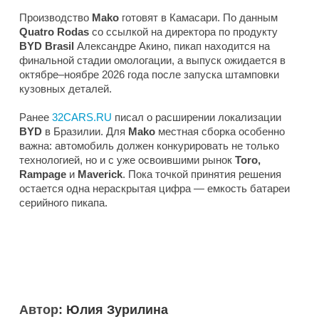
Производство
Mako
готовят в Камасари. По данным
Quatro Rodas
со ссылкой на директора по продукту
BYD Brasil
Александре Акино, пикап находится на
финальной стадии омологации, а выпуск ожидается в
октябре–ноябре 2026 года после запуска штамповки
кузовных деталей.
Ранее
32CARS.RU
писал о расширении локализации
BYD
в Бразилии. Для
Mako
местная сборка особенно
важна: автомобиль должен конкурировать не только
технологией, но и с уже освоившими рынок
Toro,
Rampage
и
Maverick
. Пока точкой принятия решения
остается одна нераскрытая цифра — емкость батареи
серийного пикапа.
Автор:
Юлия Зурилина