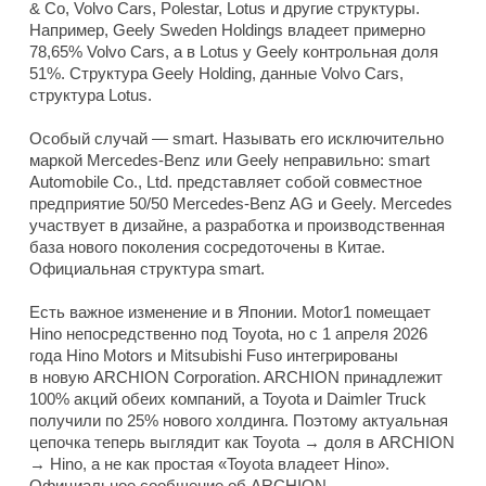
& Co, Volvo Cars, Polestar, Lotus и другие структуры.
Например, Geely Sweden Holdings владеет примерно
78,65% Volvo Cars, а в Lotus у Geely контрольная доля
51%. Структура Geely Holding, данные Volvo Cars,
структура Lotus.
Особый случай — smart. Называть его исключительно
маркой Mercedes-Benz или Geely неправильно: smart
Automobile Co., Ltd. представляет собой совместное
предприятие 50/50 Mercedes-Benz AG и Geely. Mercedes
участвует в дизайне, а разработка и производственная
база нового поколения сосредоточены в Китае.
Официальная структура smart.
Есть важное изменение и в Японии. Motor1 помещает
Hino непосредственно под Toyota, но с 1 апреля 2026
года Hino Motors и Mitsubishi Fuso интегрированы
в новую ARCHION Corporation. ARCHION принадлежит
100% акций обеих компаний, а Toyota и Daimler Truck
получили по 25% нового холдинга. Поэтому актуальная
цепочка теперь выглядит как Toyota → доля в ARCHION
→ Hino, а не как простая «Toyota владеет Hino».
Официальное сообщение об ARCHION.