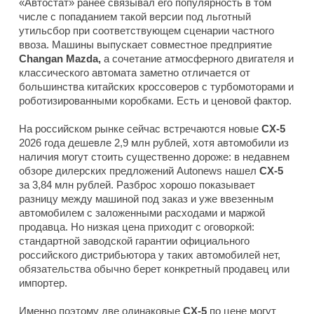
«Автостат» ранее связывал его популярность в том
числе с попаданием такой версии под льготный
утильсбор при соответствующем сценарии частного
ввоза. Машины выпускает совместное предприятие
Changan Mazda,
а сочетание атмосферного двигателя и
классического автомата заметно отличается от
большинства китайских кроссоверов с турбомоторами и
роботизированными коробками. Есть и ценовой фактор.
На российском рынке сейчас встречаются новые
CX-5
2026 года дешевле 2,9 млн рублей, хотя автомобили из
наличия могут стоить существенно дороже: в недавнем
обзоре дилерских предложений Autonews нашел
CX-5
за 3,84 млн рублей. Разброс хорошо показывает
разницу между машиной под заказ и уже ввезенным
автомобилем с заложенными расходами и маржой
продавца. Но низкая цена приходит с оговоркой:
стандартной заводской гарантии официального
российского дистрибьютора у таких автомобилей нет,
обязательства обычно берет конкретный продавец или
импортер.
Именно поэтому две одинаковые
CX-5
по цене могут