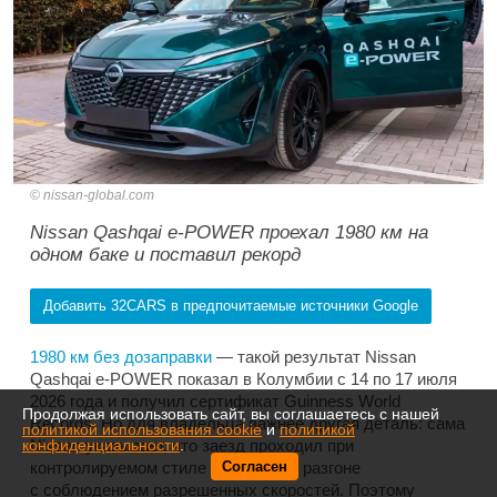
nissan-global.com
Nissan Qashqai e-POWER проехал 1980 км на
одном баке и поставил рекорд
Добавить 32CARS в предпочитаемые источники Google
1980 км без дозаправки
— такой результат Nissan
Qashqai e-POWER показал в Колумбии с 14 по 17 июля
2026 года и получил сертификат Guinness World
Продолжая использовать сайт, вы соглашаетесь с нашей
Records. Но для владельца важнее другая деталь: сама
политикой использования cookie
и
политикой
Nissan указывает, что заезд проходил при
конфиденциальности
.
контролируемом стиле вождения и разгоне
Согласен
с соблюдением разрешенных скоростей. Поэтому