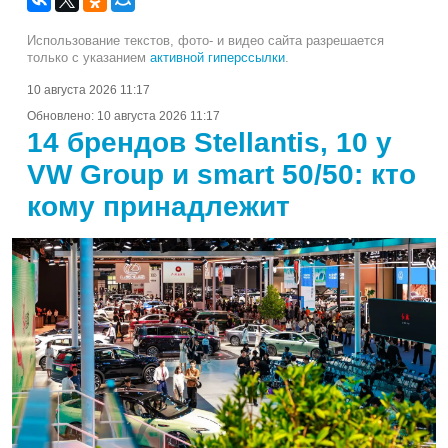
Использование текстов, фото- и видео сайта разрешается
только с указанием
активной гиперссылки
.
10 августа 2026 11:17
Обновлено:
10 августа 2026 11:17
14 брендов Stellantis, 10 у
VW Group и smart 50/50: кто
кому принадлежит