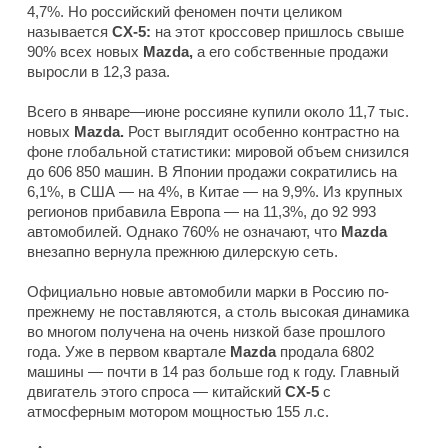
4,7%. Но российский феномен почти целиком
называется
CX-5:
на этот кроссовер пришлось свыше
90% всех новых
Mazda,
а его собственные продажи
выросли в 12,3 раза.
Всего в январе—июне россияне купили около 11,7 тыс.
новых
Mazda.
Рост выглядит особенно контрастно на
фоне глобальной статистики: мировой объем снизился
до 606 850 машин. В Японии продажи сократились на
6,1%, в США — на 4%, в Китае — на 9,9%. Из крупных
регионов прибавила Европа — на 11,3%, до 92 993
автомобилей. Однако 760% не означают, что
Mazda
внезапно вернула прежнюю дилерскую сеть.
Официально новые автомобили марки в Россию по-
прежнему не поставляются, а столь высокая динамика
во многом получена на очень низкой базе прошлого
года. Уже в первом квартале
Mazda
продала 6802
машины — почти в 14 раз больше год к году. Главный
двигатель этого спроса — китайский
CX-5
с
атмосферным мотором мощностью 155 л.с.