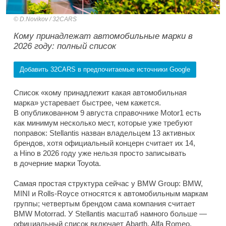
D.Novikov / 32CARS
Кому принадлежат автомобильные марки в
2026 году: полный список
Добавить 32CARS в предпочитаемые источники Google
Список «кому принадлежит какая автомобильная
марка» устаревает быстрее, чем кажется.
В опубликованном 9 августа справочнике Motor1 есть
как минимум несколько мест, которые уже требуют
поправок: Stellantis назван владельцем 13 активных
брендов, хотя официальный концерн считает их 14,
а Hino в 2026 году уже нельзя просто записывать
в дочерние марки Toyota.
Самая простая структура сейчас у BMW Group: BMW,
MINI и Rolls-Royce относятся к автомобильным маркам
группы; четвертым брендом сама компания считает
BMW Motorrad. У Stellantis масштаб намного больше —
официальный список включает Abarth, Alfa Romeo,