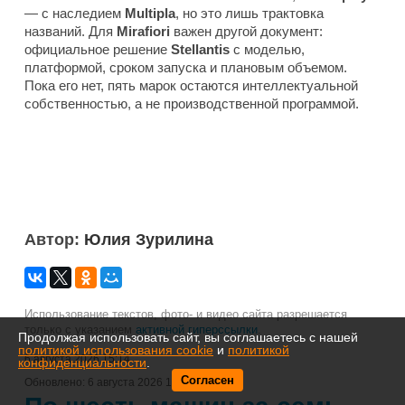
— с наследием
Multipla
, но это лишь трактовка
названий. Для
Mirafiori
важен другой документ:
официальное решение
Stellantis
с моделью,
платформой, сроком запуска и плановым объемом.
Пока его нет, пять марок остаются интеллектуальной
собственностью, а не производственной программой.
Автор:
Юлия Зурилина
Использование текстов, фото- и видео сайта разрешается
только с указанием
активной гиперссылки
.
Продолжая использовать сайт, вы соглашаетесь с нашей
политикой использования cookie
и
политикой
6 августа 2026 15:14
конфиденциальности
.
Согласен
Обновлено:
6 августа 2026 15:14