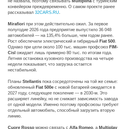
не назвала, поэтому связывать
Multiplina
с туринским
конвейером преждевременно. О самом проекте ранее
рассказывал
32CARS.RU
.
Mirafiori
при этом действительно ожил. За первое
полугодие 2026 года предприятие выпустило 36 048
автомобилей — на 135,4% больше, чем годом ранее.
Рост обеспечили электрический и гибридный
Fiat 500
.
Однако при цели около 100 тыс. машин профсоюз
FIM-
Cisl
ожидает лишь примерно 80 тыс. по итогам года.
Летняя остановка кузовного производства на четыре
недели показывает, что загрузка остается
нестабильной.
Планы
Stellantis
пока сосредоточены на той же семье:
обновленный
Fiat 500e
с новой батареей ожидается в
2027 году, следующее поколение — в 2030-м. Это
расширяет линейку, но не снижает зависимость завода
от одной модели. Именно поэтому профсоюзы требуют
отдельный автомобиль, способный загрузить вторую
линию.
Cuore Rosso
можно связать с
Alfa Romeo
, а
Multiplay