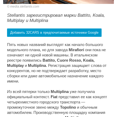
media.stellantis.com
Stellantis зарегистрировал марки Battito, Koala,
Multiplay и Multiplina
Добавить 32CARS в предпочитаемые источники Google
Пять новых названий выглядят как начало большого
модельного плана, но для завода
Mirafiori
они пока не
означают ни одной новой машины. В итальянском
реестре появились
Battito, Cuore Rosso, Koala,
Multiplay
и
Multiplina
. Регистрация защищает слова от
конкурентов, но не подтверждает разработку, место
сборки или даже автомобильное назначение каждого
имени.
Из всей пятерки только
Multiplina
уже получила
официальный контекст.
Fiat
представил ее как концепт
четырехместного городского транспорта —
промежуточное звено между
Topolino
и обычным
автомобилем. Производственную площадку компания