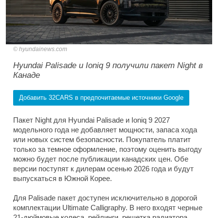
hyundainews.com
Hyundai Palisade и Ioniq 9 получили пакет Night в
Канаде
Добавить 32CARS в предпочитаемые источники Google
Пакет Night для Hyundai Palisade и Ioniq 9 2027
модельного года не добавляет мощности, запаса хода
или новых систем безопасности. Покупатель платит
только за темное оформление, поэтому оценить выгоду
можно будет после публикации канадских цен. Обе
версии поступят к дилерам осенью 2026 года и будут
выпускаться в Южной Корее.
Для Palisade пакет доступен исключительно в дорогой
комплектации Ultimate Calligraphy. В него входят черные
21-дюймовые колеса, рейлинги, решетка радиатора,