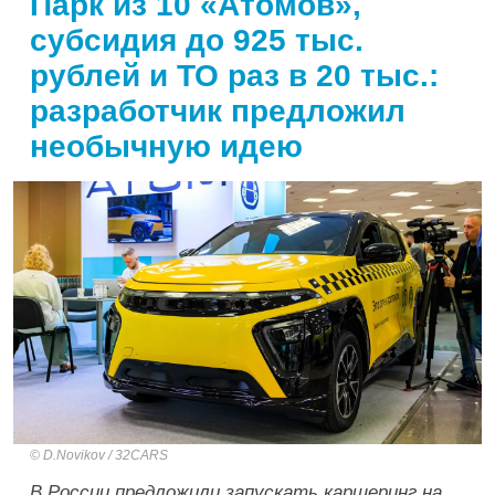
Парк из 10 «Атомов»,
субсидия до 925 тыс.
рублей и ТО раз в 20 тыс.:
разработчик предложил
необычную идею
D.Novikov / 32CARS
В России предложили запускать каршеринг на