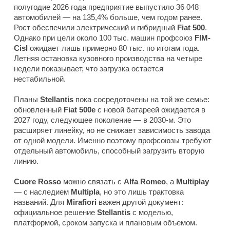
полугодие 2026 года предприятие выпустило 36 048
автомобилей — на 135,4% больше, чем годом ранее.
Рост обеспечили электрический и гибридный
Fiat 500
.
Однако при цели около 100 тыс. машин профсоюз
FIM-
Cisl
ожидает лишь примерно 80 тыс. по итогам года.
Летняя остановка кузовного производства на четыре
недели показывает, что загрузка остается
нестабильной.
Планы
Stellantis
пока сосредоточены на той же семье:
обновленный
Fiat 500e
с новой батареей ожидается в
2027 году, следующее поколение — в 2030-м. Это
расширяет линейку, но не снижает зависимость завода
от одной модели. Именно поэтому профсоюзы требуют
отдельный автомобиль, способный загрузить вторую
линию.
Cuore Rosso
можно связать с
Alfa Romeo
, а
Multiplay
— с наследием
Multipla
, но это лишь трактовка
названий. Для
Mirafiori
важен другой документ:
официальное решение
Stellantis
с моделью,
платформой, сроком запуска и плановым объемом.