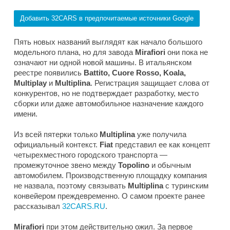
Добавить 32CARS в предпочитаемые источники Google
Пять новых названий выглядят как начало большого
модельного плана, но для завода
Mirafiori
они пока не
означают ни одной новой машины. В итальянском
реестре появились
Battito, Cuore Rosso, Koala,
Multiplay
и
Multiplina
. Регистрация защищает слова от
конкурентов, но не подтверждает разработку, место
сборки или даже автомобильное назначение каждого
имени.
Из всей пятерки только
Multiplina
уже получила
официальный контекст.
Fiat
представил ее как концепт
четырехместного городского транспорта —
промежуточное звено между
Topolino
и обычным
автомобилем. Производственную площадку компания
не назвала, поэтому связывать
Multiplina
с туринским
конвейером преждевременно. О самом проекте ранее
рассказывал
32CARS.RU
.
Mirafiori
при этом действительно ожил. За первое