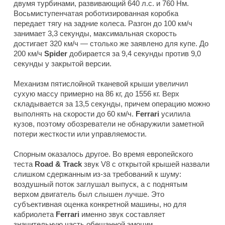
двумя турбинами, развивающий 640 л.с. и 760 Нм.
Восьмиступенчатая роботизированная коробка
передает тягу на задние колеса. Разгон до 100 км/ч
занимает 3,3 секунды, максимальная скорость
достигает 320 км/ч — столько же заявлено для купе. До
200 км/ч
Spider
добирается за 9,4 секунды против 9,0
секунды у закрытой версии.
Механизм пятислойной тканевой крыши увеличил
сухую массу примерно на 86 кг, до 1556 кг. Верх
складывается за 13,5 секунды, причем операцию можно
выполнять на скорости до 60 км/ч.
Ferrari
усилила
кузов, поэтому обозреватели не обнаружили заметной
потери жесткости или управляемости.
Спорным оказалось другое. Во время европейского
теста
Road & Track
звук V8 с открытой крышей назвали
слишком сдержанным из-за требований к шуму:
воздушный поток заглушал выпуск, а с поднятым
верхом двигатель был слышен лучше. Это
субъективная оценка конкретной машины, но для
кабриолета
Ferrari
именно звук составляет
значительную часть обещанной эмоции.