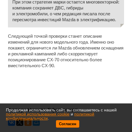
При этом стратегия марки остается многовекторной:
компания сохраняет ДВС, гибриды
и электромобили, о чем редакция писала после
пересмотра инвестиций Mazda в электрификацию.
Следующей точкой проверки станет описание
изменений для нового модельного года. Именно оно
покажет, ограничится ли Mazda обновлением оснащения
и рекламной кампанией либо скорректирует
позиционирование CX-70 относительно более
вместительного CX-90.
Автор:
Никита Ефименков
Продолжая использовать сайт, вы соглашаетесь с нашей
политикой использования cookie
и
политикой
конфиденциальности
.
Согласен