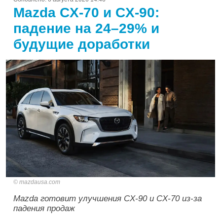
Mazda CX-70 и CX-90:
падение на 24–29% и
будущие доработки
mazdausa.com
Mazda готовит улучшения CX-90 и CX-70 из-за
падения продаж