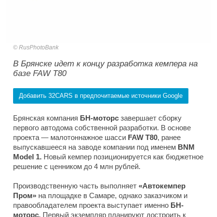
RusPhotoBank
В Брянске идет к концу разработка кемпера на
базе FAW T80
Добавить 32CARS в предпочитаемые источники Google
Брянская компания
БН-моторс
завершает сборку
первого автодома собственной разработки. В основе
проекта — малотоннажное шасси
FAW T80
, ранее
выпускавшееся на заводе компании под именем
BNM
Model 1.
Новый кемпер позиционируется как бюджетное
решение с ценником до 4 млн рублей.
Производственную часть выполняет
«Автокемпер
Пром»
на площадке в Самаре, однако заказчиком и
правообладателем проекта выступает именно
БН-
моторс.
Первый экземпляр планируют достроить к