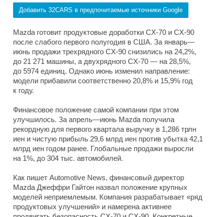
Добавить 32CARS в предпочитаемые источники Google
Mazda готовит продуктовые доработки CX-70 и CX-90
после слабого первого полугодия в США. За январь—
июнь продажи трехрядного CX-90 снизились на 24,2%,
до 21 271 машины, а двухрядного CX-70 — на 28,5%,
до 5974 единиц. Однако июнь изменил направление:
модели прибавили соответственно 20,8% и 15,9% год
к году.
Финансовое положение самой компании при этом
улучшилось. За апрель—июнь Mazda получила
рекордную для первого квартала выручку в 1,286 трлн
иен и чистую прибыль 29,6 млрд иен против убытка 42,1
млрд иен годом ранее. Глобальные продажи выросли
на 1%, до 304 тыс. автомобилей.
Как пишет Automotive News, финансовый директор
Mazda Джеффри Гайтон назвал положение крупных
моделей неприемлемым. Компания разрабатывает «ряд
продуктовых улучшений» и намерена активнее
продвигать безопасность CX-70 и CX-90. Конкретные