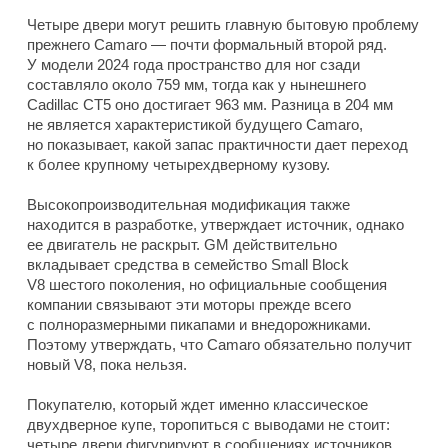
Четыре двери могут решить главную бытовую проблему
прежнего Camaro — почти формальный второй ряд.
У модели 2024 года пространство для ног сзади
составляло около 759 мм, тогда как у нынешнего
Cadillac CT5 оно достигает 963 мм. Разница в 204 мм
не является характеристикой будущего Camaro,
но показывает, какой запас практичности дает переход
к более крупному четырехдверному кузову.
Высокопроизводительная модификация также
находится в разработке, утверждает источник, однако
ее двигатель не раскрыт. GM действительно
вкладывает средства в семейство Small Block
V8 шестого поколения, но официальные сообщения
компании связывают эти моторы прежде всего
с полноразмерными пикапами и внедорожниками.
Поэтому утверждать, что Camaro обязательно получит
новый V8, пока нельзя.
Покупателю, который ждет именно классическое
двухдверное купе, торопиться с выводами не стоит:
четыре двери фигурируют в сообщениях источников,