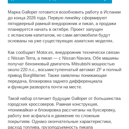
Марка Galloper готовится возобновить работу в Испании
до конца 2026 года. Первую линейку сформируют
пятидверный рамный внедорожник и пикап, а продажи
планируется начать в октябре. Проект запущен
с испанским капиталом, но сами автомобили будут
основаны на уже существующих азиатских моделях.
Как сообщает Motor.es, внедорожник технически связан
с Nissan Terra, а пикап — с Nissan Navara. Обе машины
получат бензиновый двигатель Mitsubishi мощностью
около 220 л.с., восьмиступенчатый автомат ZF и полный
привод BorgWarner. Также заявлены понижающая
передача, блокировка заднего дифференциала
и функция разворота почти на месте.
Такой набор отличает будущие Galloper от большинства
городских кроссоверов. Рамная конструкция,
«понижайка» и блокировка рассчитаны на буксировку,
работу вне асфальта и движение по сложным
покрытиям. Однако окончательные характеристики,
расход топлива, грузоподъемность пикапа