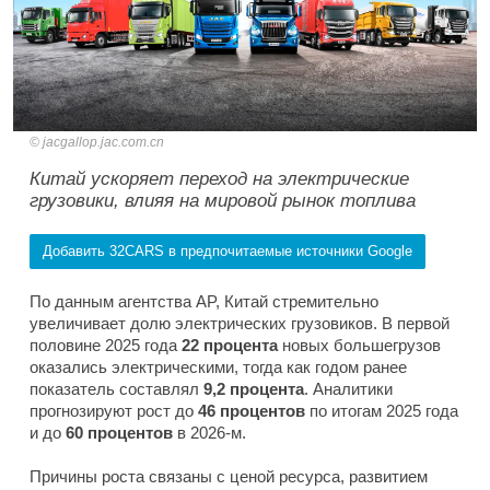
jacgallop.jac.com.cn
Китай ускоряет переход на электрические
грузовики, влияя на мировой рынок топлива
Добавить 32CARS в предпочитаемые источники Google
По данным агентства AP, Китай стремительно
увеличивает долю электрических грузовиков. В первой
половине 2025 года
22 процента
новых большегрузов
оказались электрическими, тогда как годом ранее
показатель составлял
9,2 процента
. Аналитики
прогнозируют рост до
46 процентов
по итогам 2025 года
и до
60 процентов
в 2026-м.
Причины роста связаны с ценой ресурса, развитием