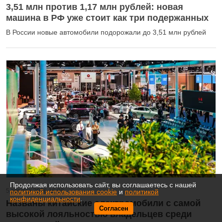
3,51 млн против 1,17 млн рублей: новая
машина в РФ уже стоит как три подержанных
В России новые автомобили подорожали до 3,51 млн рублей
Продолжая использовать сайт, вы соглашаетесь с нашей
5 августа 2026 16:08
политикой использования cookie
и
политикой
конфиденциальности
.
Названы китайские электромобили с самой
Согласен
высокой лояльностью владельцев среди