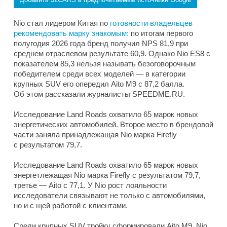
Nio стал лидером Китая по
готовности владельцев
рекомендовать марку знакомым:
по итогам первого
полугодия 2026 года бренд получил NPS 81,9 при
среднем отраслевом результате 60,9. Однако Nio ES8 с
показателем 85,3 нельзя называть безоговорочным
победителем среди всех моделей — в категории
крупных SUV его опередил Aito M9 с 87,2 балла.
Об этом рассказали журналисты SPEEDME.RU.
Исследование Land Roads охватило 65 марок новых
энергетических автомобилей. Второе место в брендовой
части заняла принадлежащая Nio марка Firefly
с результатом 79,7.
Исследование Land Roads охватило 65 марок новых
энергетлежащая Nio марка Firefly с результатом 79,7,
третье — Aito с 77,1. У Nio рост лояльности
исследователи связывают не только с автомобилями,
но и с щей работой с клиентами.
Среди крупных SUV тройку сформировали Aito M9, Nio