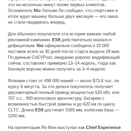
это на несколько минут позже первых клиентов.
Основатель
Nio
Уильям Ли сообщил, что спортсмен в
итоге ждал машину больше двух месяцев — его заказ
не стали продвигать вперед.
Для обычного покупателя эта история важнее любой
рекламной кампании.
ES9
действительно оказался
дефицитным:
Nio
официально сообщила о 10 000
поставок всего за 30 дней после старта выдачи 28 мая.
По данным
CnEVPost
, ожидание дорогих модификаций
сейчас составляет примерно 13–14 недель, тогда как
базовую версию можно получить за 3–4 недели.
Флагман стоит от 498 000 юаней — около $73,8 тыс. по
курсу 8 августа. За эти деньги покупатель получает
двухмоторный полный привод мощностью 520 кВт, или
707 л.с., 900-вольтовую архитектуру, батарею с
возможностью быстрой замены и до 620 км по циклу
CLTC. Длина
ES9
достигает 5365 мм, колесная база —
3250 мм.
На презентации Яо Мин выступал как
Chief Experience