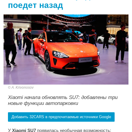
поедет назад
A. Krivonosov
Xiaomi начала обновлять SU7: добавлены три
новые функции автопарковки
Добавить 32CARS в предпочитаемые источники Google
У
Xiaomi SU7
появилась необычная возможность: