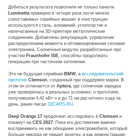
Добиться результата позволили не только панели.
Luminetta
примерно в четыре раза легче многих
сопоставимых серийных машин: в конструкции
используются сталь, алюминий, углепластик и
напечатанные на 3D-принтере металлические
соединения. Добавлены рекуперация, управление
распределением момента и оптимизированная силовая
электроника. Солнечные модули, разработанные при
участии
Fraunhofer ISE
, способны продолжать
генерацию при частичном затенении.
Это не будущая серийная
BMW
, а
исследовательский
прототип
Clemson
, созданный при поддержке марки. В
этом он отличается от
Aptera
, где солнечная зарядка
уже проверялась в реальных условиях: о прототипе,
получившем 4,42 кВт·ч и до 71 км расчетного хода за
день, ранее писал
32CARS.RU
.
Deep Orange 17
продолжат исследовать в
Clemson
и
покажут на
CES 2027
. Пока его достижение важнее
воспринимать не как обещание электромобиля, который
больше никогда не увидит розетку, а как демонстрацию