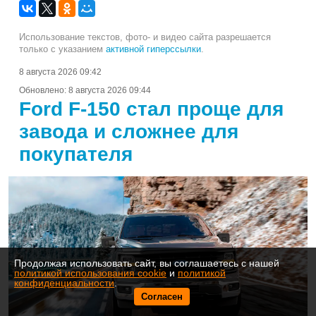
Использование текстов, фото- и видео сайта разрешается
только с указанием
активной гиперссылки
.
8 августа 2026 09:42
Обновлено:
8 августа 2026 09:44
Ford F-150 стал проще для
завода и сложнее для
покупателя
Продолжая использовать сайт, вы соглашаетесь с нашей
политикой использования cookie
и
политикой
конфиденциальности
.
Согласен