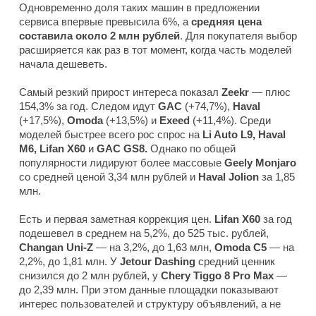
Одновременно доля таких машин в предложении
сервиса впервые превысила 6%, а
средняя цена
составила около 2 млн рублей
. Для покупателя выбор
расширяется как раз в тот момент, когда часть моделей
начала дешеветь.
Самый резкий прирост интереса показал
Zeekr
— плюс
154,3% за год. Следом идут
GAC
(+74,7%),
Haval
(+17,5%),
Omoda
(+13,5%) и
Exeed
(+11,4%). Среди
моделей быстрее всего рос спрос на
Li Auto L9, Haval
M6, Lifan X60
и
GAC GS8.
Однако по общей
популярности лидируют более массовые
Geely Monjaro
со средней ценой 3,34 млн рублей и
Haval Jolion
за 1,85
млн.
Есть и первая заметная коррекция цен.
Lifan X60
за год
подешевел в среднем на 5,2%, до 525 тыс. рублей,
Changan Uni-Z
— на 3,2%, до 1,63 млн,
Omoda C5
— на
2,2%, до 1,81 млн. У
Jetour Dashing
средний ценник
снизился до 2 млн рублей, у
Chery Tiggo 8 Pro Max
—
до 2,39 млн. При этом данные площадки показывают
интерес пользователей и структуру объявлений, а не