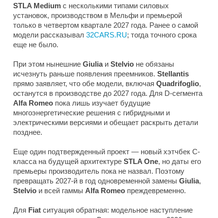
STLA Medium
с несколькими типами силовых
установок, производством в Мельфи и премьерой
только в четвертом квартале 2027 года. Ранее о самой
модели рассказывал
32CARS.RU
; тогда точного срока
еще не было.
При этом нынешние
Giulia
и
Stelvio
не обязаны
исчезнуть раньше появления преемников.
Stellantis
прямо заявляет, что обе модели, включая
Quadrifoglio
,
останутся в производстве до 2027 года. Для D-сегмента
Alfa Romeo
пока лишь изучает будущие
многоэнергетические решения с гибридными и
электрическими версиями и обещает раскрыть детали
позднее.
Еще один подтвержденный проект — новый хэтчбек C-
класса на будущей архитектуре
STLA One
, но даты его
премьеры производитель пока не назвал. Поэтому
превращать 2027-й в год одновременной замены
Giulia
,
Stelvio
и всей гаммы
Alfa Romeo
преждевременно.
Для
Fiat
ситуация обратная: модельное наступление