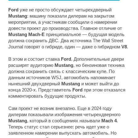
Ford
уже не просто обсуждает четырехдверный
Mustang
: машину показали дилерам на закрытом
мероприятии, а участникам сообщили о намерении
довести проект до производства. Главное отличие от
Mustang Mach-E
принципиальное — будущая модель
должна сохранить ДВС. Два источника
The Wall Street
Journal
говорят о гибриде, один — даже о гибридном
V8
.
В этом и состоит ставка
Ford
. Дополнительные двери
расширят аудиторию
Mustang
, но бензиновая техника
должна сохранить связь с классическим купе. По
данным источников
WSJ
, автомобиль напоминает
нынешний двухдверный
Mustang
и может выйти до
конца 2020-х. Представитель
Ford
при этом отказался
комментировать будущие продукты.
Сам проект не возник внезапно. Еще в 2024 году
дилерам показывали изображения четырехдверного
Mustang
, который в сообщениях называли
Mach 4
.
Теперь статус стал серьезнее: речь идет уже о
заявленном намерении выпускать автомобиль. Но