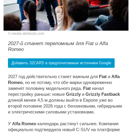
media.stellantis.com
2027-й станет переломным для Fiat и Alfa
Romeo
Добавить 32CARS в предпочитаемые источники Google
2027 год действительно станет важным для
Fiat
и
Alfa
Romeo
, но не потому, что обе марки одновременно
заменят половину модельного ряда.
Fiat
начал
перестройку раньше: новые
Grizzly
и
Grizzly Fastback
длиной менее 4,5 м должны выйти в Европе уже во
второй половине 2026 года с бензиновыми, гибридными
и электрическими силовыми установками.
У
Alfa Romeo
календарь растянут сильнее. Компания
официально подтвердила новый C-SUV на платформе