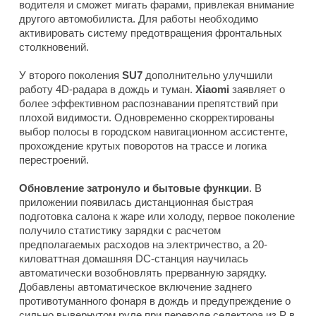
водителя и сможет мигать фарами, привлекая внимание
другого автомобилиста. Для работы необходимо
активировать систему предотвращения фронтальных
столкновений.
У второго поколения
SU7
дополнительно улучшили
работу 4D-радара в дождь и туман.
Xiaomi
заявляет о
более эффективном распознавании препятствий при
плохой видимости. Одновременно скорректированы
выбор полосы в городском навигационном ассистенте,
прохождение крутых поворотов на трассе и логика
перестроений.
Обновление затронуло и бытовые функции
. В
приложении появилась дистанционная быстрая
подготовка салона к жаре или холоду, первое поколение
получило статистику зарядки с расчетом
предполагаемых расходов на электричество, а 20-
киловаттная домашняя DC-станция научилась
автоматически возобновлять прерванную зарядку.
Добавлены автоматическое включение заднего
противотуманного фонаря в дождь и предупреждение о
сильно вывернутом руле при переводе селектора из P в