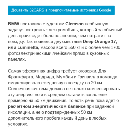
Добавить 32CARS в предпочитаемые источники Google
BMW
поставила студентам
Clemson
необычную
задачу: построить электромобиль, который за обычный
день произведет больше энергии, чем потратит на
поездку. Так появился двухместный
Deep Orange 17,
или Luminetta
, массой всего 550 кг и с более чем 1700
фотоэлектрическими ячейками прямо в кузовных
панелях.
Самая эффектная цифра требует оговорки. Для
Франкфурта, Мадрида, Мумбаи и Гринвилла команда
смоделировала ежедневную поездку на 20 км.
Солнечная система должна не только компенсировать
эту энергию, но и в среднем оставить запас еще
примерно на 50 км движения. То есть речь пока идет о
расчетном энергетическом балансе
при заданной
инсоляции, а не о подтвержденных 50 км
дополнительного пробега каждый день в любых
условиях.