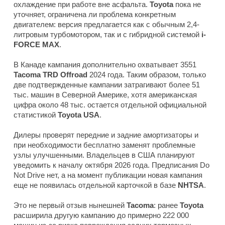
охлаждение при работе вне асфальта.
Toyota
пока не
уточняет, ограничена ли проблема конкретным
двигателем: версия предлагается как с обычным 2,4-
литровым турбомотором, так и с гибридной системой
i-
FORCE MAX
.
В Канаде кампания дополнительно охватывает 3551
Tacoma TRD Offroad
2024 года. Таким образом, только
две подтвержденные кампании затрагивают более 51
тыс. машин в Северной Америке, хотя американская
цифра около 48 тыс. остается отдельной официальной
статистикой
Toyota USA
.
Дилеры проверят передние и задние амортизаторы и
при необходимости бесплатно заменят проблемные
узлы улучшенными. Владельцев в США планируют
уведомить к началу октября 2026 года. Предписания Do
Not Drive нет, а на момент публикации новая кампания
еще не появилась отдельной карточкой в базе
NHTSA
.
Это не первый отзыв нынешней
Tacoma
: ранее
Toyota
расширила другую кампанию до примерно 222 000