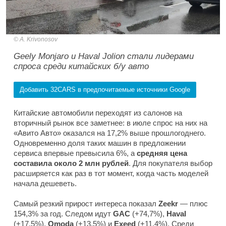
A. Krivonosov
Geely Monjaro и Haval Jolion стали лидерами
спроса среди китайских б/у авто
Добавить 32CARS в предпочитаемые источники Google
Китайские автомобили переходят из салонов на
вторичный рынок все заметнее: в июле спрос на них на
«Авито Авто» оказался на 17,2% выше прошлогоднего.
Одновременно доля таких машин в предложении
сервиса впервые превысила 6%, а
средняя цена
составила около 2 млн рублей
. Для покупателя выбор
расширяется как раз в тот момент, когда часть моделей
начала дешеветь.
Самый резкий прирост интереса показал
Zeekr
— плюс
154,3% за год. Следом идут
GAC
(+74,7%),
Haval
(+17,5%),
Omoda
(+13,5%) и
Exeed
(+11,4%). Среди