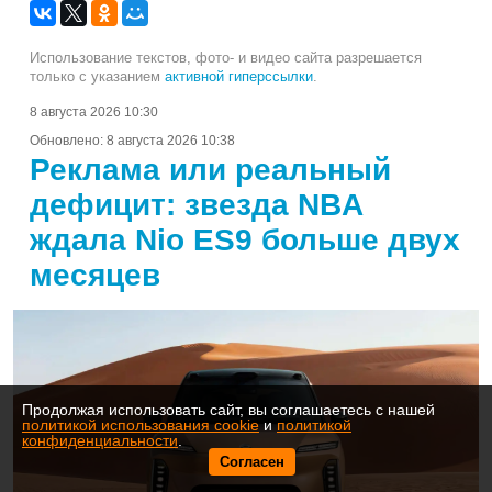
Использование текстов, фото- и видео сайта разрешается
только с указанием
активной гиперссылки
.
8 августа 2026 10:30
Обновлено:
8 августа 2026 10:38
Реклама или реальный
дефицит: звезда NBA
ждала Nio ES9 больше двух
месяцев
Продолжая использовать сайт, вы соглашаетесь с нашей
политикой использования cookie
и
политикой
конфиденциальности
.
Согласен