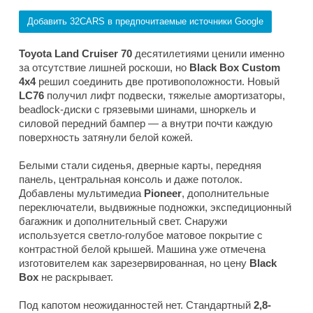
Добавить 32CARS в предпочитаемые источники Google
Toyota Land Cruiser 70
десятилетиями ценили именно
за отсутствие лишней роскоши, но
Black Box Custom
4x4
решил соединить две противоположности. Новый
LC76
получил лифт подвески, тяжелые амортизаторы,
beadlock-диски с грязевыми шинами, шноркель и
силовой передний бампер — а внутри почти каждую
поверхность затянули белой кожей.
Белыми стали сиденья, дверные карты, передняя
панель, центральная консоль и даже потолок.
Добавлены мультимедиа
Pioneer
, дополнительные
переключатели, выдвижные подножки, экспедиционный
багажник и дополнительный свет. Снаружи
используется светло-голубое матовое покрытие с
контрастной белой крышей. Машина уже отмечена
изготовителем как зарезервированная, но цену
Black
Box
не раскрывает.
Под капотом неожиданностей нет. Стандартный
2,8-