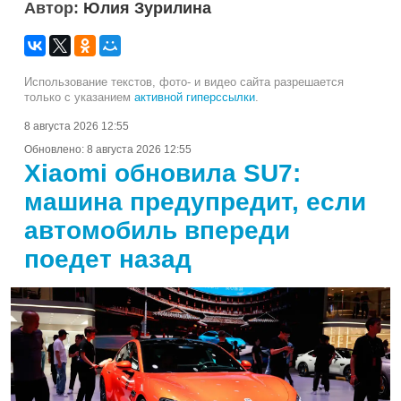
Автор:
Юлия Зурилина
Использование текстов, фото- и видео сайта разрешается
только с указанием
активной гиперссылки
.
8 августа 2026 12:55
Обновлено:
8 августа 2026 12:55
Xiaomi обновила SU7:
машина предупредит, если
автомобиль впереди
поедет назад