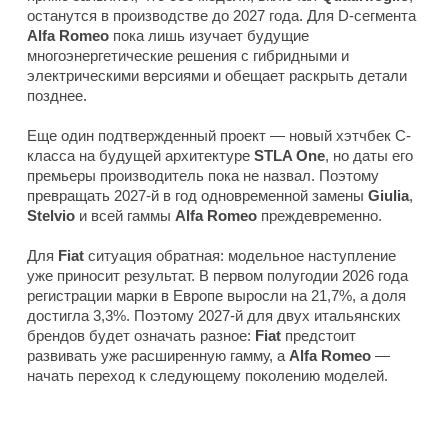
останутся в производстве до 2027 года. Для D-сегмента
Alfa Romeo
пока лишь изучает будущие
многоэнергетические решения с гибридными и
электрическими версиями и обещает раскрыть детали
позднее.
Еще один подтвержденный проект — новый хэтчбек C-
класса на будущей архитектуре
STLA One
, но даты его
премьеры производитель пока не назвал. Поэтому
превращать 2027-й в год одновременной замены
Giulia
,
Stelvio
и всей гаммы
Alfa Romeo
преждевременно.
Для
Fiat
ситуация обратная: модельное наступление
уже приносит результат. В первом полугодии 2026 года
регистрации марки в Европе выросли на 21,7%, а доля
достигла 3,3%. Поэтому 2027-й для двух итальянских
брендов будет означать разное:
Fiat
предстоит
развивать уже расширенную гамму, а
Alfa Romeo
—
начать переход к следующему поколению моделей.