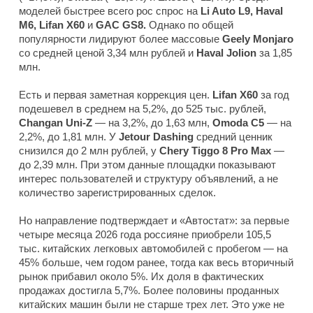
моделей быстрее всего рос спрос на
Li Auto L9, Haval
M6, Lifan X60
и
GAC GS8.
Однако по общей
популярности лидируют более массовые
Geely Monjaro
со средней ценой 3,34 млн рублей и
Haval Jolion
за 1,85
млн.
Есть и первая заметная коррекция цен.
Lifan X60
за год
подешевел в среднем на 5,2%, до 525 тыс. рублей,
Changan Uni-Z
— на 3,2%, до 1,63 млн,
Omoda C5
— на
2,2%, до 1,81 млн. У
Jetour Dashing
средний ценник
снизился до 2 млн рублей, у
Chery Tiggo 8 Pro Max
—
до 2,39 млн. При этом данные площадки показывают
интерес пользователей и структуру объявлений, а не
количество зарегистрированных сделок.
Но направление подтверждает и «Автостат»: за первые
четыре месяца 2026 года россияне приобрели 105,5
тыс. китайских легковых автомобилей с пробегом — на
45% больше, чем годом ранее, тогда как весь вторичный
рынок прибавил около 5%. Их доля в фактических
продажах достигла 5,7%. Более половины проданных
китайских машин были не старше трех лет. Это уже не