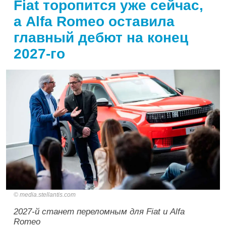
Fiat торопится уже сейчас,
а Alfa Romeo оставила
главный дебют на конец
2027-го
media.stellantis.com
2027-й станет переломным для Fiat и Alfa
Romeo