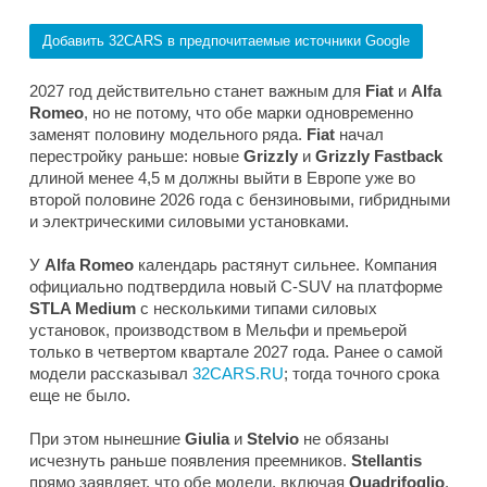
Добавить 32CARS в предпочитаемые источники Google
2027 год действительно станет важным для
Fiat
и
Alfa
Romeo
, но не потому, что обе марки одновременно
заменят половину модельного ряда.
Fiat
начал
перестройку раньше: новые
Grizzly
и
Grizzly Fastback
длиной менее 4,5 м должны выйти в Европе уже во
второй половине 2026 года с бензиновыми, гибридными
и электрическими силовыми установками.
У
Alfa Romeo
календарь растянут сильнее. Компания
официально подтвердила новый C-SUV на платформе
STLA Medium
с несколькими типами силовых
установок, производством в Мельфи и премьерой
только в четвертом квартале 2027 года. Ранее о самой
модели рассказывал
32CARS.RU
; тогда точного срока
еще не было.
При этом нынешние
Giulia
и
Stelvio
не обязаны
исчезнуть раньше появления преемников.
Stellantis
прямо заявляет, что обе модели, включая
Quadrifoglio
,