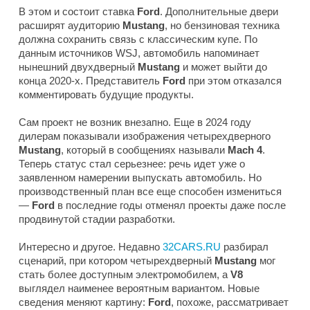
В этом и состоит ставка
Ford
. Дополнительные двери
расширят аудиторию
Mustang
, но бензиновая техника
должна сохранить связь с классическим купе. По
данным источников
WSJ
, автомобиль напоминает
нынешний двухдверный
Mustang
и может выйти до
конца 2020-х. Представитель
Ford
при этом отказался
комментировать будущие продукты.
Сам проект не возник внезапно. Еще в 2024 году
дилерам показывали изображения четырехдверного
Mustang
, который в сообщениях называли
Mach 4
.
Теперь статус стал серьезнее: речь идет уже о
заявленном намерении выпускать автомобиль. Но
производственный план все еще способен измениться
—
Ford
в последние годы отменял проекты даже после
продвинутой стадии разработки.
Интересно и другое. Недавно
32CARS.RU
разбирал
сценарий, при котором четырехдверный
Mustang
мог
стать более доступным электромобилем, а
V8
выглядел наименее вероятным вариантом. Новые
сведения меняют картину:
Ford
, похоже, рассматривает