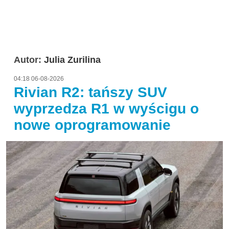
Autor:
Julia Zurilina
04:18 06-08-2026
Rivian R2: tańszy SUV
wyprzedza R1 w wyścigu o
nowe oprogramowanie