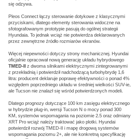
się odzywa.
Pleos Connect łączy sterowanie dotykowe z klasycznymi
przyciskami, dlatego elementy sterowania widoczne na
sfotografowanym prototypie pasują do ogólnej strategii
Hyundaia. To jednak wciąż nie potwierdza deklarowanych
przez zewnętrzne źródło rozmiarów ekranów.
Więcej niepewności dotyczy strony mechanicznej. Hyundai
oficjalnie opracował nową generację układu hybrydowego
TMED-II
z dwoma silnikami elektrycznymi zintegrowanymi
z przekładnią i potwierdził nadchodzącą turbohybrydę 1,6
litra: producent deklaruje poprawę efektywności o ponad 4%
względem poprzedniego układu w średniej wielkości SUV-ie,
ale Tucson nie znalazł się wśród potwierdzonych modeli.
Dlatego prognozy dotyczące 100 km zasięgu elektrycznego
w hybrydzie plug-in, wersji Tucson N o mocy ponad 300
KM, systemów wspomagania na poziomie 2.5 oraz odmiany
XRT Pro wciąż należy traktować jako plotki. Hyundai
potwierdził rozwój TMED-II i mapę drogową systemów
wspomagania poziomu 2+, ale nie konkretną specyfikację