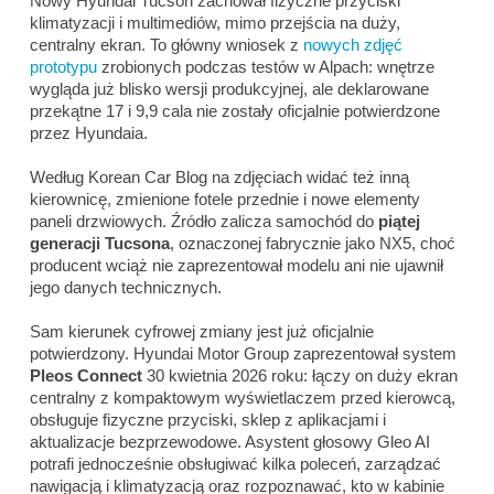
Nowy Hyundai Tucson zachował fizyczne przyciski
klimatyzacji i multimediów, mimo przejścia na duży,
centralny ekran. To główny wniosek z
nowych zdjęć
prototypu
zrobionych podczas testów w Alpach: wnętrze
wygląda już blisko wersji produkcyjnej, ale deklarowane
przekątne 17 i 9,9 cala nie zostały oficjalnie potwierdzone
przez Hyundaia.
Według Korean Car Blog na zdjęciach widać też inną
kierownicę, zmienione fotele przednie i nowe elementy
paneli drzwiowych. Źródło zalicza samochód do
piątej
generacji Tucsona
, oznaczonej fabrycznie jako NX5, choć
producent wciąż nie zaprezentował modelu ani nie ujawnił
jego danych technicznych.
Sam kierunek cyfrowej zmiany jest już oficjalnie
potwierdzony. Hyundai Motor Group zaprezentował system
Pleos Connect
30 kwietnia 2026 roku: łączy on duży ekran
centralny z kompaktowym wyświetlaczem przed kierowcą,
obsługuje fizyczne przyciski, sklep z aplikacjami i
aktualizacje bezprzewodowe. Asystent głosowy Gleo AI
potrafi jednocześnie obsługiwać kilka poleceń, zarządzać
nawigacją i klimatyzacją oraz rozpoznawać, kto w kabinie