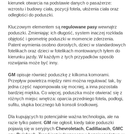
kierunek otwarcia na podstawie danych o pasażerze:
wzrostu i budowy ciała, pozycji fotela, ułożenia ciała oraz
odległości do poduszki.
Kluczowym elementem są
regulowane pasy
wewnątrz
poduszki. Zmieniając ich długość, system inaczej rozkłada
objętość i geometrię poduszki w momencie zderzenia.
Patent wymienia osobno dorosłych, dzieci w standardowych
fotelikach oraz dzieci w fotelikach montowanych tyłem do
kierunku jazdy. W każdym z tych przypadków sposób
rozwijania może być inny.
GM
opisuje również poduszkę z kilkoma komorami.
Przepływ powietrza między nimi można regulować tak, by
jedna część napompowała się mocniej, a inna pozostała
bardziej miękka. Co więcej, poduszka może otwierać się z
różnych miejsc wnętrza: oparcia przedniego fotela, podłogi,
sufitu, słupka bocznego lub konsoli środkowej.
Dla kupujących to potencjalnie ważna technologia, ale na
razie tylko patent.
GM
nie ogłosił, kiedy takie poduszki
pojawią się w seryjnych
Chevroletach
,
Cadillacach
,
GMC