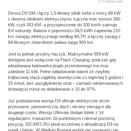
© denza.com
Denza D9 DM-i łączy 1,5-litrowy silnik turbo o mocy 88 kW
z dwoma silnikami elektrycznymi. Łączna moc wynosi 260
kW, czyli 353 KM, a przyspieszenie do 100 km/h zajmuje
8,6 sekundy. Bateria o pojemności 58,5 kWh zapewnia 210
km zasięgu elektrycznego według WLTP, a łączny zasięg z
64-litrowym zbiornikiem paliwa sięga 950 km.
Jest tu jednak przykry haczyk. Maksymalne 559 kW
dostępne jest wyłącznie na Flash Charging, podczas gdy
wbudowana ładowarka prądu przemiennego ma moc
zaledwie 11 kW. Pełne naładowanie baterii ze zwykłej
trójfazowej stacji zajęłoby teoretycznie co najmniej 5 godzin i
19 minut, bez uwzględnienia strat – zamiast reklamowanych
dziewięciu minut na doładowanie z 10 do 97%.
Już podstawowa wersja D9 oferuje elektryczne drzwi
przesuwne, panoramiczny dach i ekrany sterujące dla
drugiego rzędu. Wersja Ultimate dodaje fotele z 14
regulacjami, masażem 16-punktowym i niemal poziomą
pozycją. 32CARS.RU pisał wcześniej o aktualizacji D9 na
rynek chiński. W Wielkiej Brytanii wybór nie sprowadzi się