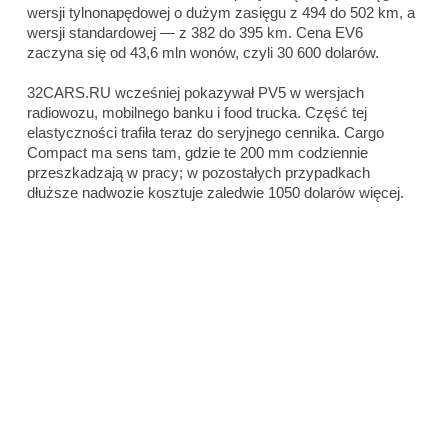
wersji tylnonapędowej o dużym zasięgu z 494 do 502 km, a
wersji standardowej — z 382 do 395 km. Cena EV6
zaczyna się od 43,6 mln wonów, czyli 30 600 dolarów.
32CARS.RU wcześniej pokazywał PV5 w wersjach
radiowozu, mobilnego banku i food trucka. Część tej
elastyczności trafiła teraz do seryjnego cennika. Cargo
Compact ma sens tam, gdzie te 200 mm codziennie
przeszkadzają w pracy; w pozostałych przypadkach
dłuższe nadwozie kosztuje zaledwie 1050 dolarów więcej.