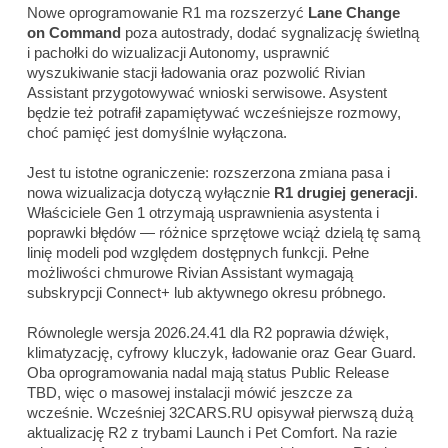
Nowe oprogramowanie R1 ma rozszerzyć
Lane Change
on Command
poza autostrady, dodać sygnalizację świetlną
i pachołki do wizualizacji Autonomy, usprawnić
wyszukiwanie stacji ładowania oraz pozwolić Rivian
Assistant przygotowywać wnioski serwisowe. Asystent
będzie też potrafił zapamiętywać wcześniejsze rozmowy,
choć pamięć jest domyślnie wyłączona.
Jest tu istotne ograniczenie: rozszerzona zmiana pasa i
nowa wizualizacja dotyczą wyłącznie
R1 drugiej generacji
.
Właściciele Gen 1 otrzymają usprawnienia asystenta i
poprawki błędów — różnice sprzętowe wciąż dzielą tę samą
linię modeli pod względem dostępnych funkcji. Pełne
możliwości chmurowe Rivian Assistant wymagają
subskrypcji Connect+ lub aktywnego okresu próbnego.
Równolegle wersja 2026.24.41 dla R2 poprawia dźwięk,
klimatyzację, cyfrowy kluczyk, ładowanie oraz Gear Guard.
Oba oprogramowania nadal mają status Public Release
TBD, więc o masowej instalacji mówić jeszcze za
wcześnie. Wcześniej
32CARS.RU
opisywał pierwszą dużą
aktualizację R2 z trybami Launch i Pet Comfort. Na razie