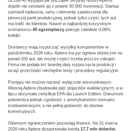
Liczba 40 wygląda jak początek seryjnej historii Aptera,
dopóki nie zestawić jej z prawie 50 000 rezerwacji. Startup
zamówił nadwozia, ramy i elementy zawieszenia dla
pierwszej partii produkcyjnej, jednak tylko część tych aut
ma trafić do klientów. Nawet w najbardziej korzystnym
scenariuszu
40 egzemplarzy
pokryje zaledwie 0,08%
kolejki.
Dostawcy mają rozpocząć wysyłkę komponentów w
październiku 2026 roku. Aptera ma już ogniwa słoneczne na
ponad 100 aut, ale resztę części trzeba jeszcze zakupić.
Firma nie podała też twardej daty rozpoczęcia produkcji i
wciąż przechodzi niezbędne testy i procedury regulacyjne.
Postępu nie można nazwać wyłącznie wizerunkowym.
Wiosną Aptera zbudowała pięć pojazdów walidacyjnych, a w
lipcu otrzymała certyfikat EPA dla Launch Edition. Dokument
potwierdza jednak zgodność z amerykańskimi normami
środowiskowymi, a nie pełną gotowość do dostaw
komercyjnych.
Głównym ograniczeniem pozostają finanse. Na 31 marca
2026 roku Aptera dysponowała kwotą
17,7 mln dolarów
,