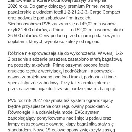
Zamówienia w Korei Południowej ruszyły 3 sierpnia
2026 roku. Do gamy dołączyły premium Prime, wersje
pasażerskie z układem foteli 1-2-2 i 2-2-3, Cargo Compact
oraz podwozie pod zabudowy firm trzecich.
Siedmioosobowa PV5 zaczyna się od 49,02 mln wonów,
czyli 34 400 dolarów, a Prime — od 52,02 mln wonów, około
36 500 dolarów. Ceny podano przed ulgami podatkowymi i
dopłatami, których wysokość zależy od regionu.
Różnice nie sprowadzają się do wykończenia. W wersji 1-2-
2 przednie siedzenie pasażera zastąpiono strefą bagażową
na potrzeby taksówek, Prime otrzymał osobne fotele
drugiego rzędu z wentylacją i podnóżkami, a podwozie-
dawca zaprojektowano pod food trucki, podnośniki i inne
specjalistyczne zabudowy. Przy tak szerokiej ofercie
przeznaczenie pojazdu liczy się bardziej niż liczba opcji.
PV5 rocznik 2027 otrzymała też system ograniczający
błędne przyspieszenie oraz regulowany podłokietnik.
Równolegle Kia odświeżyła model
EV6
: system
zapobiegający pomyłkowemu naciśnięciu pedału oraz
lampy ostrzegawcze otwartej klapy bagażnika stały się
standardem. Nowe 19-calowe opony zwiększyły zasięg