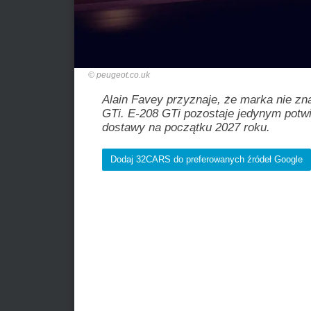
peugeot.co.uk
Alain Favey przyznaje, że marka nie zna
GTi. E-208 GTi pozostaje jedynym potwi
dostawy na początku 2027 roku.
Dodaj 32CARS do preferowanych źródeł Google