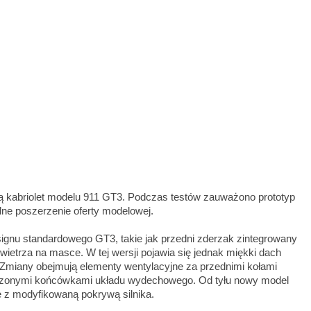
ą kabriolet modelu 911 GT3. Podczas testów zauważono prototyp
alne poszerzenie oferty modelowej.
nu standardowego GT3, takie jak przedni zderzak zintegrowany
wietrza na masce. W tej wersji pojawia się jednak miękki dach
Zmiany obejmują elementy wentylacyjne za przednimi kołami
szczonymi końcówkami układu wydechowego. Od tyłu nowy model
e z modyfikowaną pokrywą silnika.