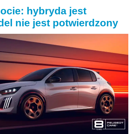
cie: hybryda jest
el nie jest potwierdzony