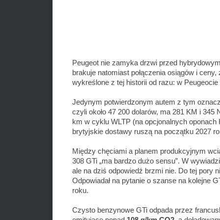
Peugeot nie zamyka drzwi przed hybrydowym GT
brakuje natomiast połączenia osiągów i ceny,
wykreślone z tej historii od razu: w Peugeoc
Jedynym potwierdzonym autem z tym oznacz
czyli około 47 200 dolarów, ma 281 KM i 345
km w cyklu WLTP (na opcjonalnych oponach Ha
brytyjskie dostawy ruszą na początku 2027 ro
Między chęciami a planem produkcyjnym wciąż
308 GTi „ma bardzo dużo sensu”. W wywiadzie 
ale na dziś odpowiedź brzmi nie. Do tej pory 
Odpowiadał na pytanie o szanse na kolejne 
roku.
Czysto benzynowe GTi odpada przez francuski
emitujące ponad
108 g/km CO2
, a doładowan