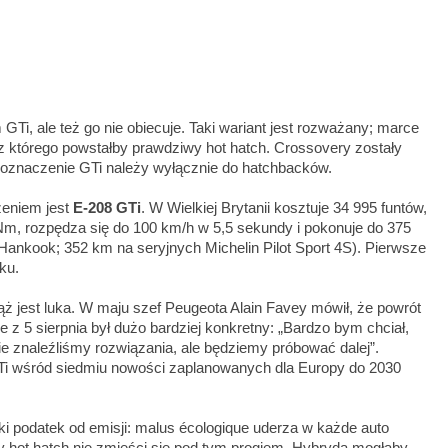
i, ale też go nie obiecuje. Taki wariant jest rozważany; marce
 z którego powstałby prawdziwy hot hatch. Crossovery zostały
ie oznaczenie GTi należy wyłącznie do hatchbacków.
eniem jest
E-208 GTi
. W Wielkiej Brytanii kosztuje 34 995 funtów,
 Nm, rozpędza się do 100 km/h w 5,5 sekundy i pokonuje do 375
nkook; 352 km na seryjnych Michelin Pilot Sport 4S). Pierwsze
ku.
 jest luka. W maju szef Peugeota Alain Favey mówił, że powrót
z 5 sierpnia był dużo bardziej konkretny: „Bardzo bym chciał,
nie znaleźliśmy rozwiązania, ale będziemy próbować dalej”.
GTi wśród siedmiu nowości zaplanowanych dla Europy do 2030
 podatek od emisji: malus écologique uderza w każde auto
y hot hatch nie zmieści się pod tym progiem. Hybryda mogłaby,