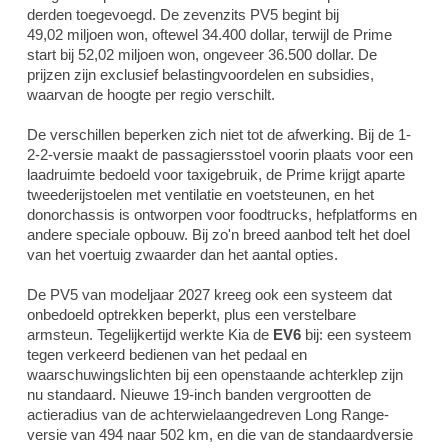
derden toegevoegd. De zevenzits PV5 begint bij
49,02 miljoen won, oftewel 34.400 dollar, terwijl de Prime
start bij 52,02 miljoen won, ongeveer 36.500 dollar. De
prijzen zijn exclusief belastingvoordelen en subsidies,
waarvan de hoogte per regio verschilt.
De verschillen beperken zich niet tot de afwerking. Bij de 1-
2-2-versie maakt de passagiersstoel voorin plaats voor een
laadruimte bedoeld voor taxigebruik, de Prime krijgt aparte
tweederijstoelen met ventilatie en voetsteunen, en het
donorchassis is ontworpen voor foodtrucks, hefplatforms en
andere speciale opbouw. Bij zo'n breed aanbod telt het doel
van het voertuig zwaarder dan het aantal opties.
De PV5 van modeljaar 2027 kreeg ook een systeem dat
onbedoeld optrekken beperkt, plus een verstelbare
armsteun. Tegelijkertijd werkte Kia de
EV6
bij: een systeem
tegen verkeerd bedienen van het pedaal en
waarschuwingslichten bij een openstaande achterklep zijn
nu standaard. Nieuwe 19-inch banden vergrootten de
actieradius van de achterwielaangedreven Long Range-
versie van 494 naar 502 km, en die van de standaardversie