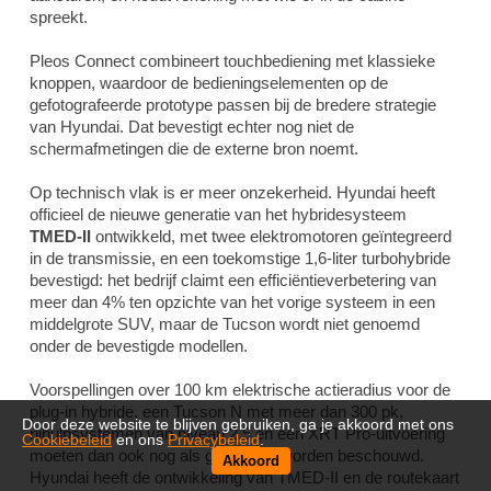
spreekt.
Pleos Connect combineert touchbediening met klassieke
knoppen, waardoor de bedieningselementen op de
gefotografeerde prototype passen bij de bredere strategie
van Hyundai. Dat bevestigt echter nog niet de
schermafmetingen die de externe bron noemt.
Op technisch vlak is er meer onzekerheid. Hyundai heeft
officieel de nieuwe generatie van het hybridesysteem
TMED-II
ontwikkeld, met twee elektromotoren geïntegreerd
in de transmissie, en een toekomstige 1,6-liter turbohybride
bevestigd: het bedrijf claimt een efficiëntieverbetering van
meer dan 4% ten opzichte van het vorige systeem in een
middelgrote SUV, maar de Tucson wordt niet genoemd
onder de bevestigde modellen.
Voorspellingen over 100 km elektrische actieradius voor de
plug-in hybride, een Tucson N met meer dan 300 pk,
Door deze website te blijven gebruiken, ga je akkoord met ons
rijhulpsystemen van niveau 2.5 en een XRT Pro-uitvoering
Cookiebeleid
en ons
Privacybeleid
.
moeten dan ook nog als geruchten worden beschouwd.
Akkoord
Hyundai heeft de ontwikkeling van TMED-II en de routekaart