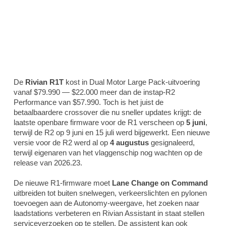
De
Rivian R1T
kost in Dual Motor Large Pack-uitvoering
vanaf $79.990 — $22.000 meer dan de instap-R2
Performance van $57.990. Toch is het juist de
betaalbaardere crossover die nu sneller updates krijgt: de
laatste openbare firmware voor de R1 verscheen op
5 juni
,
terwijl de R2 op 9 juni en 15 juli werd bijgewerkt. Een nieuwe
versie voor de R2 werd al op
4 augustus
gesignaleerd,
terwijl eigenaren van het vlaggenschip nog wachten op de
release van 2026.23.
De nieuwe R1-firmware moet
Lane Change on Command
uitbreiden tot buiten snelwegen, verkeerslichten en pylonen
toevoegen aan de Autonomy-weergave, het zoeken naar
laadstations verbeteren en Rivian Assistant in staat stellen
serviceverzoeken op te stellen. De assistent kan ook