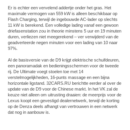
Er is echter een vervelend addertje onder het gras. Het
maximale vermogen van 559 kW is alleen beschikbaar op
Flash Charging, terwijl de ingebouwde AC-lader op slechts
11 kW is berekend. Een volledige lading vanaf een gewoon
driefasenstation zou in theorie minstens 5 uur en 19 minuten
duren, verliezen niet meegerekend – ver verwijderd van de
geadverteerde negen minuten voor een lading van 10 naar
97%.
Al de basisversie van de D9 krijgt elektrische schuifdeuren,
een panoramadak en bedieningsschermen voor de tweede
rij. De Ultimate voegt stoelen toe met 14
verstelmogelijkheden, 16-punts massage en een bijna
horizontale ligstand. 32CARS.RU berichtte eerder al over de
update van de D9 voor de Chinese markt. In het VK zal de
keuze niet alleen om uitrusting draaien: de meerprijs voor de
Lexus koopt een gevestigd dealernetwerk, terwijl de korting
op de Denza deels afhangt van vertrouwen in een netwerk
dat nog in aanbouw is.