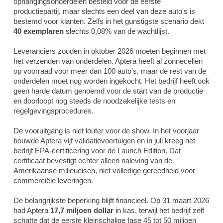
ophangingsonderdelen besteld voor de eerste
productiepartij, maar slechts een deel van deze auto's is
bestemd voor klanten. Zelfs in het gunstigste scenario dekt
40 exemplaren
slechts 0,08% van de wachtlijst.
Leveranciers zouden in oktober 2026 moeten beginnen met
het verzenden van onderdelen. Aptera heeft al zonnecellen
op voorraad voor meer dan 100 auto's, maar de rest van de
onderdelen moet nog worden ingekocht. Het bedrijf heeft ook
geen harde datum genoemd voor de start van de productie
en doorloopt nog steeds de noodzakelijke tests en
regelgevingsprocedures.
De vooruitgang is niet louter voor de show. In het voorjaar
bouwde Aptera vijf validatievoertuigen en in juli kreeg het
bedrijf EPA-certificering voor de Launch Edition. Dat
certificaat bevestigt echter alleen naleving van de
Amerikaanse milieueisen, niet volledige gereedheid voor
commerciële leveringen.
De belangrijkste beperking blijft financieel. Op 31 maart 2026
had Aptera
17,7 miljoen dollar
in kas, terwijl het bedrijf zelf
schatte dat de eerste kleinschalige fase 45 tot 50 miljoen