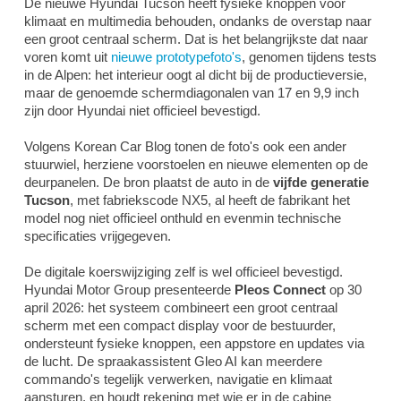
De nieuwe Hyundai Tucson heeft fysieke knoppen voor
klimaat en multimedia behouden, ondanks de overstap naar
een groot centraal scherm. Dat is het belangrijkste dat naar
voren komt uit
nieuwe prototypefoto's
, genomen tijdens tests
in de Alpen: het interieur oogt al dicht bij de productieversie,
maar de genoemde schermdiagonalen van 17 en 9,9 inch
zijn door Hyundai niet officieel bevestigd.
Volgens Korean Car Blog tonen de foto's ook een ander
stuurwiel, herziene voorstoelen en nieuwe elementen op de
deurpanelen. De bron plaatst de auto in de
vijfde generatie
Tucson
, met fabriekscode NX5, al heeft de fabrikant het
model nog niet officieel onthuld en evenmin technische
specificaties vrijgegeven.
De digitale koerswijziging zelf is wel officieel bevestigd.
Hyundai Motor Group presenteerde
Pleos Connect
op 30
april 2026: het systeem combineert een groot centraal
scherm met een compact display voor de bestuurder,
ondersteunt fysieke knoppen, een appstore en updates via
de lucht. De spraakassistent Gleo AI kan meerdere
commando's tegelijk verwerken, navigatie en klimaat
aansturen, en houdt rekening met wie er in de cabine