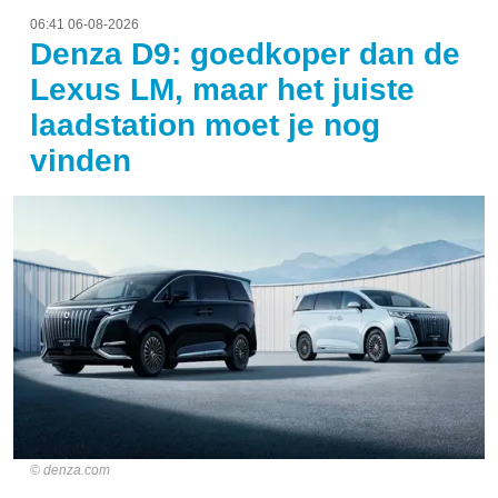
06:41 06-08-2026
Denza D9: goedkoper dan de
Lexus LM, maar het juiste
laadstation moet je nog
vinden
denza.com