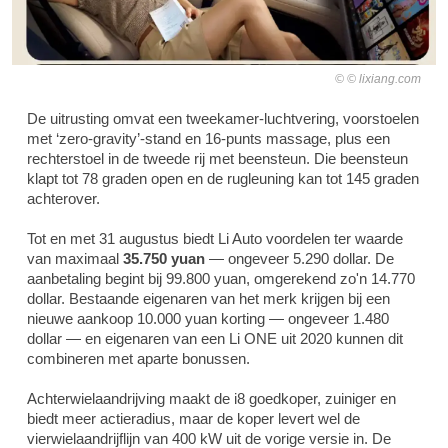
© lixiang.com
De uitrusting omvat een tweekamer-luchtvering, voorstoelen
met ‘zero-gravity’-stand en 16-punts massage, plus een
rechterstoel in de tweede rij met beensteun. Die beensteun
klapt tot 78 graden open en de rugleuning kan tot 145 graden
achterover.
Tot en met 31 augustus biedt Li Auto voordelen ter waarde
van maximaal
35.750 yuan
— ongeveer 5.290 dollar. De
aanbetaling begint bij 99.800 yuan, omgerekend zo'n 14.770
dollar. Bestaande eigenaren van het merk krijgen bij een
nieuwe aankoop 10.000 yuan korting — ongeveer 1.480
dollar — en eigenaren van een Li ONE uit 2020 kunnen dit
combineren met aparte bonussen.
Achterwielaandrijving maakt de i8 goedkoper, zuiniger en
biedt meer actieradius, maar de koper levert wel de
vierwielaandrijflijn van 400 kW uit de vorige versie in. De