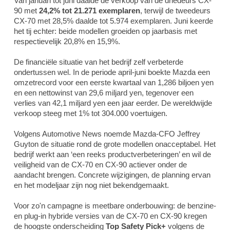
Van januari tot juni daalde de verkoop van de driedeurs CX-
90 met
24,2% tot 21.271 exemplaren
, terwijl de tweedeurs
CX-70 met 28,5% daalde tot 5.974 exemplaren. Juni keerde
het tij echter: beide modellen groeiden op jaarbasis met
respectievelijk 20,8% en 15,9%.
De financiële situatie van het bedrijf zelf verbeterde
ondertussen wel. In de periode april-juni boekte Mazda een
omzetrecord voor een eerste kwartaal van 1,286 biljoen yen
en een nettowinst van 29,6 miljard yen, tegenover een
verlies van 42,1 miljard yen een jaar eerder. De wereldwijde
verkoop steeg met 1% tot 304.000 voertuigen.
Volgens Automotive News noemde Mazda-CFO Jeffrey
Guyton de situatie rond de grote modellen onacceptabel. Het
bedrijf werkt aan ‘een reeks productverbeteringen’ en wil de
veiligheid van de CX-70 en CX-90 actiever onder de
aandacht brengen. Concrete wijzigingen, de planning ervan
en het modeljaar zijn nog niet bekendgemaakt.
Voor zo'n campagne is meetbare onderbouwing: de benzine-
en plug-in hybride versies van de CX-70 en CX-90 kregen
de hoogste onderscheiding
Top Safety Pick+
volgens de