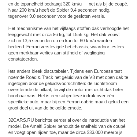
en de topsnelheid bedraagt 320 km/u — net als bij de coupé.
Naar 200 km/u heeft de Spider 9,4 seconden nodig,
tegenover 9,0 seconden voor de gesloten versie.
Het mechanisme van het vijflaags stoffen dak verhoogde het
leeggewicht met circa 86 kg, tot 1556 kg. Het dak vouwt
zich in 13,5 seconden op en kan tot 60 km/u worden
bediend. Ferrari verstevigde het chassis, waardoor testers
geen merkbaar verlies aan stijfheid of wegligging
constateerden.
Iets anders bleek discutabeler. Tijdens een Europese test
noemde
Road & Track
het geluid van de V8 met open dak te
ingetogen door de geluidsvoorschriften: de luchtstroom
overstemde de uitlaat, terwijl de motor met dicht dak beter
hoorbaar was. Het is een subjectieve indruk over één
specifieke auto, maar bij een Ferrari-cabrio maakt geluid een
groot deel uit van de beloofde emotie.
32CARS.RU berichtte eerder al over de introductie van het
model. De Amalfi Spider behoudt de snelheid van de coupé
en voegt open rijden toe, maar de circa $33.000 meerprijs