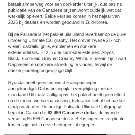
betaalt simpelweg voor een donkerder uiterlijk, dus pas na
publicatie van de Canadese prijzen wordt duidelijk wat dat
werkelijk oplevert. Beide versies komen in het najaar van
2026 bij dealers en worden gebouwd in Zuid-Korea.
Bij de Palisade is het pakket uitsluitend leverbaar op de dure
uitvoering Ultimate Calligraphy. Het omvat zwarte 21-inch
wielen, dakrails, grille, emblemen en donkere
exterieurdetails. Er zijn drie carrosseriekleuren: Abyss
Black, Ecotronic Grey en Creamy White. Binnenin zijn zwart
Nappa-leer en donkere afwerking te vinden, terwijl de
driezitrij-indeling ongewijzigd blijft.
Hyundai heeft geen technische aanpassingen
aangekondigd. Dat is belangrijk in vergelijking met de
standaard Ultimate Calligraphy: het pakket heeft geen effect
op de motor, vierwielaandrijving, trekcapaciteit of het pakket
rijhulpsystemen. De huidige Palisade Ultimate Calligraphy
begint in Canada bij
62.499 Canadese dollar
, de hybride
versie bij 65.699 Canadese dollar. Belastingen en verplichte
kosten zijn niet in deze bedragen inbegrepen.