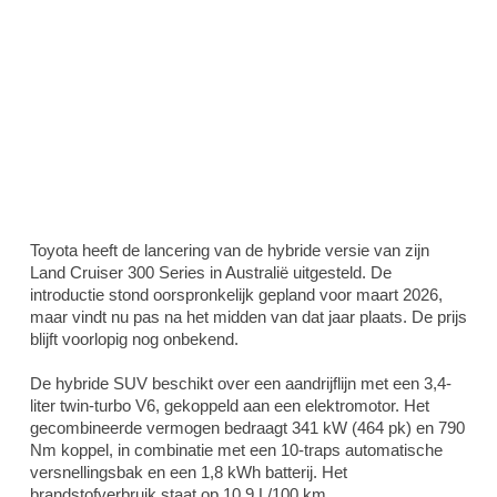
Toyota heeft de lancering van de hybride versie van zijn
Land Cruiser 300 Series in Australië uitgesteld. De
introductie stond oorspronkelijk gepland voor maart 2026,
maar vindt nu pas na het midden van dat jaar plaats. De prijs
blijft voorlopig nog onbekend.
De hybride SUV beschikt over een aandrijflijn met een 3,4-
liter twin-turbo V6, gekoppeld aan een elektromotor. Het
gecombineerde vermogen bedraagt 341 kW (464 pk) en 790
Nm koppel, in combinatie met een 10-traps automatische
versnellingsbak en een 1,8 kWh batterij. Het
brandstofverbruik staat op 10,9 L/100 km.