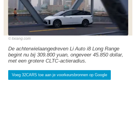
lixiang.com
De achterwielaangedreven Li Auto i8 Long Range
begint nu bij 309.800 yuan, ongeveer 45.850 dollar,
met een grotere CLTC-actieradius.
Voeg 32CARS toe aan je voorkeursbronnen op Google