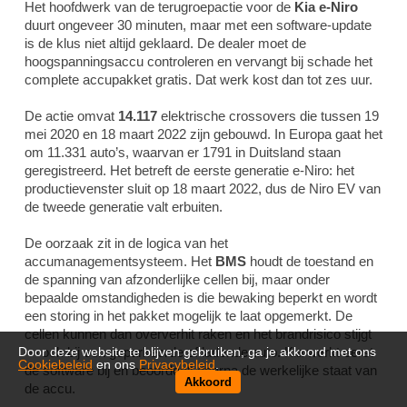
Het hoofdwerk van de terugroepactie voor de
Kia e-Niro
duurt ongeveer 30 minuten, maar met een software-update
is de klus niet altijd geklaard. De dealer moet de
hoogspanningsaccu controleren en vervangt bij schade het
complete accupakket gratis. Dat werk kost dan tot zes uur.
De actie omvat
14.117
elektrische crossovers die tussen 19
mei 2020 en 18 maart 2022 zijn gebouwd. In Europa gaat het
om 11.331 auto’s, waarvan er 1791 in Duitsland staan
geregistreerd. Het betreft de eerste generatie e-Niro: het
productievenster sluit op 18 maart 2022, dus de Niro EV van
de tweede generatie valt erbuiten.
De oorzaak zit in de logica van het
accumanagementsysteem. Het
BMS
houdt de toestand en
de spanning van afzonderlijke cellen bij, maar onder
bepaalde omstandigheden is die bewaking beperkt en wordt
een storing in het pakket mogelijk te laat opgemerkt. De
cellen kunnen dan oververhit raken en het brandrisico stijgt
— ook bij een geparkeerde of ladende auto. Kia werkt eerst
Door deze website te blijven gebruiken, ga je akkoord met ons
Cookiebeleid
en ons
Privacybeleid
.
de software bij en beoordeelt daarna de werkelijke staat van
Akkoord
de accu.