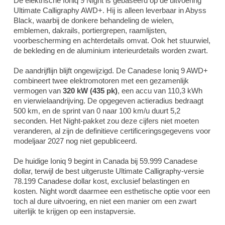
De elektrische Ioniq 9 Night is gebaseerd op de uitvoering
Ultimate Calligraphy AWD+. Hij is alleen leverbaar in Abyss
Black, waarbij de donkere behandeling de wielen,
emblemen, dakrails, portiergrepen, raamlijsten,
voorbescherming en achterdetails omvat. Ook het stuurwiel,
de bekleding en de aluminium interieurdetails worden zwart.
De aandrijflijn blijft ongewijzigd. De Canadese Ioniq 9 AWD+
combineert twee elektromotoren met een gezamenlijk
vermogen van
320 kW (435 pk)
, een accu van 110,3 kWh
en vierwielaandrijving. De opgegeven actieradius bedraagt
500 km, en de sprint van 0 naar 100 km/u duurt 5,2
seconden. Het Night-pakket zou deze cijfers niet moeten
veranderen, al zijn de definitieve certificeringsgegevens voor
modeljaar 2027 nog niet gepubliceerd.
De huidige Ioniq 9 begint in Canada bij 59.999 Canadese
dollar, terwijl de best uitgeruste Ultimate Calligraphy-versie
78.199 Canadese dollar kost, exclusief belastingen en
kosten. Night wordt daarmee een esthetische optie voor een
toch al dure uitvoering, en niet een manier om een zwart
uiterlijk te krijgen op een instapversie.