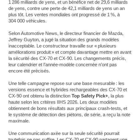
1 286 milliards de yens, et un bénéfice net de 29,6 milliards
de yens, contre une perte de 42,1 milliards de yens un an
plus tôt. Les ventes mondiales ont progressé de 1 %, à
304 000 véhicules.
Selon
Automotive News
, le directeur financier de Mazda,
Jeffrey Guyton, a jugé la situation des grands modèles
inacceptable. Le constructeur travaille sur « plusieurs
améliorations produit » et compte davantage mettre en avant
la sécurité des CX-70 et CX-90. Les changements précis,
leur calendrier et l’année-modèle concernée n’ont pas
encore été précisés.
Une telle campagne repose sur une base mesurable : les
versions essence et hybrides rechargeables des CX-70 et
CX-90 ont obtenu la distinction
Top Safety Pick+
, la plus
haute selon les critères IIHS 2026. Les deux modèles
obtiennent de bons résultats aux principaux crash-tests, et
le système de détection des piétons, de série, a reçu la note
maximale.
Une communication axée sur la seule sécurité pourrait
toutefois ne pas suffire. Les CX-70 et CX-90 partagent une