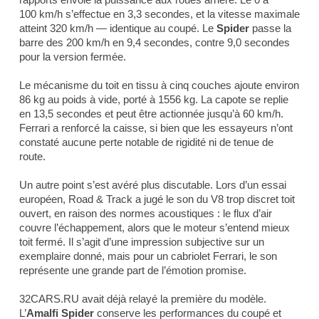
100 km/h s’effectue en 3,3 secondes, et la vitesse maximale
atteint 320 km/h — identique au coupé. Le
Spider
passe la
barre des 200 km/h en 9,4 secondes, contre 9,0 secondes
pour la version fermée.
Le mécanisme du toit en tissu à cinq couches ajoute environ
86 kg au poids à vide, porté à 1556 kg. La capote se replie
en 13,5 secondes et peut être actionnée jusqu’à 60 km/h.
Ferrari a renforcé la caisse, si bien que les essayeurs n’ont
constaté aucune perte notable de rigidité ni de tenue de
route.
Un autre point s’est avéré plus discutable. Lors d’un essai
européen,
Road & Track
a jugé le son du V8 trop discret toit
ouvert, en raison des normes acoustiques : le flux d’air
couvre l’échappement, alors que le moteur s’entend mieux
toit fermé. Il s’agit d’une impression subjective sur un
exemplaire donné, mais pour un cabriolet Ferrari, le son
représente une grande part de l’émotion promise.
32CARS.RU avait déjà relayé la première du modèle.
L’
Amalfi Spider
conserve les performances du coupé et