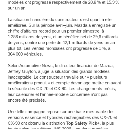
modèles ont progressé respectivement de 20,8 % et 15,9 %
sur un an.
La situation financière du constructeur s’est quant à elle
améliorée. Sur la période avril–juin, Mazda a enregistré un
chiffre d’affaires record pour un premier trimestre, à
1 286 milliards de yens, et un bénéfice net de 29,6 milliards
de yens, contre une perte de 42,1 milliards de yens un an
plus tôt. Les ventes mondiales ont progressé de 1 %, à
304 000 véhicules.
Selon
Automotive News
, le directeur financier de Mazda,
Jeffrey Guyton, a jugé la situation des grands modèles
inacceptable. Le constructeur travaille sur « plusieurs
améliorations produit » et compte davantage mettre en avant
la sécurité des CX-70 et CX-90. Les changements précis,
leur calendrier et l’année-modèle concernée n’ont pas
encore été précisés.
Une telle campagne repose sur une base mesurable : les
versions essence et hybrides rechargeables des CX-70 et
CX-90 ont obtenu la distinction
Top Safety Pick+
, la plus
haute selon les critères IIHS 2026. Les deux modèles