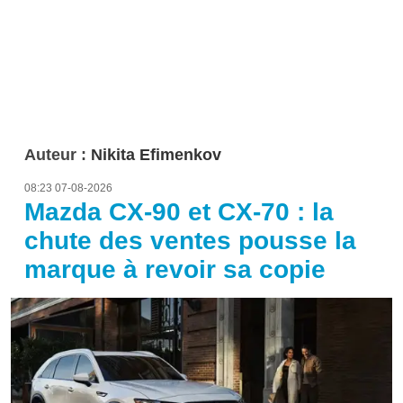
Auteur :
Nikita Efimenkov
08:23 07-08-2026
Mazda CX-90 et CX-70 : la
chute des ventes pousse la
marque à revoir sa copie