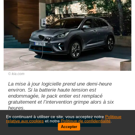
kia.com
La mise à jour logicielle prend une demi-heure
environ. Si la batterie haute tension est
endommagée, le pack entier est remplacé
gratuitement et l’intervention grimpe alors à six
heures.
En continuant à utiliser ce site, vous acceptez notre
Politique
relative aux cookies
et notre
Politique de confidentialité
.
Ajouter 32CARS à vos sources Google préférées
Accepter