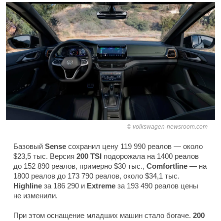
volkswagen-newsroom.com
Базовый
Sense
сохранил цену 119 990 реалов — около
$23,5 тыс. Версия
200 TSI
подорожала на 1400 реалов
до 152 890 реалов, примерно $30 тыс.,
Comfortline
— на
1800 реалов до 173 790 реалов, около $34,1 тыс.
Highline
за 186 290 и
Extreme
за 193 490 реалов цены
не изменили.
При этом оснащение младших машин стало богаче.
200