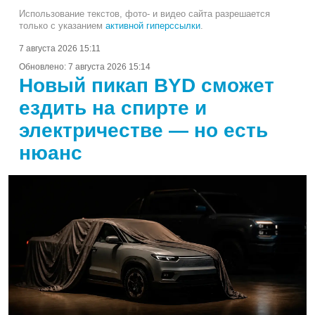
Использование текстов, фото- и видео сайта разрешается
только с указанием
активной гиперссылки
.
7 августа 2026 15:11
Обновлено:
7 августа 2026 15:14
Новый пикап BYD сможет
ездить на спирте и
электричестве — но есть
нюанс