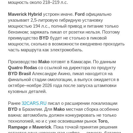
мощность около 218–219 л.с.
Maverick Hybrid
устроен иначе.
Ford
официально
указывает 2,5-литровую гибридную установку
мощностью 194 л.с., полный привод и питание только
бензином; заряжать пикап от розетки нельзя. Поэтому
преимущество
BYD
будет не столько в пиковой
мощности, сколько в возможности ежедневно проходить
часть маршрута как электромобиль.
Производство
Mako
готовят в Камасари. По данным
Quatro Rodas
со ссылкой на директора по продукту
BYD Brasil
Александре Акино, пикап находится на
финальной стадии омологации, а выпуск ожидается в
октябре–ноябре 2026 года после запуска штамповки
кузовных деталей.
Ранее
32CARS.RU
писал о расширении локализации
BYD
в Бразилии. Для
Mako
местная сборка особенно
важна: автомобиль должен конкурировать не только
технологией, но и с уже освоившими рынок
Toro,
Rampage
и
Maverick
. Пока точкой принятия решения
остается одна нераскрытая цифра — емкость батареи