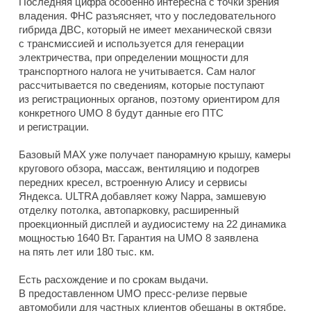
Последняя цифра особенно интересна с точки зрения
владения. ФНС разъясняет, что у последовательного
гибрида ДВС, который не имеет механической связи
с трансмиссией и используется для генерации
электричества, при определении мощности для
транспортного налога не учитывается. Сам налог
рассчитывается по сведениям, которые поступают
из регистрационных органов, поэтому ориентиром для
конкретного UMO 8 будут данные его ПТС
и регистрации.
Базовый MAX уже получает панорамную крышу, камеры
кругового обзора, массаж, вентиляцию и подогрев
передних кресел, встроенную Алису и сервисы
Яндекса. ULTRA добавляет кожу Nappa, замшевую
отделку потолка, автопарковку, расширенный
проекционный дисплей и аудиосистему на 22 динамика
мощностью 1640 Вт. Гарантия на UMO 8 заявлена
на пять лет или 180 тыс. км.
Есть расхождение и по срокам выдачи.
В предоставленном UMO пресс-релизе первые
автомобили для частных клиентов обещаны в октябре,