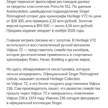
Singer переносит философию рестомодов далеко
за пределы классических Porsche 911. По данным
Autoevolution, швейцарское подразделение Singer
Reimagined готовит два хронографа Heritage V72 по цене
от $28 300, или примерно 2,32 млн рублей. Золотая
версия оценена в $55 500 — около 4,56 млн рублей.
Продажи издание ожидает в ноябре 2026 года.
Главная интрига связана не с золотом. В Heritage V72
используется восстановленный ручной механизм
Valjoux 72 — представитель семейства калибров,
которое десятилетиями применялось в спортивных
хронографах Rolex, Heuer, Breitling и других марок.
Но здесь обнаруживается несостыковка, которую
нельзя игнорировать. Официальный Singer Reimagined
сейчас называет основой Heritage Collection
не Valjoux 72, а его более позднего родственника Valjoux
236. Сам производитель пишет, что развитие семейства
прошло через Valjoux 72 и завершилось появлением
Valjoux 236 в 1974 году. Именно 236 сегодня фигурирует
в официальной коллекции Singer.