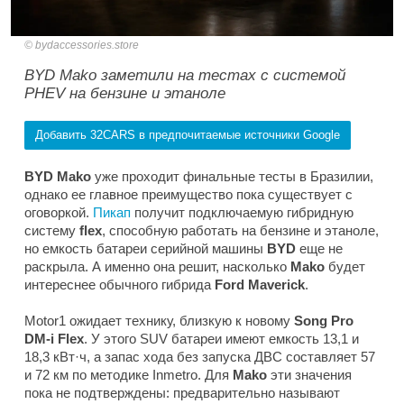
bydaccessories.store
BYD Mako заметили на тестах с системой
PHEV на бензине и этаноле
Добавить 32CARS в предпочитаемые источники Google
BYD Mako
уже проходит финальные тесты в Бразилии,
однако ее главное преимущество пока существует с
оговоркой.
Пикап
получит подключаемую гибридную
систему
flex
, способную работать на бензине и этаноле,
но емкость батареи серийной машины
BYD
еще не
раскрыла. А именно она решит, насколько
Mako
будет
интереснее обычного гибрида
Ford Maverick
.
Motor1
ожидает технику, близкую к новому
Song Pro
DM-i Flex
. У этого SUV батареи имеют емкость 13,1 и
18,3 кВт·ч, а запас хода без запуска ДВС составляет 57
и 72 км по методике Inmetro. Для
Mako
эти значения
пока не подтверждены: предварительно называют