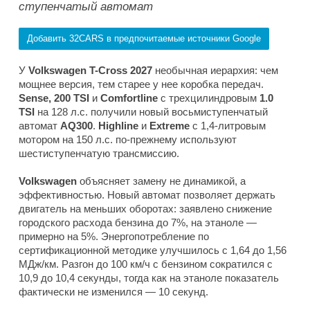
ступенчатый автомат
Добавить 32CARS в предпочитаемые источники Google
У
Volkswagen T-Cross 2027
необычная иерархия: чем
мощнее версия, тем старее у нее коробка передач.
Sense, 200 TSI
и
Comfortline
с трехцилиндровым
1.0
TSI
на 128 л.с. получили новый восьмиступенчатый
автомат
AQ300
.
Highline
и
Extreme
с 1,4-литровым
мотором на 150 л.с. по-прежнему используют
шестиступенчатую трансмиссию.
Volkswagen
объясняет замену не динамикой, а
эффективностью. Новый автомат позволяет держать
двигатель на меньших оборотах: заявлено снижение
городского расхода бензина до 7%, на этаноле —
примерно на 5%. Энергопотребление по
сертификационной методике улучшилось с 1,64 до 1,56
МДж/км. Разгон до 100 км/ч с бензином сократился с
10,9 до 10,4 секунды, тогда как на этаноле показатель
фактически не изменился — 10 секунд.