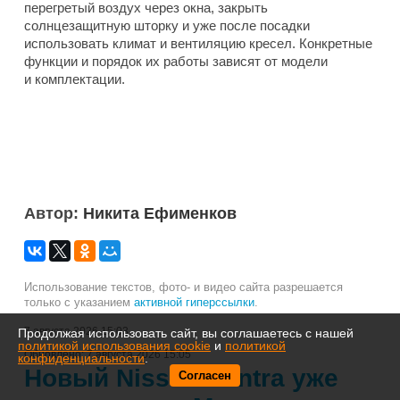
перегретый воздух через окна, закрыть
солнцезащитную шторку и уже после посадки
использовать климат и вентиляцию кресел. Конкретные
функции и порядок их работы зависят от модели
и комплектации.
Автор:
Никита Ефименков
Использование текстов, фото- и видео сайта разрешается
только с указанием
активной гиперссылки
.
7 августа 2026 15:03
Продолжая использовать сайт, вы соглашаетесь с нашей
политикой использования cookie
и
политикой
Обновлено:
7 августа 2026 15:05
конфиденциальности
.
Новый Nissan Sentra уже
Согласен