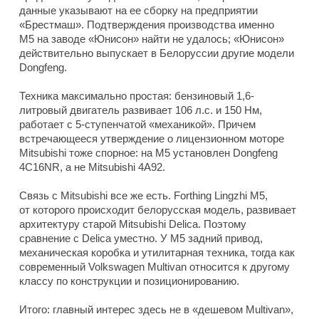
данные указывают на ее сборку на предприятии
«Брестмаш». Подтверждения производства именно
M5 на заводе «Юнисон» найти не удалось; «Юнисон»
действительно выпускает в Белоруссии другие модели
Dongfeng.
Техника максимально простая: бензиновый 1,6-
литровый двигатель развивает 106 л.с. и 150 Нм,
работает с 5-ступенчатой «механикой». Причем
встречающееся утверждение о лицензионном моторе
Mitsubishi тоже спорное: на M5 установлен Dongfeng
4C16NR, а не Mitsubishi 4A92.
Связь с Mitsubishi все же есть. Forthing Lingzhi M5,
от которого происходит белорусская модель, развивает
архитектуру старой Mitsubishi Delica. Поэтому
сравнение с Delica уместно. У M5 задний привод,
механическая коробка и утилитарная техника, тогда как
современный Volkswagen Multivan относится к другому
классу по конструкции и позиционированию.
Итого: главный интерес здесь не в «дешевом Multivan»,