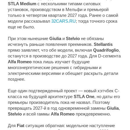
STLA Medium
с несколькими типами силовых
установок, производством в Мельфи и премьерой
только в четвертом квартале 2027 года. Ранее о самой
модели рассказывал
32CARS.RU
; тогда точного срока
еще не было.
При этом нынешние
Giulia
и
Stelvio
не обязаны
исчезнуть раньше появления преемников.
Stellantis
прямо заявляет, что обе модели, включая
Quadrifoglio
,
останутся в производстве до 2027 года. Для D-сегмента
Alfa Romeo
пока лишь изучает будущие
многоэнергетические решения с гибридными и
электрическими версиями и обещает раскрыть детали
позднее.
Еще один подтвержденный проект — новый хэтчбек C-
класса на будущей архитектуре
STLA One
, но даты его
премьеры производитель пока не назвал. Поэтому
превращать 2027-й в год одновременной замены
Giulia
,
Stelvio
и всей гаммы
Alfa Romeo
преждевременно.
Для
Fiat
ситуация обратная: модельное наступление