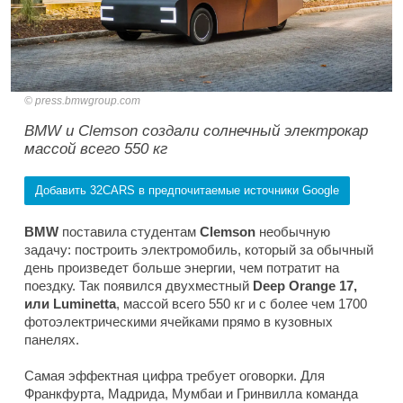
press.bmwgroup.com
BMW и Clemson создали солнечный электрокар
массой всего 550 кг
Добавить 32CARS в предпочитаемые источники Google
BMW
поставила студентам
Clemson
необычную
задачу: построить электромобиль, который за обычный
день произведет больше энергии, чем потратит на
поездку. Так появился двухместный
Deep Orange 17,
или Luminetta
, массой всего 550 кг и с более чем 1700
фотоэлектрическими ячейками прямо в кузовных
панелях.
Самая эффектная цифра требует оговорки. Для
Франкфурта, Мадрида, Мумбаи и Гринвилла команда