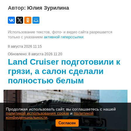
Автор:
Юлия Зурилина
Использование текстов, фото- и видео сайта разрешается
только с указанием
активной гиперссылки
.
8 августа 2026 11:15
Обновлено:
8 августа 2026 11:20
Land Cruiser подготовили к
грязи, а салон сделали
полностью белым
Продолжая использовать сайт, вы соглашаетесь с нашей
политикой использования cookie
и
политикой
конфиденциальности
.
Согласен