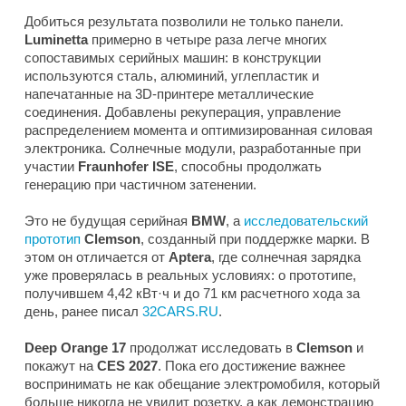
Добиться результата позволили не только панели.
Luminetta
примерно в четыре раза легче многих
сопоставимых серийных машин: в конструкции
используются сталь, алюминий, углепластик и
напечатанные на 3D-принтере металлические
соединения. Добавлены рекуперация, управление
распределением момента и оптимизированная силовая
электроника. Солнечные модули, разработанные при
участии
Fraunhofer ISE
, способны продолжать
генерацию при частичном затенении.
Это не будущая серийная
BMW
, а
исследовательский
прототип
Clemson
, созданный при поддержке марки. В
этом он отличается от
Aptera
, где солнечная зарядка
уже проверялась в реальных условиях: о прототипе,
получившем 4,42 кВт·ч и до 71 км расчетного хода за
день, ранее писал
32CARS.RU
.
Deep Orange 17
продолжат исследовать в
Clemson
и
покажут на
CES 2027
. Пока его достижение важнее
воспринимать не как обещание электромобиля, который
больше никогда не увидит розетку, а как демонстрацию