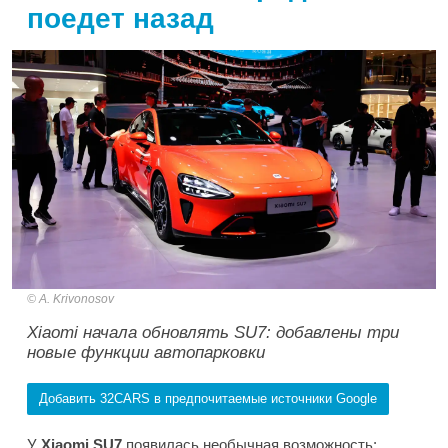
поедет назад
A. Krivonosov
Xiaomi начала обновлять SU7: добавлены три
новые функции автопарковки
Добавить 32CARS в предпочитаемые источники Google
У
Xiaomi SU7
появилась необычная возможность: