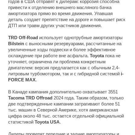
годов в США отправят к дилерам: коррозия способна
привести к отделению внешнего масляного бачка
амортизатора прямо во время движения. Упавшая
деталь создает препятствие на дороге и повышает риск
ДТП или травм других участников движения.
TRD Off-Road
использует однотрубные амортизаторы
Bilstein
с выносными резервуарами, рассчитанные на
увеличенные ходы подвески и более эффективное
охлаждение при работе вне асфальта.
Toyota
пока не
уточняет, ограничена ли проблема конкретным
двигателем: версия предлагается как с обычным 2,4-
литровым турбомотором, так и с гибридной системой
i-
FORCE MAX
.
В Канаде кампания дополнительно охватывает 3551
Tacoma TRD Offroad
2024 года. Таким образом, только
две подтвержденные кампании затрагивают более 51
тыс. машин в Северной Америке, хотя американская
цифра около 48 тыс. остается отдельной официальной
статистикой
Toyota USA
.
Дилеры проверят передние и задние амортизаторы и