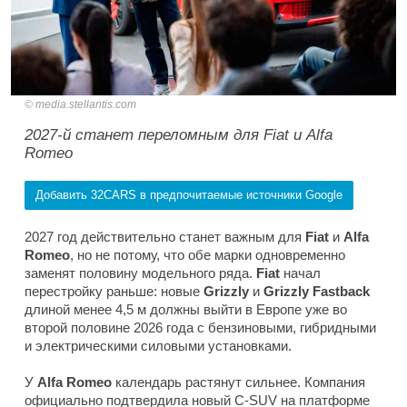
media.stellantis.com
2027-й станет переломным для Fiat и Alfa
Romeo
Добавить 32CARS в предпочитаемые источники Google
2027 год действительно станет важным для
Fiat
и
Alfa
Romeo
, но не потому, что обе марки одновременно
заменят половину модельного ряда.
Fiat
начал
перестройку раньше: новые
Grizzly
и
Grizzly Fastback
длиной менее 4,5 м должны выйти в Европе уже во
второй половине 2026 года с бензиновыми, гибридными
и электрическими силовыми установками.
У
Alfa Romeo
календарь растянут сильнее. Компания
официально подтвердила новый C-SUV на платформе