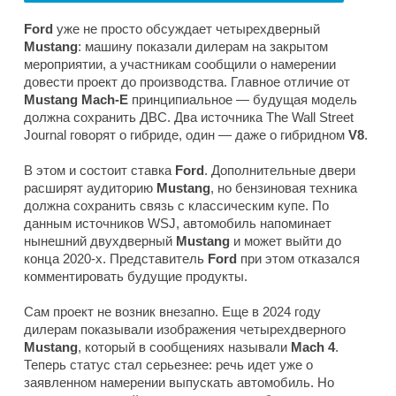
Ford
уже не просто обсуждает четырехдверный
Mustang
: машину показали дилерам на закрытом
мероприятии, а участникам сообщили о намерении
довести проект до производства. Главное отличие от
Mustang Mach-E
принципиальное — будущая модель
должна сохранить ДВС. Два источника
The Wall Street
Journal
говорят о гибриде, один — даже о гибридном
V8
.
В этом и состоит ставка
Ford
. Дополнительные двери
расширят аудиторию
Mustang
, но бензиновая техника
должна сохранить связь с классическим купе. По
данным источников
WSJ
, автомобиль напоминает
нынешний двухдверный
Mustang
и может выйти до
конца 2020-х. Представитель
Ford
при этом отказался
комментировать будущие продукты.
Сам проект не возник внезапно. Еще в 2024 году
дилерам показывали изображения четырехдверного
Mustang
, который в сообщениях называли
Mach 4
.
Теперь статус стал серьезнее: речь идет уже о
заявленном намерении выпускать автомобиль. Но