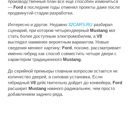
производственный план все еще способен измениться
—
Ford
в последние годы отменял проекты даже после
продвинутой стадии разработки.
Интересно и другое. Недавно
32CARS.RU
разбирал
сценарий, при котором четырехдверный
Mustang
мог
стать более доступным электромобилем, а
V8
выглядел наименее вероятным вариантом. Новые
сведения меняют картину:
Ford
, похоже, рассматривает
именно гибрид как способ совместить четыре двери с
характером традиционного
Mustang
.
До серийной премьеры главным вопросом остается не
количество дверей, а силовая установка. Если
гибридный
V8
действительно дойдет до конвейера,
Ford
расширит
Mustang
намного радикальнее, чем просто
добавлением заднего ряда.