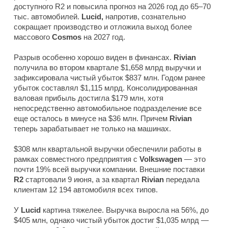
доступного R2 и повысила прогноз на 2026 год до 65–70
тыс. автомобилей.
Lucid,
напротив, сознательно
сокращает производство и отложила выход более
массового
Cosmos
на 2027 год.
Разрыв особенно хорошо виден в финансах.
Rivian
получила во втором квартале $1,658 млрд выручки и
зафиксировала чистый убыток $837 млн. Годом ранее
убыток составлял $1,115 млрд. Консолидированная
валовая прибыль достигла $179 млн, хотя
непосредственно автомобильное подразделение все
еще осталось в минусе на $36 млн. Причем
Rivian
теперь зарабатывает не только на машинах.
$308 млн квартальной выручки обеспечили работы в
рамках совместного предприятия с
Volkswagen
— это
почти 19% всей выручки компании. Внешние поставки
R2
стартовали 9 июня, а за квартал
Rivian
передала
клиентам 12 194 автомобиля всех типов.
У
Lucid
картина тяжелее. Выручка выросла на 56%, до
$405 млн, однако чистый убыток достиг $1,035 млрд —