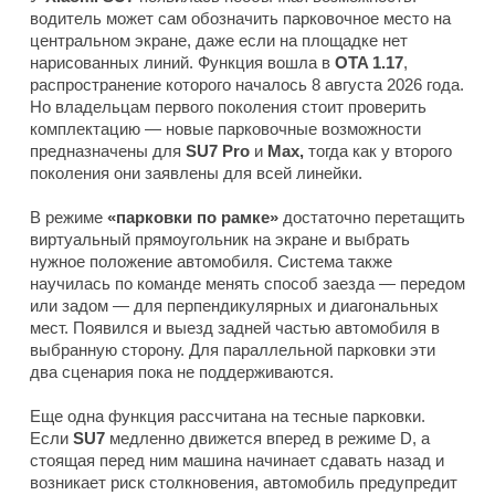
водитель может сам обозначить парковочное место на
центральном экране, даже если на площадке нет
нарисованных линий. Функция вошла в
OTA 1.17
,
распространение которого началось 8 августа 2026 года.
Но владельцам первого поколения стоит проверить
комплектацию — новые парковочные возможности
предназначены для
SU7 Pro
и
Max,
тогда как у второго
поколения они заявлены для всей линейки.
В режиме
«парковки по рамке»
достаточно перетащить
виртуальный прямоугольник на экране и выбрать
нужное положение автомобиля. Система также
научилась по команде менять способ заезда — передом
или задом — для перпендикулярных и диагональных
мест. Появился и выезд задней частью автомобиля в
выбранную сторону. Для параллельной парковки эти
два сценария пока не поддерживаются.
Еще одна функция рассчитана на тесные парковки.
Если
SU7
медленно движется вперед в режиме D, а
стоящая перед ним машина начинает сдавать назад и
возникает риск столкновения, автомобиль предупредит