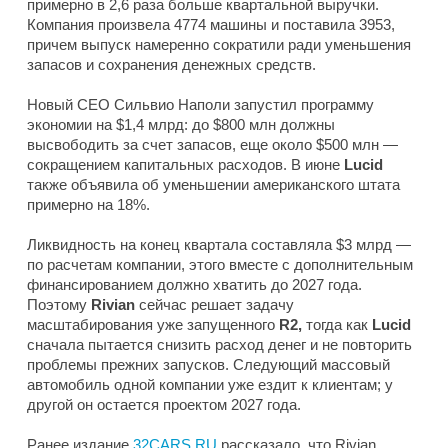
примерно в 2,6 раза больше квартальной выручки.
Компания произвела 4774 машины и поставила 3953,
причем выпуск намеренно сократили ради уменьшения
запасов и сохранения денежных средств.
Новый CEO Сильвио Наполи запустил программу
экономии на $1,4 млрд: до $800 млн должны
высвободить за счет запасов, еще около $500 млн —
сокращением капитальных расходов. В июне
Lucid
также объявила об уменьшении американского штата
примерно на 18%.
Ликвидность на конец квартала составляла $3 млрд —
по расчетам компании, этого вместе с дополнительным
финансированием должно хватить до 2027 года.
Поэтому
Rivian
сейчас решает задачу
масштабирования уже запущенного
R2,
тогда как
Lucid
сначала пытается снизить расход денег и не повторить
проблемы прежних запусков. Следующий массовый
автомобиль одной компании уже ездит к клиентам; у
другой он остается проектом 2027 года.
Ранее издание
32CARS.RU
рассказало, что Rivian