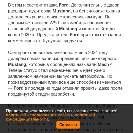
В этом и состоит ставка
Ford
. Дополнительные двери
расширят аудиторию
Mustang
, но бензиновая техника
должна сохранить связь с классическим купе. По
данным источников
WSJ
, автомобиль напоминает
нынешний двухдверный
Mustang
и может выйти до
конца 2020-х. Представитель
Ford
при этом отказался
комментировать будущие продукты.
Сам проект не возник внезапно. Еще в 2024 году
дилерам показывали изображения четырехдверного
Mustang
, который в сообщениях называли
Mach 4
.
Теперь статус стал серьезнее: речь идет уже о
заявленном намерении выпускать автомобиль. Но
производственный план все еще способен измениться
—
Ford
в последние годы отменял проекты даже после
продвинутой стадии разработки.
Интересно и другое. Недавно
32CARS.RU
разбирал
Продолжая использовать сайт, вы соглашаетесь с нашей
сценарий, при котором четырехдверный
Mustang
мог
политикой использования cookie
и
политикой
стать более доступным электромобилем, а
V8
конфиденциальности
.
выглядел наименее вероятным вариантом. Новые
Согласен
сведения меняют картину:
Ford
, похоже, рассматривает