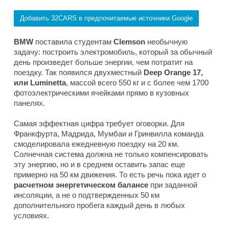
Добавить 32CARS в предпочитаемые источники Google
BMW
поставила студентам
Clemson
необычную
задачу: построить электромобиль, который за обычный
день произведет больше энергии, чем потратит на
поездку. Так появился двухместный
Deep Orange 17,
или Luminetta
, массой всего 550 кг и с более чем 1700
фотоэлектрическими ячейками прямо в кузовных
панелях.
Самая эффектная цифра требует оговорки. Для
Франкфурта, Мадрида, Мумбаи и Гринвилла команда
смоделировала ежедневную поездку на 20 км.
Солнечная система должна не только компенсировать
эту энергию, но и в среднем оставить запас еще
примерно на 50 км движения. То есть речь пока идет о
расчетном энергетическом балансе
при заданной
инсоляции, а не о подтвержденных 50 км
дополнительного пробега каждый день в любых
условиях.