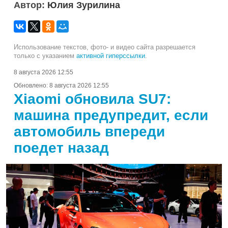
Автор:
Юлия Зурилина
Использование текстов, фото- и видео сайта разрешается
только с указанием
активной гиперссылки
.
8 августа 2026 12:55
Обновлено:
8 августа 2026 12:55
Xiaomi обновила SU7:
машина предупредит, если
автомобиль впереди
поедет назад