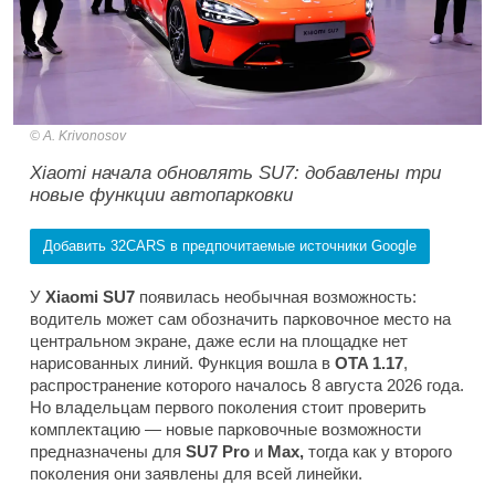
A. Krivonosov
Xiaomi начала обновлять SU7: добавлены три
новые функции автопарковки
Добавить 32CARS в предпочитаемые источники Google
У
Xiaomi SU7
появилась необычная возможность:
водитель может сам обозначить парковочное место на
центральном экране, даже если на площадке нет
нарисованных линий. Функция вошла в
OTA 1.17
,
распространение которого началось 8 августа 2026 года.
Но владельцам первого поколения стоит проверить
комплектацию — новые парковочные возможности
предназначены для
SU7 Pro
и
Max,
тогда как у второго
поколения они заявлены для всей линейки.