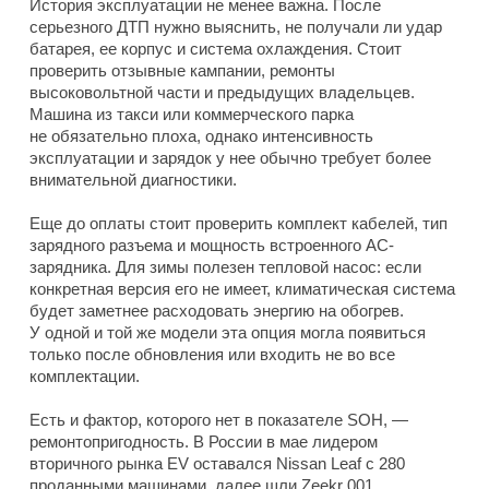
История эксплуатации не менее важна. После
серьезного ДТП нужно выяснить, не получали ли удар
батарея, ее корпус и система охлаждения. Стоит
проверить отзывные кампании, ремонты
высоковольтной части и предыдущих владельцев.
Машина из такси или коммерческого парка
не обязательно плоха, однако интенсивность
эксплуатации и зарядок у нее обычно требует более
внимательной диагностики.
Еще до оплаты стоит проверить комплект кабелей, тип
зарядного разъема и мощность встроенного AC-
зарядника. Для зимы полезен тепловой насос: если
конкретная версия его не имеет, климатическая система
будет заметнее расходовать энергию на обогрев.
У одной и той же модели эта опция могла появиться
только после обновления или входить не во все
комплектации.
Есть и фактор, которого нет в показателе SOH, —
ремонтопригодность. В России в мае лидером
вторичного рынка EV оставался Nissan Leaf с 280
проданными машинами, далее шли Zeekr 001,