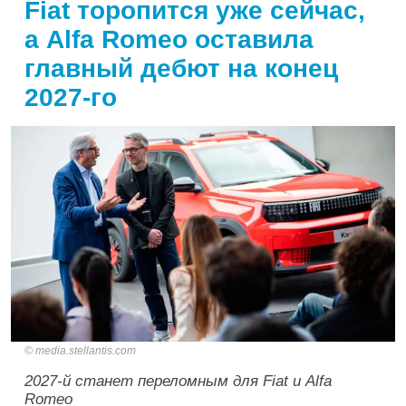
Fiat торопится уже сейчас,
а Alfa Romeo оставила
главный дебют на конец
2027-го
media.stellantis.com
2027-й станет переломным для Fiat и Alfa
Romeo