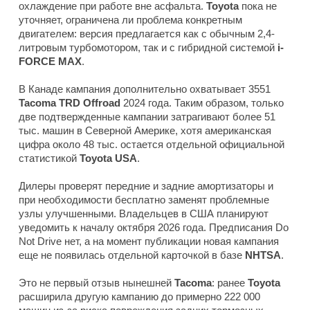
охлаждение при работе вне асфальта.
Toyota
пока не
уточняет, ограничена ли проблема конкретным
двигателем: версия предлагается как с обычным 2,4-
литровым турбомотором, так и с гибридной системой
i-
FORCE MAX
.
В Канаде кампания дополнительно охватывает 3551
Tacoma TRD Offroad
2024 года. Таким образом, только
две подтвержденные кампании затрагивают более 51
тыс. машин в Северной Америке, хотя американская
цифра около 48 тыс. остается отдельной официальной
статистикой
Toyota USA
.
Дилеры проверят передние и задние амортизаторы и
при необходимости бесплатно заменят проблемные
узлы улучшенными. Владельцев в США планируют
уведомить к началу октября 2026 года. Предписания Do
Not Drive нет, а на момент публикации новая кампания
еще не появилась отдельной карточкой в базе
NHTSA
.
Это не первый отзыв нынешней
Tacoma
: ранее
Toyota
расширила другую кампанию до примерно 222 000