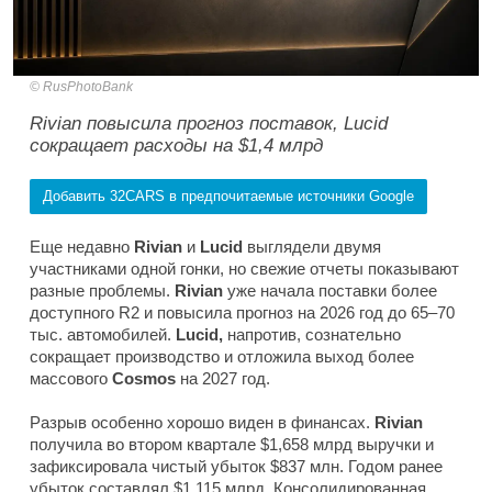
RusPhotoBank
Rivian повысила прогноз поставок, Lucid
сокращает расходы на $1,4 млрд
Добавить 32CARS в предпочитаемые источники Google
Еще недавно
Rivian
и
Lucid
выглядели двумя
участниками одной гонки, но свежие отчеты показывают
разные проблемы.
Rivian
уже начала поставки более
доступного R2 и повысила прогноз на 2026 год до 65–70
тыс. автомобилей.
Lucid,
напротив, сознательно
сокращает производство и отложила выход более
массового
Cosmos
на 2027 год.
Разрыв особенно хорошо виден в финансах.
Rivian
получила во втором квартале $1,658 млрд выручки и
зафиксировала чистый убыток $837 млн. Годом ранее
убыток составлял $1,115 млрд. Консолидированная