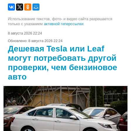
Использование текстов, фото- и видео сайта разрешается
только с указанием
активной гиперссылки
.
8 августа 2026 22:24
Обновлено:
8 августа 2026 22:24
Дешевая Tesla или Leaf
могут потребовать другой
проверки, чем бензиновое
авто