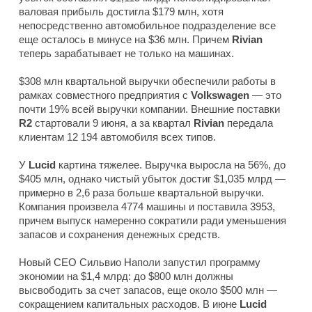
валовая прибыль достигла $179 млн, хотя
непосредственно автомобильное подразделение все
еще осталось в минусе на $36 млн. Причем
Rivian
теперь зарабатывает не только на машинах.
$308 млн квартальной выручки обеспечили работы в
рамках совместного предприятия с
Volkswagen
— это
почти 19% всей выручки компании. Внешние поставки
R2
стартовали 9 июня, а за квартал
Rivian
передала
клиентам 12 194 автомобиля всех типов.
У
Lucid
картина тяжелее. Выручка выросла на 56%, до
$405 млн, однако чистый убыток достиг $1,035 млрд —
примерно в 2,6 раза больше квартальной выручки.
Компания произвела 4774 машины и поставила 3953,
причем выпуск намеренно сократили ради уменьшения
запасов и сохранения денежных средств.
Новый CEO Сильвио Наполи запустил программу
экономии на $1,4 млрд: до $800 млн должны
высвободить за счет запасов, еще около $500 млн —
сокращением капитальных расходов. В июне
Lucid