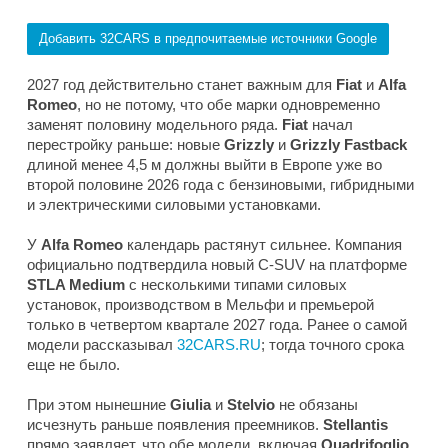
Добавить 32CARS в предпочитаемые источники Google
2027 год действительно станет важным для
Fiat
и
Alfa
Romeo
, но не потому, что обе марки одновременно
заменят половину модельного ряда.
Fiat
начал
перестройку раньше: новые
Grizzly
и
Grizzly Fastback
длиной менее 4,5 м должны выйти в Европе уже во
второй половине 2026 года с бензиновыми, гибридными
и электрическими силовыми установками.
У
Alfa Romeo
календарь растянут сильнее. Компания
официально подтвердила новый C-SUV на платформе
STLA Medium
с несколькими типами силовых
установок, производством в Мельфи и премьерой
только в четвертом квартале 2027 года. Ранее о самой
модели рассказывал
32CARS.RU
; тогда точного срока
еще не было.
При этом нынешние
Giulia
и
Stelvio
не обязаны
исчезнуть раньше появления преемников.
Stellantis
прямо заявляет, что обе модели, включая
Quadrifoglio
,