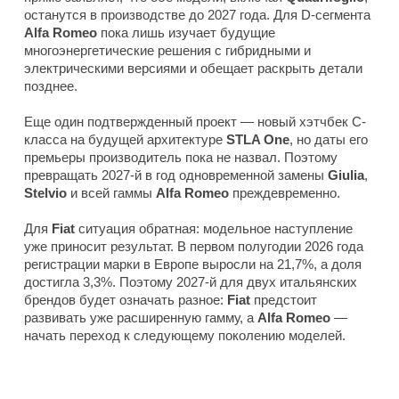
останутся в производстве до 2027 года. Для D-сегмента
Alfa Romeo
пока лишь изучает будущие
многоэнергетические решения с гибридными и
электрическими версиями и обещает раскрыть детали
позднее.
Еще один подтвержденный проект — новый хэтчбек C-
класса на будущей архитектуре
STLA One
, но даты его
премьеры производитель пока не назвал. Поэтому
превращать 2027-й в год одновременной замены
Giulia
,
Stelvio
и всей гаммы
Alfa Romeo
преждевременно.
Для
Fiat
ситуация обратная: модельное наступление
уже приносит результат. В первом полугодии 2026 года
регистрации марки в Европе выросли на 21,7%, а доля
достигла 3,3%. Поэтому 2027-й для двух итальянских
брендов будет означать разное:
Fiat
предстоит
развивать уже расширенную гамму, а
Alfa Romeo
—
начать переход к следующему поколению моделей.