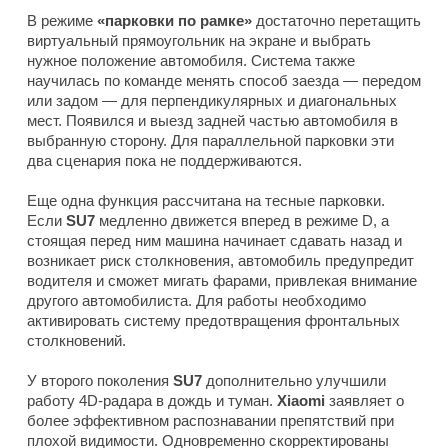
В режиме
«парковки по рамке»
достаточно перетащить
виртуальный прямоугольник на экране и выбрать
нужное положение автомобиля. Система также
научилась по команде менять способ заезда — передом
или задом — для перпендикулярных и диагональных
мест. Появился и выезд задней частью автомобиля в
выбранную сторону. Для параллельной парковки эти
два сценария пока не поддерживаются.
Еще одна функция рассчитана на тесные парковки.
Если
SU7
медленно движется вперед в режиме D, а
стоящая перед ним машина начинает сдавать назад и
возникает риск столкновения, автомобиль предупредит
водителя и сможет мигать фарами, привлекая внимание
другого автомобилиста. Для работы необходимо
активировать систему предотвращения фронтальных
столкновений.
У второго поколения
SU7
дополнительно улучшили
работу 4D-радара в дождь и туман.
Xiaomi
заявляет о
более эффективном распознавании препятствий при
плохой видимости. Одновременно скорректированы