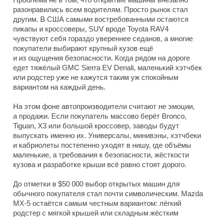
разонравились всем водителям. Просто рынок стал
другим. В США самыми востребованными остаются
пикапы и кроссоверы, SUV вроде Toyota RAV4
чувствуют себя гораздо увереннее седанов, а многие
покупатели выбирают крупный кузов ещё
и из ощущения безопасности. Когда рядом на дороге
едет тяжёлый GMC Sierra EV Denali, маленький хэтчбек
или родстер уже не кажутся таким уж спокойным
вариантом на каждый день.
На этом фоне автопроизводители считают не эмоции,
а продажи. Если покупатель массово берёт Bronco,
Tiguan, X3 или большой кроссовер, заводы будут
выпускать именно их. Универсалы, минивэны, хэтчбеки
и кабриолеты постепенно уходят в нишу, где объёмы
маленькие, а требования к безопасности, жёсткости
кузова и разработке крыши всё равно стоят дорого.
До отметки в $50 000 выбор открытых машин для
обычного покупателя стал почти символическим. Mazda
MX-5 остаётся самым честным вариантом: лёгкий
родстер с мягкой крышей или складным жёстким