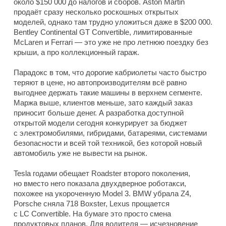
около $150 000 до налогов и сборов. Aston Martin
продаёт сразу несколько роскошных открытых
моделей, однако там трудно уложиться даже в $200 000.
Bentley Continental GT Convertible, лимитированные
McLaren и Ferrari — это уже не про летнюю поездку без
крыши, а про коллекционный гараж.
Парадокс в том, что дорогие кабриолеты часто быстро
теряют в цене, но автопроизводителям всё равно
выгоднее держать такие машины в верхнем сегменте.
Маржа выше, клиентов меньше, зато каждый заказ
приносит больше денег. А разработка доступной
открытой модели сегодня конкурирует за бюджет
с электромобилями, гибридами, батареями, системами
безопасности и всей той техникой, без которой новый
автомобиль уже не вывести на рынок.
Tesla годами обещает Roadster второго поколения,
но вместо него показала двухдверное роботакси,
похожее на укороченную Model 3. BMW убрала Z4,
Porsche сняла 718 Boxster, Lexus прощается
с LC Convertible. На бумаге это просто смена
продуктовых планов. Для водителя — исчезновение