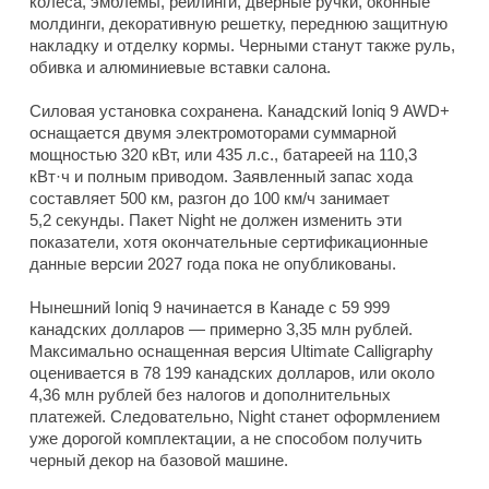
колеса, эмблемы, рейлинги, дверные ручки, оконные
молдинги, декоративную решетку, переднюю защитную
накладку и отделку кормы. Черными станут также руль,
обивка и алюминиевые вставки салона.
Силовая установка сохранена. Канадский Ioniq 9 AWD+
оснащается двумя электромоторами суммарной
мощностью 320 кВт, или 435 л.с., батареей на 110,3
кВт·ч и полным приводом. Заявленный запас хода
составляет 500 км, разгон до 100 км/ч занимает
5,2 секунды. Пакет Night не должен изменить эти
показатели, хотя окончательные сертификационные
данные версии 2027 года пока не опубликованы.
Нынешний Ioniq 9 начинается в Канаде с 59 999
канадских долларов — примерно 3,35 млн рублей.
Максимально оснащенная версия Ultimate Calligraphy
оценивается в 78 199 канадских долларов, или около
4,36 млн рублей без налогов и дополнительных
платежей. Следовательно, Night станет оформлением
уже дорогой комплектации, а не способом получить
черный декор на базовой машине.