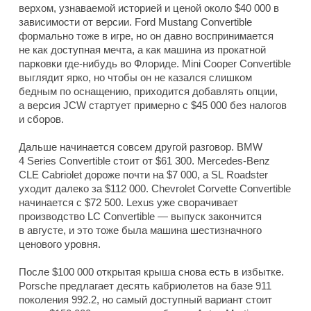
верхом, узнаваемой историей и ценой около $40 000 в
зависимости от версии. Ford Mustang Convertible
формально тоже в игре, но он давно воспринимается
не как доступная мечта, а как машина из прокатной
парковки где-нибудь во Флориде. Mini Cooper Convertible
выглядит ярко, но чтобы он не казался слишком
бедным по оснащению, приходится добавлять опции,
а версия JCW стартует примерно с $45 000 без налогов
и сборов.
Дальше начинается совсем другой разговор. BMW
4 Series Convertible стоит от $61 300. Mercedes-Benz
CLE Cabriolet дороже почти на $7 000, а SL Roadster
уходит далеко за $112 000. Chevrolet Corvette Convertible
начинается с $72 500. Lexus уже сворачивает
производство LC Convertible — выпуск закончится
в августе, и это тоже была машина шестизначного
ценового уровня.
После $100 000 открытая крыша снова есть в избытке.
Porsche предлагает десять кабриолетов на базе 911
поколения 992.2, но самый доступный вариант стоит