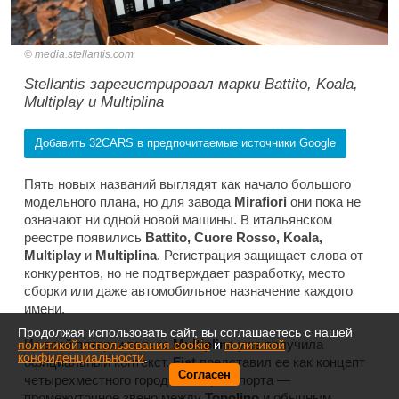
media.stellantis.com
Stellantis зарегистрировал марки Battito, Koala,
Multiplay и Multiplina
Добавить 32CARS в предпочитаемые источники Google
Пять новых названий выглядят как начало большого
модельного плана, но для завода
Mirafiori
они пока не
означают ни одной новой машины. В итальянском
реестре появились
Battito, Cuore Rosso, Koala,
Multiplay
и
Multiplina
. Регистрация защищает слова от
конкурентов, но не подтверждает разработку, место
сборки или даже автомобильное назначение каждого
имени.
Продолжая использовать сайт, вы соглашаетесь с нашей
Из всей пятерки только
Multiplina
уже получила
политикой использования cookie
и
политикой
конфиденциальности
.
официальный контекст.
Fiat
представил ее как концепт
Согласен
четырехместного городского транспорта —
промежуточное звено между
Topolino
и обычным