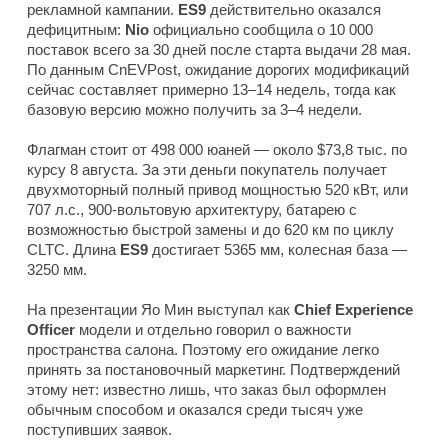
рекламной кампании.
ES9
действительно оказался
дефицитным:
Nio
официально сообщила о 10 000
поставок всего за 30 дней после старта выдачи 28 мая.
По данным
CnEVPost
, ожидание дорогих модификаций
сейчас составляет примерно 13–14 недель, тогда как
базовую версию можно получить за 3–4 недели.
Флагман стоит от 498 000 юаней — около $73,8 тыс. по
курсу 8 августа. За эти деньги покупатель получает
двухмоторный полный привод мощностью 520 кВт, или
707 л.с., 900-вольтовую архитектуру, батарею с
возможностью быстрой замены и до 620 км по циклу
CLTC. Длина
ES9
достигает 5365 мм, колесная база —
3250 мм.
На презентации Яо Мин выступал как
Chief Experience
Officer
модели и отдельно говорил о важности
пространства салона. Поэтому его ожидание легко
принять за постановочный маркетинг. Подтверждений
этому нет: известно лишь, что заказ был оформлен
обычным способом и оказался среди тысяч уже
поступивших заявок.