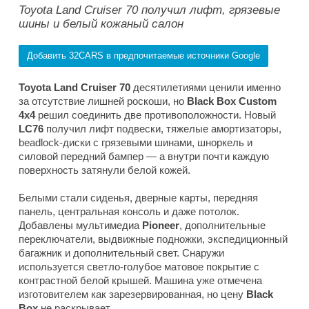
Toyota Land Cruiser 70 получил лифт, грязевые
шины и белый кожаный салон
Добавить 32CARS в предпочитаемые источники Google
Toyota Land Cruiser 70
десятилетиями ценили именно
за отсутствие лишней роскоши, но
Black Box Custom
4x4
решил соединить две противоположности. Новый
LC76
получил лифт подвески, тяжелые амортизаторы,
beadlock-диски с грязевыми шинами, шноркель и
силовой передний бампер — а внутри почти каждую
поверхность затянули белой кожей.
Белыми стали сиденья, дверные карты, передняя
панель, центральная консоль и даже потолок.
Добавлены мультимедиа
Pioneer
, дополнительные
переключатели, выдвижные подножки, экспедиционный
багажник и дополнительный свет. Снаружи
используется светло-голубое матовое покрытие с
контрастной белой крышей. Машина уже отмечена
изготовителем как зарезервированная, но цену
Black
Box
не раскрывает.