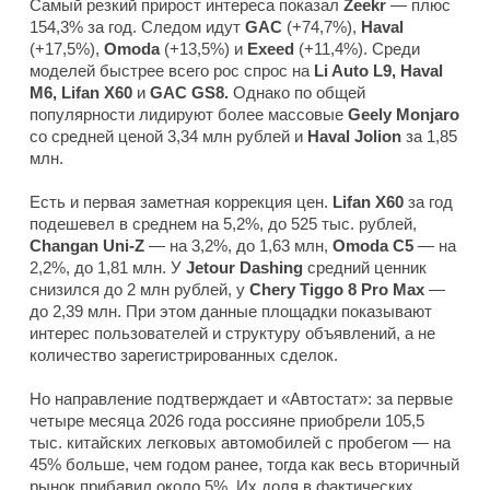
Самый резкий прирост интереса показал
Zeekr
— плюс
154,3% за год. Следом идут
GAC
(+74,7%),
Haval
(+17,5%),
Omoda
(+13,5%) и
Exeed
(+11,4%). Среди
моделей быстрее всего рос спрос на
Li Auto L9, Haval
M6, Lifan X60
и
GAC GS8.
Однако по общей
популярности лидируют более массовые
Geely Monjaro
со средней ценой 3,34 млн рублей и
Haval Jolion
за 1,85
млн.
Есть и первая заметная коррекция цен.
Lifan X60
за год
подешевел в среднем на 5,2%, до 525 тыс. рублей,
Changan Uni-Z
— на 3,2%, до 1,63 млн,
Omoda C5
— на
2,2%, до 1,81 млн. У
Jetour Dashing
средний ценник
снизился до 2 млн рублей, у
Chery Tiggo 8 Pro Max
—
до 2,39 млн. При этом данные площадки показывают
интерес пользователей и структуру объявлений, а не
количество зарегистрированных сделок.
Но направление подтверждает и «Автостат»: за первые
четыре месяца 2026 года россияне приобрели 105,5
тыс. китайских легковых автомобилей с пробегом — на
45% больше, чем годом ранее, тогда как весь вторичный
рынок прибавил около 5%. Их доля в фактических