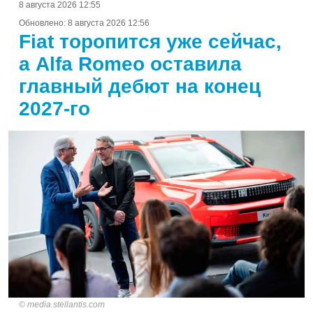
8 августа 2026 12:55
Обновлено:
8 августа 2026 12:56
Fiat торопится уже сейчас,
а Alfa Romeo оставила
главный дебют на конец
2027-го
media.stellantis.com