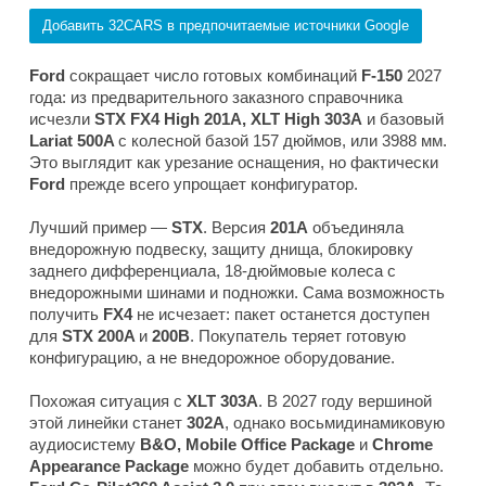
Добавить 32CARS в предпочитаемые источники Google
Ford
сокращает число готовых комбинаций
F-150
2027
года: из предварительного заказного справочника
исчезли
STX FX4 High 201A, XLT High 303A
и базовый
Lariat 500A
с колесной базой 157 дюймов, или 3988 мм.
Это выглядит как урезание оснащения, но фактически
Ford
прежде всего упрощает конфигуратор.
Лучший пример —
STX
. Версия
201A
объединяла
внедорожную подвеску, защиту днища, блокировку
заднего дифференциала, 18-дюймовые колеса с
внедорожными шинами и подножки. Сама возможность
получить
FX4
не исчезает: пакет останется доступен
для
STX 200A
и
200B
. Покупатель теряет готовую
конфигурацию, а не внедорожное оборудование.
Похожая ситуация с
XLT 303A
. В 2027 году вершиной
этой линейки станет
302A
, однако восьмидинамиковую
аудиосистему
B&O, Mobile Office Package
и
Chrome
Appearance Package
можно будет добавить отдельно.