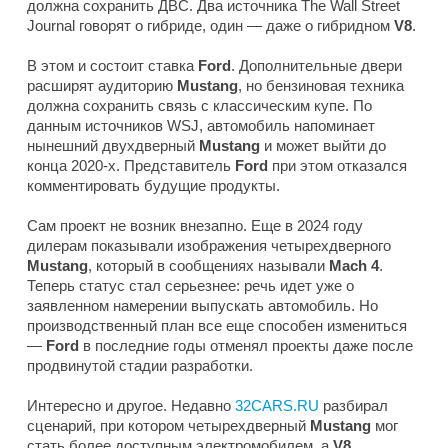
должна сохранить ДВС. Два источника
The Wall Street
Journal
говорят о гибриде, один — даже о гибридном
V8
.
В этом и состоит ставка
Ford
. Дополнительные двери
расширят аудиторию
Mustang
, но бензиновая техника
должна сохранить связь с классическим купе. По
данным источников
WSJ
, автомобиль напоминает
нынешний двухдверный
Mustang
и может выйти до
конца 2020-х. Представитель
Ford
при этом отказался
комментировать будущие продукты.
Сам проект не возник внезапно. Еще в 2024 году
дилерам показывали изображения четырехдверного
Mustang
, который в сообщениях называли
Mach 4
.
Теперь статус стал серьезнее: речь идет уже о
заявленном намерении выпускать автомобиль. Но
производственный план все еще способен измениться
—
Ford
в последние годы отменял проекты даже после
продвинутой стадии разработки.
Интересно и другое. Недавно
32CARS.RU
разбирал
сценарий, при котором четырехдверный
Mustang
мог
стать более доступным электромобилем, а
V8