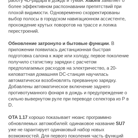
работу 4D-радара в дождь и туман.
Xiaomi
заявляет о
более эффективном распознавании препятствий при
плохой видимости. Одновременно скорректированы
выбор полосы в городском навигационном ассистенте,
прохождение крутых поворотов на трассе и логика
перестроений.
Обновление затронуло и бытовые функции
. В
приложении появилась дистанционная быстрая
подготовка салона к жаре или холоду, первое поколение
получило статистику зарядки с расчетом
предполагаемых расходов на электричество, а 20-
киловаттная домашняя DC-станция научилась
автоматически возобновлять прерванную зарядку.
Добавлены автоматическое включение заднего
противотуманного фонаря в дождь и предупреждение о
сильно вывернутом руле при переводе селектора из P в
D.
OTA 1.17
хорошо показывает нюанс программно
обновляемых автомобилей: одинаковое название
SU7
уже не гарантирует одинаковый набор новых
возможностей. Для первого поколения часть функций