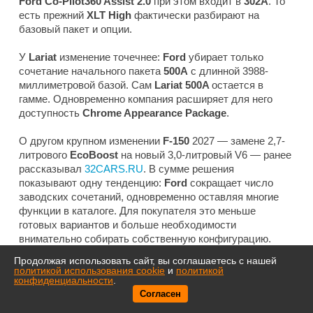
Ford Co-Pilot360 Assist 2.0
при этом входит в
302A
. То
есть прежний
XLT High
фактически разбирают на
базовый пакет и опции.
У
Lariat
изменение точечнее:
Ford
убирает только
сочетание начального пакета
500A
с длинной 3988-
миллиметровой базой. Сам
Lariat 500A
остается в
гамме. Одновременно компания расширяет для него
доступность
Chrome Appearance Package
.
О другом крупном изменении
F-150
2027 — замене 2,7-
литрового
EcoBoost
на новый 3,0-литровый V6 — ранее
рассказывал
32CARS.RU
. В сумме решения
показывают одну тенденцию:
Ford
сокращает число
заводских сочетаний, одновременно оставляя многие
функции в каталоге. Для покупателя это меньше
готовых вариантов и больше необходимости
внимательно собирать собственную конфигурацию.
Продолжая использовать сайт, вы соглашаетесь с нашей
политикой использования cookie
и
политикой
конфиденциальности
.
Согласен