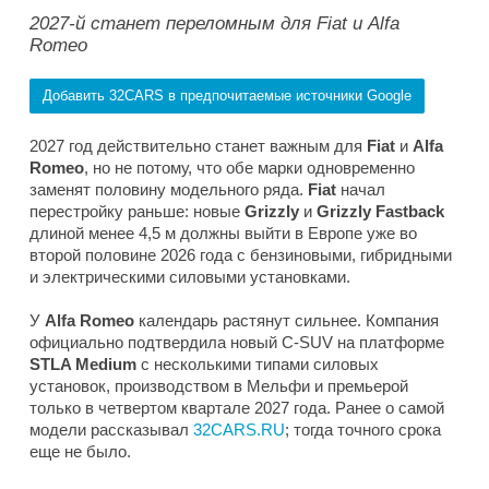
2027-й станет переломным для Fiat и Alfa
Romeo
Добавить 32CARS в предпочитаемые источники Google
2027 год действительно станет важным для
Fiat
и
Alfa
Romeo
, но не потому, что обе марки одновременно
заменят половину модельного ряда.
Fiat
начал
перестройку раньше: новые
Grizzly
и
Grizzly Fastback
длиной менее 4,5 м должны выйти в Европе уже во
второй половине 2026 года с бензиновыми, гибридными
и электрическими силовыми установками.
У
Alfa Romeo
календарь растянут сильнее. Компания
официально подтвердила новый C-SUV на платформе
STLA Medium
с несколькими типами силовых
установок, производством в Мельфи и премьерой
только в четвертом квартале 2027 года. Ранее о самой
модели рассказывал
32CARS.RU
; тогда точного срока
еще не было.