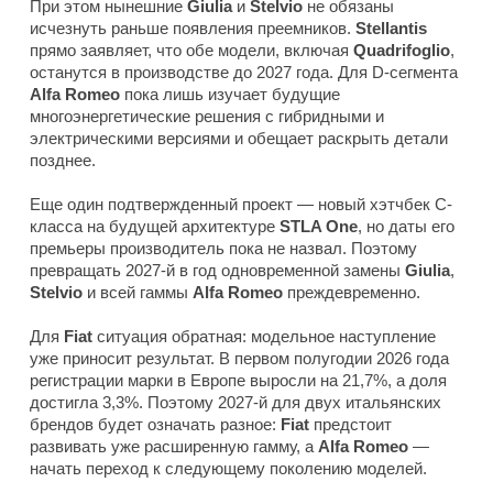
При этом нынешние
Giulia
и
Stelvio
не обязаны
исчезнуть раньше появления преемников.
Stellantis
прямо заявляет, что обе модели, включая
Quadrifoglio
,
останутся в производстве до 2027 года. Для D-сегмента
Alfa Romeo
пока лишь изучает будущие
многоэнергетические решения с гибридными и
электрическими версиями и обещает раскрыть детали
позднее.
Еще один подтвержденный проект — новый хэтчбек C-
класса на будущей архитектуре
STLA One
, но даты его
премьеры производитель пока не назвал. Поэтому
превращать 2027-й в год одновременной замены
Giulia
,
Stelvio
и всей гаммы
Alfa Romeo
преждевременно.
Для
Fiat
ситуация обратная: модельное наступление
уже приносит результат. В первом полугодии 2026 года
регистрации марки в Европе выросли на 21,7%, а доля
достигла 3,3%. Поэтому 2027-й для двух итальянских
брендов будет означать разное:
Fiat
предстоит
развивать уже расширенную гамму, а
Alfa Romeo
—
начать переход к следующему поколению моделей.