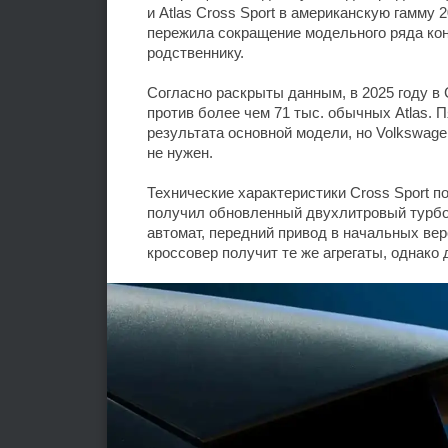
и Atlas Cross Sport в американскую гамму
пережила сокращение модельного ряда кон
родственнику.
Согласно раскрыты данным, в 2025 году в 
против более чем 71 тыс. обычных Atlas.
результата основной модели, но Volkswage
не нужен.
Технические характеристики Cross Sport п
получил обновленный двухлитровый турбо
автомат, передний привод в начальных вер
кроссовер получит те же агрегаты, однако