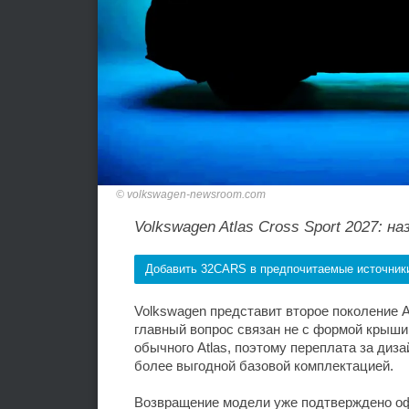
volkswagen-newsroom.com
Volkswagen Atlas Cross Sport 2027: 
Добавить 32CARS в предпочитаемые источник
Volkswagen представит второе поколение At
главный вопрос связан не с формой крыши,
обычного Atlas, поэтому переплата за ди
более выгодной базовой комплектацией.
Возвращение модели уже подтверждено оф