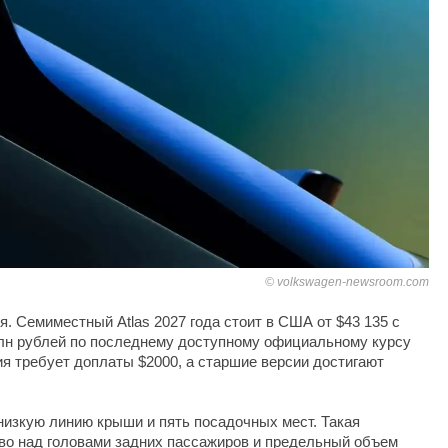
volkswagen-newsroom.com
я. Семиместный Atlas 2027 года стоит в США от $43 135 с
млн рублей по последнему доступному официальному курсу
я требует доплаты $2000, а старшие версии достигают
 низкую линию крыши и пять посадочных мест. Такая
во над головами задних пассажиров и предельный объем