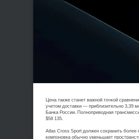
Цена также станет важной точкой сравнени
учетом доставки — приблизительно 3,39 
Банка России. Полноприводная трансмисси
$58 135.
Atlas Cross Sport должен сохранить более
компоновка обычно уменьшает пространст