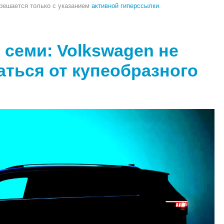
зрешается только с указанием
активной гиперссылки
.
 семи: Volkswagen не
аться от купеобразного