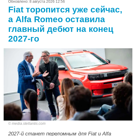
Обновлено:
8 августа 2026 12:56
Fiat торопится уже сейчас,
а Alfa Romeo оставила
главный дебют на конец
2027-го
media.stellantis.com
2027-й станет переломным для Fiat и Alfa