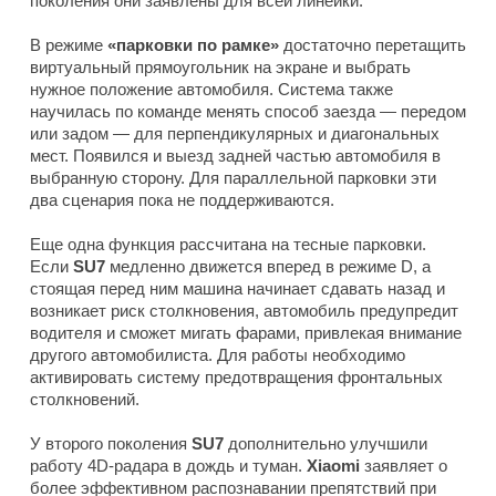
поколения они заявлены для всей линейки.
В режиме
«парковки по рамке»
достаточно перетащить
виртуальный прямоугольник на экране и выбрать
нужное положение автомобиля. Система также
научилась по команде менять способ заезда — передом
или задом — для перпендикулярных и диагональных
мест. Появился и выезд задней частью автомобиля в
выбранную сторону. Для параллельной парковки эти
два сценария пока не поддерживаются.
Еще одна функция рассчитана на тесные парковки.
Если
SU7
медленно движется вперед в режиме D, а
стоящая перед ним машина начинает сдавать назад и
возникает риск столкновения, автомобиль предупредит
водителя и сможет мигать фарами, привлекая внимание
другого автомобилиста. Для работы необходимо
активировать систему предотвращения фронтальных
столкновений.
У второго поколения
SU7
дополнительно улучшили
работу 4D-радара в дождь и туман.
Xiaomi
заявляет о
более эффективном распознавании препятствий при