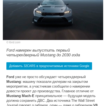
ford.com
Ford намерен выпустить первый
четырехдверный Mustang до 2030 года
Добавить 32CARS в предпочитаемые источники Google
Ford
уже не просто обсуждает четырехдверный
Mustang
: машину показали дилерам на закрытом
мероприятии, а участникам сообщили о намерении
довести проект до производства. Главное отличие от
Mustang Mach-E
принципиальное — будущая модель
должна сохранить ДВС. Два источника
The Wall Street
Journal
говорят о гибриде, один — даже о гибридном
V8
.