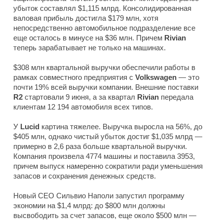
убыток составлял $1,115 млрд. Консолидированная
валовая прибыль достигла $179 млн, хотя
непосредственно автомобильное подразделение все
еще осталось в минусе на $36 млн. Причем
Rivian
теперь зарабатывает не только на машинах.
$308 млн квартальной выручки обеспечили работы в
рамках совместного предприятия с
Volkswagen
— это
почти 19% всей выручки компании. Внешние поставки
R2
стартовали 9 июня, а за квартал
Rivian
передала
клиентам 12 194 автомобиля всех типов.
У
Lucid
картина тяжелее. Выручка выросла на 56%, до
$405 млн, однако чистый убыток достиг $1,035 млрд —
примерно в 2,6 раза больше квартальной выручки.
Компания произвела 4774 машины и поставила 3953,
причем выпуск намеренно сократили ради уменьшения
запасов и сохранения денежных средств.
Новый CEO Сильвио Наполи запустил программу
экономии на $1,4 млрд: до $800 млн должны
высвободить за счет запасов, еще около $500 млн —