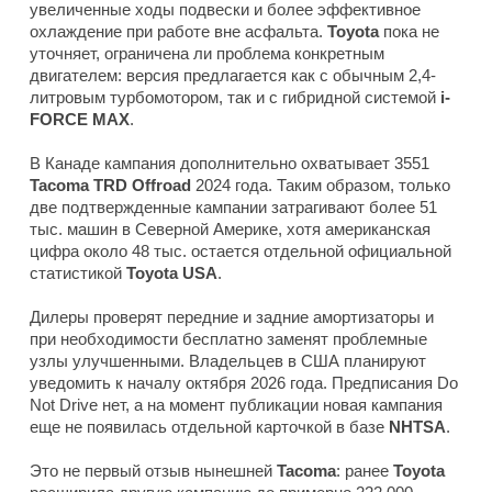
увеличенные ходы подвески и более эффективное
охлаждение при работе вне асфальта.
Toyota
пока не
уточняет, ограничена ли проблема конкретным
двигателем: версия предлагается как с обычным 2,4-
литровым турбомотором, так и с гибридной системой
i-
FORCE MAX
.
В Канаде кампания дополнительно охватывает 3551
Tacoma TRD Offroad
2024 года. Таким образом, только
две подтвержденные кампании затрагивают более 51
тыс. машин в Северной Америке, хотя американская
цифра около 48 тыс. остается отдельной официальной
статистикой
Toyota USA
.
Дилеры проверят передние и задние амортизаторы и
при необходимости бесплатно заменят проблемные
узлы улучшенными. Владельцев в США планируют
уведомить к началу октября 2026 года. Предписания Do
Not Drive нет, а на момент публикации новая кампания
еще не появилась отдельной карточкой в базе
NHTSA
.
Это не первый отзыв нынешней
Tacoma
: ранее
Toyota