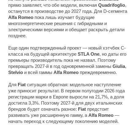
прямо заявляет, что обе модели, включая
Quadrifoglio
,
останутся в производстве до 2027 года. Для D-сегмента
Alfa Romeo
пока лишь изучает будущие
многоэнергетические решения с гибридными и
электрическими версиями и обещает раскрыть детали
позднее.
Еще один подтвержденный проект — новый хэтчбек C-
класса на будущей архитектуре
STLA One
, но даты его
премьеры производитель пока не назвал. Поэтому
превращать 2027-й в год одновременной замены
Giulia
,
Stelvio
и всей гаммы
Alfa Romeo
преждевременно.
Для
Fiat
ситуация обратная: модельное наступление
уже приносит результат. В первом полугодии 2026 года
регистрации марки в Европе выросли на 21,7%, а доля
достигла 3,3%. Поэтому 2027-й для двух итальянских
брендов будет означать разное:
Fiat
предстоит
развивать уже расширенную гамму, а
Alfa Romeo
—
начать переход к следующему поколению моделей.