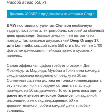
массой всего 550 кг
Добавить 32CARS в предпочитаемые источники Google
BMW
поставила студентам
Clemson
необычную
задачу: построить электромобиль, который за обычный
день произведет больше энергии, чем потратит на
поездку. Так появился двухместный
Deep Orange 17,
или Luminetta
, массой всего 550 кг и с более чем 1700
фотоэлектрическими ячейками прямо в кузовных
панелях.
Самая эффектная цифра требует оговорки. Для
Франкфурта, Мадрида, Мумбаи и Гринвилла команда
смоделировала ежедневную поездку на 20 км.
Солнечная система должна не только компенсировать
эту энергию, но и в среднем оставить запас еще
примерно на 50 км движения. То есть речь пока идет о
расчетном энергетическом балансе
при заданной
инсоляции, а не о подтвержденных 50 км
дополнительного пробега каждый день в любых
условиях.