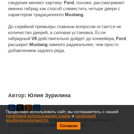
сведения меняют картину:
Ford
, похоже, рассматривает
именно гибрид как способ совместить четыре двери с
характером традиционного
Mustang
.
До серийной премьеры главным вопросом остается не
количество дверей, а силовая установка. Если
гибридный
V8
действительно дойдет до конвейера,
Ford
расширит
Mustang
намного радикальнее, чем просто
добавлением заднего ряда.
Автор:
Юлия Зурилина
Продолжая использовать сайт, вы соглашаетесь с нашей
политикой использования cookie
и
политикой
конфиденциальности
.
Использование текстов, фото- и видео сайта разрешается
только с указанием
активной гиперссылки
.
Согласен