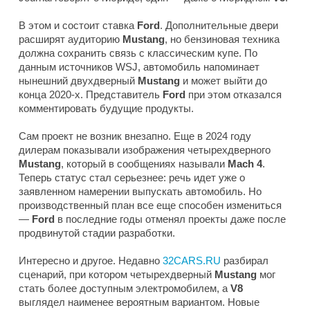
В этом и состоит ставка
Ford
. Дополнительные двери
расширят аудиторию
Mustang
, но бензиновая техника
должна сохранить связь с классическим купе. По
данным источников
WSJ
, автомобиль напоминает
нынешний двухдверный
Mustang
и может выйти до
конца 2020-х. Представитель
Ford
при этом отказался
комментировать будущие продукты.
Сам проект не возник внезапно. Еще в 2024 году
дилерам показывали изображения четырехдверного
Mustang
, который в сообщениях называли
Mach 4
.
Теперь статус стал серьезнее: речь идет уже о
заявленном намерении выпускать автомобиль. Но
производственный план все еще способен измениться
—
Ford
в последние годы отменял проекты даже после
продвинутой стадии разработки.
Интересно и другое. Недавно
32CARS.RU
разбирал
сценарий, при котором четырехдверный
Mustang
мог
стать более доступным электромобилем, а
V8
выглядел наименее вероятным вариантом. Новые