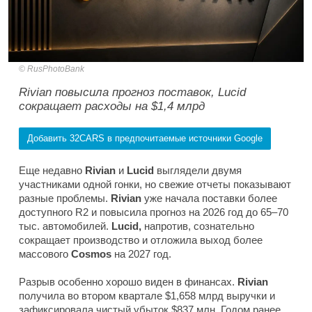
RusPhotoBank
Rivian повысила прогноз поставок, Lucid
сокращает расходы на $1,4 млрд
Добавить 32CARS в предпочитаемые источники Google
Еще недавно
Rivian
и
Lucid
выглядели двумя
участниками одной гонки, но свежие отчеты показывают
разные проблемы.
Rivian
уже начала поставки более
доступного R2 и повысила прогноз на 2026 год до 65–70
тыс. автомобилей.
Lucid,
напротив, сознательно
сокращает производство и отложила выход более
массового
Cosmos
на 2027 год.
Разрыв особенно хорошо виден в финансах.
Rivian
получила во втором квартале $1,658 млрд выручки и
зафиксировала чистый убыток $837 млн. Годом ранее