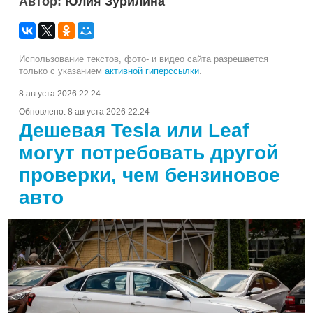
Автор:
Юлия Зурилина
Использование текстов, фото- и видео сайта разрешается
только с указанием
активной гиперссылки
.
8 августа 2026 22:24
Обновлено:
8 августа 2026 22:24
Дешевая Tesla или Leaf
могут потребовать другой
проверки, чем бензиновое
авто