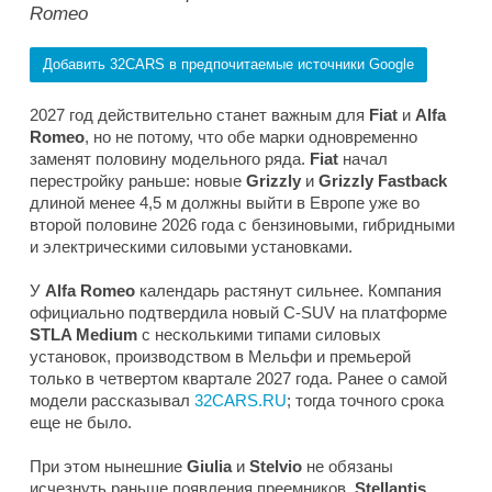
Romeo
Добавить 32CARS в предпочитаемые источники Google
2027 год действительно станет важным для
Fiat
и
Alfa
Romeo
, но не потому, что обе марки одновременно
заменят половину модельного ряда.
Fiat
начал
перестройку раньше: новые
Grizzly
и
Grizzly Fastback
длиной менее 4,5 м должны выйти в Европе уже во
второй половине 2026 года с бензиновыми, гибридными
и электрическими силовыми установками.
У
Alfa Romeo
календарь растянут сильнее. Компания
официально подтвердила новый C-SUV на платформе
STLA Medium
с несколькими типами силовых
установок, производством в Мельфи и премьерой
только в четвертом квартале 2027 года. Ранее о самой
модели рассказывал
32CARS.RU
; тогда точного срока
еще не было.
При этом нынешние
Giulia
и
Stelvio
не обязаны
исчезнуть раньше появления преемников.
Stellantis