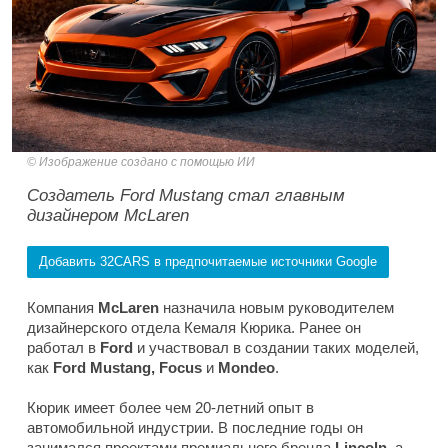
Изображение создано с помощью ИИ
Создатель Ford Mustang стал главным
дизайнером McLaren
Добавить 32CARS в предпочитаемые источники Google
Компания
McLaren
назначила новым руководителем
дизайнерского отдела Кемаля Кюрика. Ранее он
работал в
Ford
и участвовал в создании таких моделей,
как
Ford Mustang, Focus
и
Mondeo
.
Кюрик имеет более чем 20-летний опыт в
автомобильной индустрии. В последние годы он
занимался проектами премиального бренда
Lincoln
, а