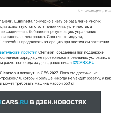
press.bmwgroup.com
 панели.
Luminetta
примерно в четыре раза легче многих
ции используются сталь, алюминий, углепластик и
кие соединения. Добавлены рекуперация, управление
ная силовая электроника. Солнечные модули,
E
, способны продолжать генерацию при частичном затенении.
вательский прототип
Clemson
, созданный при поддержке
е солнечная зарядка уже проверялась в реальных условиях: о
км расчетного хода за день, ранее писал
32CARS.RU
.
Clemson
и покажут на
CES 2027
. Пока его достижение
тромобиля, который больше никогда не увидит розетку, а как
и может требовать машина массой 550 кг.