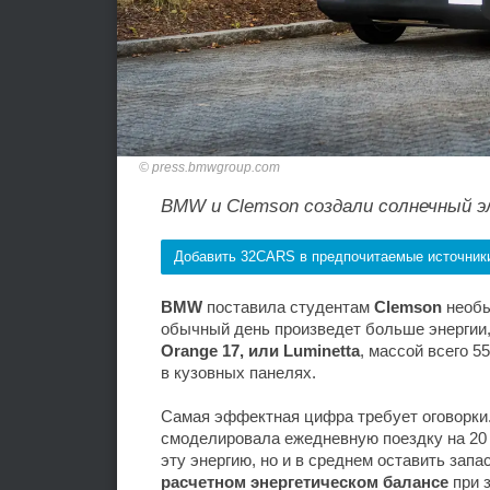
press.bmwgroup.com
BMW и Clemson создали солнечный эл
Добавить 32CARS в предпочитаемые источник
BMW
поставила студентам
Clemson
необы
обычный день произведет больше энергии,
Orange 17, или Luminetta
, массой всего 5
в кузовных панелях.
Самая эффектная цифра требует оговорки
смоделировала ежедневную поездку на 20 
эту энергию, но и в среднем оставить запа
расчетном энергетическом балансе
при з