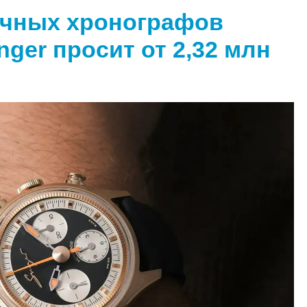
очных хронографов
nger просит от 2,32 млн