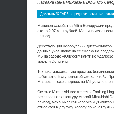
Названа цена минивэна BMG M5 бело
Добавить 32CARS в предпочитаемые источник
Минивэн семейства M5 в Белоруссии предл
около 2,07 млн рублей. Машина имеет семь
привод.
Действующий белорусский дистрибьютор D
данные указывают на ее сборку на предп
M5 на заводе «Юнисон» найти не удалось;
модели Dongfeng.
Техника максимально простая: бензиновый 
работает с 5-ступенчатой «механикой». П
Mitsubishi тоже спорное: на M5 установлен 
Связь с Mitsubishi все же есть. Forthing L
развивает архитектуру старой Mitsubishi D
привод, механическая коробка и утилитарн
относится к другому классу по конструкци