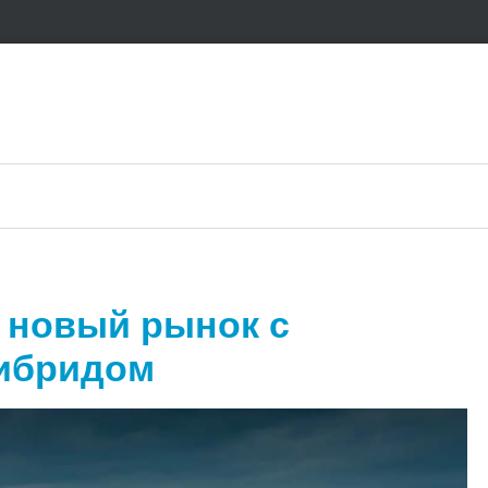
а новый рынок с
гибридом