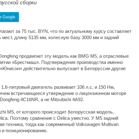
русской сборки
и Google
агают за 75 тыс. BYN, что по актуальному курсу составляет
 мест, длину 5135 мм, колесную базу 3000 мм и задний
ongfeng продвигает эту модель как BMG M5, а отраслевые
риятии «Брестмаш». Подтверждения производства именно
 «Юнисон» действительно выпускает в Белоруссии другие
1,6-литровый двигатель развивает 106 л.с. и 150 Нм,
ричем встречающееся утверждение о лицензионном моторе
Dongfeng 4C16NR, а не Mitsubishi 4A92.
ingzhi M5, от которого происходит белорусская модель,
elica. Поэтому сравнение с Delica уместно. У M5 задний
ая техника, тогда как современный Volkswagen Multivan
и и позиционированию.