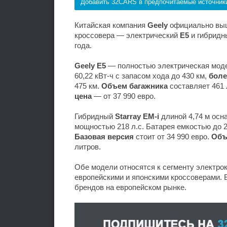
Добавить 32CARS в предпочитаемые источник
Китайская компания
Geely
официально выш
кроссовера — электрический
E5
и гибрид
года.
Geely E5
— полностью электрическая моде
60,22 кВт-ч с запасом хода до 430 км,
боле
475 км.
Объем багажника
составляет 461 
цена
— от 37 990 евро.
Гибридный
Starray EM-i
длиной 4,74 м ос
мощностью 218 л.с. Батарея емкостью до 29
Базовая версия
стоит от 34 990 евро.
Объ
литров.
Обе модели относятся к сегменту электрок
европейскими и японскими кроссоверами.
брендов на европейском рынке.