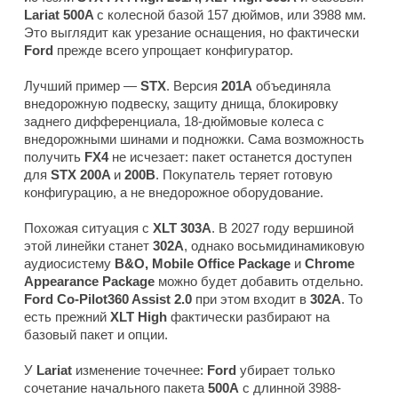
Lariat 500A
с колесной базой 157 дюймов, или 3988 мм.
Это выглядит как урезание оснащения, но фактически
Ford
прежде всего упрощает конфигуратор.
Лучший пример —
STX
. Версия
201A
объединяла
внедорожную подвеску, защиту днища, блокировку
заднего дифференциала, 18-дюймовые колеса с
внедорожными шинами и подножки. Сама возможность
получить
FX4
не исчезает: пакет останется доступен
для
STX 200A
и
200B
. Покупатель теряет готовую
конфигурацию, а не внедорожное оборудование.
Похожая ситуация с
XLT 303A
. В 2027 году вершиной
этой линейки станет
302A
, однако восьмидинамиковую
аудиосистему
B&O, Mobile Office Package
и
Chrome
Appearance Package
можно будет добавить отдельно.
Ford Co-Pilot360 Assist 2.0
при этом входит в
302A
. То
есть прежний
XLT High
фактически разбирают на
базовый пакет и опции.
У
Lariat
изменение точечнее:
Ford
убирает только
сочетание начального пакета
500A
с длинной 3988-