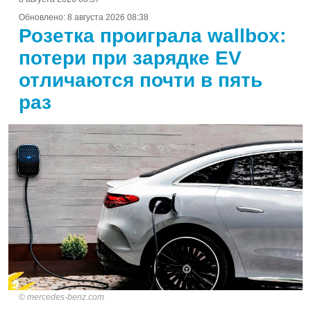
Обновлено:
8 августа 2026 08:38
Розетка проиграла wallbox:
потери при зарядке EV
отличаются почти в пять
раз
mercedes-benz.com