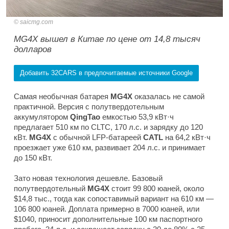
saicmg.com
MG4X вышел в Китае по цене от 14,8 тысяч
долларов
Добавить 32CARS в предпочитаемые источники Google
Самая необычная батарея
MG4X
оказалась не самой
практичной. Версия с полутвердотельным
аккумулятором
QingTao
емкостью 53,9 кВт·ч
предлагает 510 км по CLTC, 170 л.с. и зарядку до 120
кВт.
MG4X
с обычной LFP-батареей
CATL
на 64,2 кВт·ч
проезжает уже 610 км, развивает 204 л.с. и принимает
до 150 кВт.
Зато новая технология дешевле. Базовый
полутвердотельный
MG4X
стоит 99 800 юаней, около
$14,8 тыс., тогда как сопоставимый вариант на 610 км —
106 800 юаней. Доплата примерно в 7000 юаней, или
$1040, приносит дополнительные 100 км паспортного