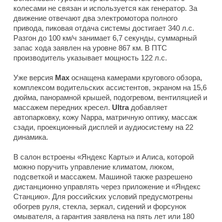
колесами не связан и используется как генератор. За
движение отвечают два электромотора полного
привода, пиковая отдача системы достигает 340 л.с.
Разгон до 100 км/ч занимает 6,7 секунды, суммарный
запас хода заявлен на уровне 867 км. В ПТС
производитель указывает мощность 122 л.с.
Уже версия
Max
оснащена камерами кругового обзора,
комплексом водительских ассистентов, экраном на 15,6
дюйма, панорамной крышей, подогревом, вентиляцией и
массажем передних кресел.
Ultra
добавляет
автопарковку, кожу Nappa, матричную оптику, массаж
сзади, проекционный дисплей и аудиосистему на 22
динамика.
В салон встроены «Яндекс Карты» и Алиса, которой
можно поручить управление климатом, люком,
подсветкой и массажем. Машиной также разрешено
дистанционно управлять через приложение и «Яндекс
Станцию». Для российских условий предусмотрены
обогрев руля, стекла, зеркал, сидений и форсунок
омывателя, а гарантия заявлена на пять лет или 180