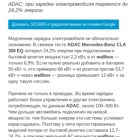
ADAC: при зарядке электромобиля теряется до
24,2% энергии
Добавить 32CARS в предпочитаемые источники Google
Медленная зарядка электромобиля не обязательно
экономнее. В свежем тесте
ADAC Mercedes-Benz CLA
350 EQ
потерял 24,2% энергии при подключении к
бытовой розетке мощностью 2,3 кВт, а от
wallbox
—
только 6,9%. Если нужно реально добавить в батарею
50 кВт·ч, это примерно 66 кВт·ч из розетки против 53,7
кВт·ч через
wallbox
— разница превышает 12 кВт·ч за
одну такую сессию.
Причина не только в проводах. Во время зарядки
работают блоки управления и другая электроника,
потребляющая, по данным
ADAC
, около 100–300 Вт.
Чем дольше автомобиль подключен на низкой
мощности, тем больше энергии эти системы успевают
израсходовать. Поэтому у пяти протестированных
моделей потери от бытовой розетки составили 12,7–
24,2%, а при максимальной AC-мощности
wallbox
—