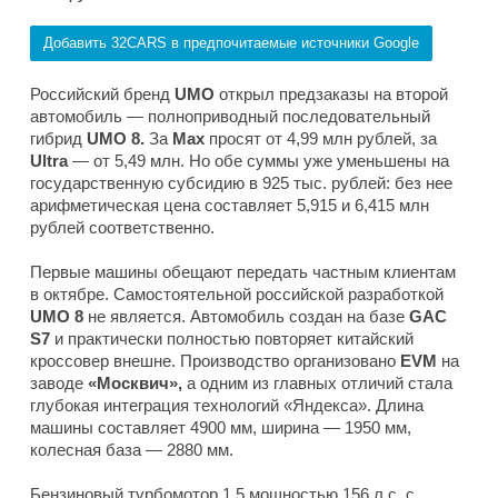
Добавить 32CARS в предпочитаемые источники Google
Российский бренд
UMO
открыл предзаказы на второй
автомобиль — полноприводный последовательный
гибрид
UMO 8.
За
Max
просят от 4,99 млн рублей, за
Ultra
— от 5,49 млн. Но обе суммы уже уменьшены на
государственную субсидию в 925 тыс. рублей: без нее
арифметическая цена составляет 5,915 и 6,415 млн
рублей соответственно.
Первые машины обещают передать частным клиентам
в октябре. Самостоятельной российской разработкой
UMO 8
не является. Автомобиль создан на базе
GAC
S7
и практически полностью повторяет китайский
кроссовер внешне. Производство организовано
EVM
на
заводе
«Москвич»,
а одним из главных отличий стала
глубокая интеграция технологий «Яндекса». Длина
машины составляет 4900 мм, ширина — 1950 мм,
колесная база — 2880 мм.
Бензиновый турбомотор 1.5 мощностью 156 л.с. с