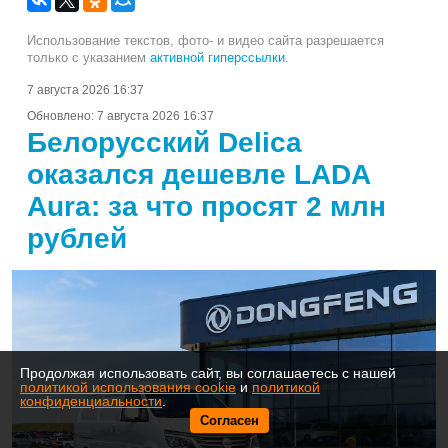
Использование текстов, фото- и видео сайта разрешается
только с указанием
активной гиперссылки
.
7 августа 2026 16:37
Обновлено:
7 августа 2026 16:37
Белорусский Delica
оказался дешевле LADA
Aura: за что просят 2 млн
рублей
Продолжая использовать сайт, вы соглашаетесь с нашей
политикой использования cookie
и
политикой
конфиденциальности
.
Согласен