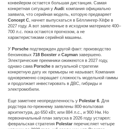
конвейером остается большая дистанция. Самая
конкретная ситуация у
Audi
: компания официально
заявила, что серийная модель, которую предваряет
Concept C
, начнет выпускаться в Бёллингер-Хёфе в
2027 году. А вот заявленные в исходном материале 400–
700 л.с. пока остаются прогнозом, а не
характеристиками серийной машины.
У
Porsche
подтвержден другой факт: производство
бензиновых
718 Boxster
и
Cayman
завершено.
Электрические преемники ожижеются в 2027 году,
однако сама
Porsche
в актуальной стратегии
конкретную дату их премьеры не называет. Компания
одновременно сокращает сложность модельной гаммы
и продолжает инвестировать в ДВС, гибриды и
электромобили.
Еще заметнее неопределенность у
Polestar 6
. Для
родстера по-прежнему заявлены 800-вольтовая
архитектура, до 650 кВт, или 884 л.с., и 900 Нм. Но
первоначальный план запуска в 2026 году устарел:
февральская стратегия
Polestar
перечисляет четыре