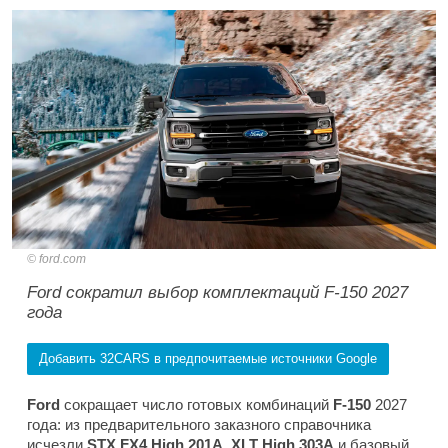
ford.com
Ford сократил выбор комплектаций F-150 2027
года
Добавить 32CARS в предпочитаемые источники Google
Ford
сокращает число готовых комбинаций
F-150
2027
года: из предварительного заказного справочника
исчезли
STX FX4 High 201A, XLT High 303A
и базовый