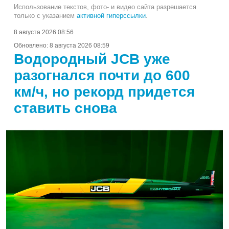
Использование текстов, фото- и видео сайта разрешается
только с указанием
активной гиперссылки
.
8 августа 2026 08:56
Обновлено:
8 августа 2026 08:59
Водородный JCB уже
разогнался почти до 600
км/ч, но рекорд придется
ставить снова