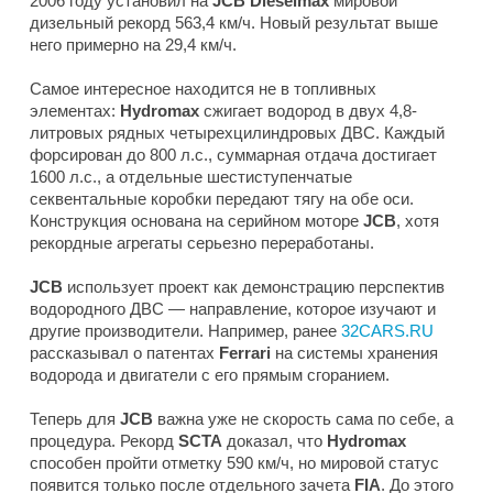
2006 году установил на
JCB Dieselmax
мировой
дизельный рекорд 563,4 км/ч. Новый результат выше
него примерно на 29,4 км/ч.
Самое интересное находится не в топливных
элементах:
Hydromax
сжигает водород в двух 4,8-
литровых рядных четырехцилиндровых ДВС. Каждый
форсирован до 800 л.с., суммарная отдача достигает
1600 л.с., а отдельные шестиступенчатые
секвентальные коробки передают тягу на обе оси.
Конструкция основана на серийном моторе
JCB
, хотя
рекордные агрегаты серьезно переработаны.
JCB
использует проект как демонстрацию перспектив
водородного ДВС — направление, которое изучают и
другие производители. Например, ранее
32CARS.RU
рассказывал о патентах
Ferrari
на системы хранения
водорода и двигатели с его прямым сгоранием.
Теперь для
JCB
важна уже не скорость сама по себе, а
процедура. Рекорд
SCTA
доказал, что
Hydromax
способен пройти отметку 590 км/ч, но мировой статус
появится только после отдельного зачета
FIA
. До этого