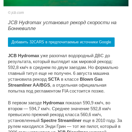
jcb.com
JCB Hydromax установил рекорд скорости на
Бонневилле
Добавить 32CARS в предпочитаемые источники Google
JCB Hydromax
уже разогнал водородный ДВС до
результата, который выглядит как мировой рекорд:
592,8 км/ч в среднем по двум заездам. Но формально
главный титул еще не получен. 6 августа машина
установила рекорд
SCTA
в классе
Blown Gas
Streamliner AA/BGS
, а отдельная официальная
попытка под регламентом FIA состоится позже.
В первом заезде
Hydromax
показал 590,9 км/ч, во
втором — 594,7 км/ч. Среднее значение 592,8 км/ч
превысило прежний рекорд класса 560,6 км/ч,
установленный
Spectre Streamliner
еще в 2010 году. За
рулем находился Энди Грин — тот же пилот, который в