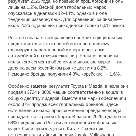
результат 2026 года, но превысил прошлогодний июль
лишь на 1,2%. Весной доля глобальных марок
опускалась в диапазон 12–14%, однако в июле
тенденция развернулась. Для сравнения, за январь—
июль 2025 года на них приходилось только 6,5% рынка.
Рост не означает возвращения прежних официальных
представительств: основной поток по-прежнему
формируют параллельный импорт и поставки
автомобилей на физических лиц. Больше половины
июльского сегмента обеспечили японские марки — их
доля на всем российском рынке достигла 8,2%.
Немецкие бренды получили 4,3%, корейские — 1,6%.
Особенно заметен результат Toyota и Mazda: в июле они
продали 3724 и 3090 машин соответственно и вошли в
общую десятку лидеров. Вместе две марки обеспечили
около 37% продаж всех глобальных брендов. Здесь
есть важный нюанс: происхождение бренда не всегда
совпадает со страной сборки. В начале 2026 года почти
69% проданных в России автомобилей глобальных
марок были произведены в Китае. Среди них
встречаются китайские версии Toyota, Volkswagen,