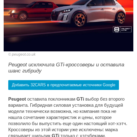
peugeot.co.uk
Peugeot исключила GTi-кроссоверы и оставила
шанс гибриду
Добавить 32CARS в предпочитаемые источники Google
Peugeot
оставила поклонникам
GTi
выбор без второго
варианта. Гибридная силовая установка для будущей
модели технически возможна, но компания пока не
нашла сочетание характеристик и цены, которое
позволило бы выпустить еще один настоящий хот-хэтч.
Кроссоверы из этой истории уже исключены: марка
связывает шильдик
GTi
только с хэтчбеками.