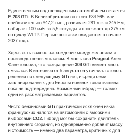
Единственным подтвержденным автомобилем остается
E-208 GTi
. В Великобритании он стоит £34 995, или
приблизительно $47,2 тыс., развивает 281 л.с. и 345 Нм,
набирает 100 км/ч за 5,5 секунды и проезжает до 375 км
по циклу WLTP. Первые поставки ожидаются в начале
2027 года.
Здесь есть важное расхождение между желанием и
производственным планом. В мае глава
Peugeot
Ален
Фаве говорил, что возвращение
308 GTi
«имеет много
смысла». В интервью от 5 августа он уточнил: готового
решения по следующему
GTi
нет, и среди семи
запланированных для Европы новинок такая машина
пока не подтверждена. Возможный гибрид — только
один из рассматриваемых вариантов.
Чисто бензиновый
GTi
практически исключен из-за
французских налогов на автомобили с высокими
выбросами
CO2
. Гибрид мог бы сохранить двигатель
внутреннего сгорания, но одновременно добавит массу
и стоимость — именно два параметра, критичных для