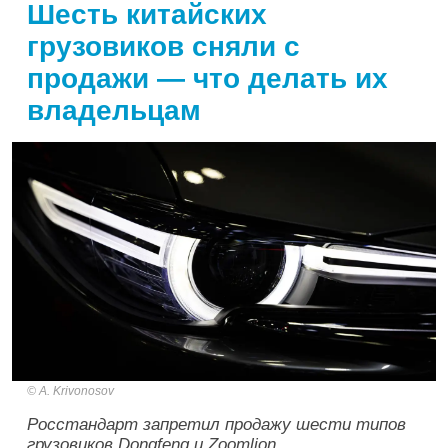
Шесть китайских
грузовиков сняли с
продажи — что делать их
владельцам
A. Krivonosov
Росстандарт запретил продажу шести типов
грузовиков Dongfeng и Zoomlion