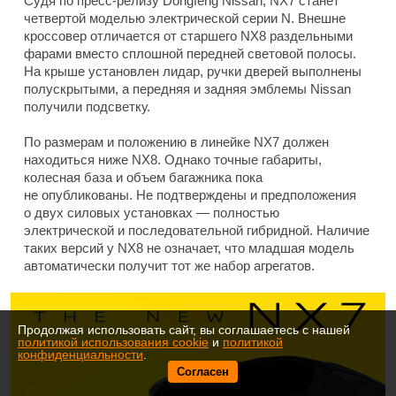
Судя по пресс-релизу Dongfeng Nissan, NX7 станет
четвертой моделью электрической серии N. Внешне
кроссовер отличается от старшего NX8 раздельными
фарами вместо сплошной передней световой полосы.
На крыше установлен лидар, ручки дверей выполнены
полускрытыми, а передняя и задняя эмблемы Nissan
получили подсветку.
По размерам и положению в линейке NX7 должен
находиться ниже NX8. Однако точные габариты,
колесная база и объем багажника пока
не опубликованы. Не подтверждены и предположения
о двух силовых установках — полностью
электрической и последовательной гибридной. Наличие
таких версий у NX8 не означает, что младшая модель
автоматически получит тот же набор агрегатов.
Продолжая использовать сайт, вы соглашаетесь с нашей
политикой использования cookie
и
политикой
конфиденциальности
.
Согласен