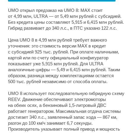
UMO открыл предзаказ на UMO 8: MAX стоит
от 4,99 млн, ULTRA — от 5,49 млн рублей с субсидией.
Без кредита цены составляют 5,915 и 6,415 млн рублей.
Гибрид развивает до 340 л.с., в ПТС указано 122 л.с.
Цена UMO 8 в 4,99 млн рублей требует важного
уточнения: это стоимость версии MAX в кредит
с субсидией 925 тыс. рублей. При оплате наличными,
картой или по счету официальный конфигуратор
показывает уже 5,915 млн рублей. Для ULTRA
аналогичные цифры — 5,49 и 6,415 млн рублей. Таким
образом, разница между комплектациями остается
500 тыс. рублей независимо от способа оплаты.
UMO 8 использует последовательную гибридную схему
REEV. Движение обеспечивают электромоторы
на обеих осях, а бензиновый 1,5-литровый ДВС
работает генератором. Максимальная отдача системы
достигает 340 л.с., заявленный запас хода — 867 км,
разгон до 100 км/ч занимает 6,7 секунды.
Производитель указывает полный привод и мощность