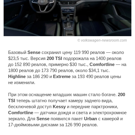
volkswagen-newsroom.com
Базовый
Sense
сохранил цену 119 990 реалов — около
$23,5 тыс. Версия
200 TSI
подорожала на 1400 реалов
до 152 890 реалов, примерно $30 тыс.,
Comfortline
— на
1800 реалов до 173 790 реалов, около $34,1 тыс.
Highline
за 186 290 и
Extreme
за 193 490 реалов цены
не изменили.
При этом оснащение младших машин стало богаче.
200
TSI
теперь штатно получает камеру заднего вида,
бесключевой доступ
Kessy
и передние парктроники,
Comfortline
— датчики дождя и света и электрохромное
зеркало. Для
Sense
появился пакет
Urban
с камерой и
17-дюймовыми дисками за 126 990 реалов.