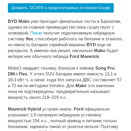
Добавить 32CARS в предпочитаемые источники Google
BYD Mako
уже проходит финальные тесты в Бразилии,
однако ее главное преимущество пока существует с
оговоркой.
Пикап
получит подключаемую гибридную
систему
flex
, способную работать на бензине и этаноле,
но емкость батареи серийной машины
BYD
еще не
раскрыла. А именно она решит, насколько
Mako
будет
интереснее обычного гибрида
Ford Maverick
.
Motor1
ожидает технику, близкую к новому
Song Pro
DM-i Flex
. У этого SUV батареи имеют емкость 13,1 и
18,3 кВт·ч, а запас хода без запуска ДВС составляет 57
и 72 км по методике Inmetro. Для
Mako
эти значения
пока не подтверждены: предварительно называют
мощность около 218–219 л.с.
Maverick Hybrid
устроен иначе.
Ford
официально
указывает 2,5-литровую гибридную установку
мощностью 194 л.с., полный привод и питание только
бензином; заряжать пикап от розетки нельзя. Поэтому