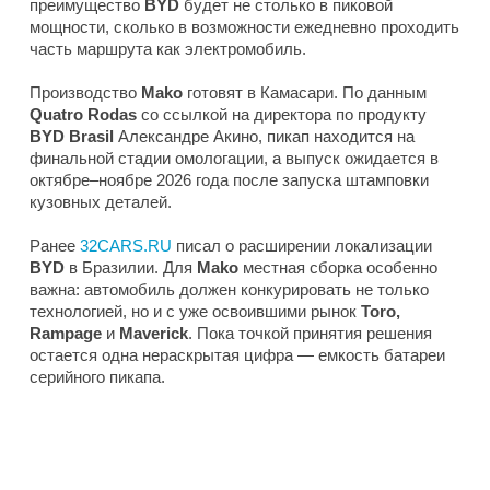
преимущество
BYD
будет не столько в пиковой
мощности, сколько в возможности ежедневно проходить
часть маршрута как электромобиль.
Производство
Mako
готовят в Камасари. По данным
Quatro Rodas
со ссылкой на директора по продукту
BYD Brasil
Александре Акино, пикап находится на
финальной стадии омологации, а выпуск ожидается в
октябре–ноябре 2026 года после запуска штамповки
кузовных деталей.
Ранее
32CARS.RU
писал о расширении локализации
BYD
в Бразилии. Для
Mako
местная сборка особенно
важна: автомобиль должен конкурировать не только
технологией, но и с уже освоившими рынок
Toro,
Rampage
и
Maverick
. Пока точкой принятия решения
остается одна нераскрытая цифра — емкость батареи
серийного пикапа.