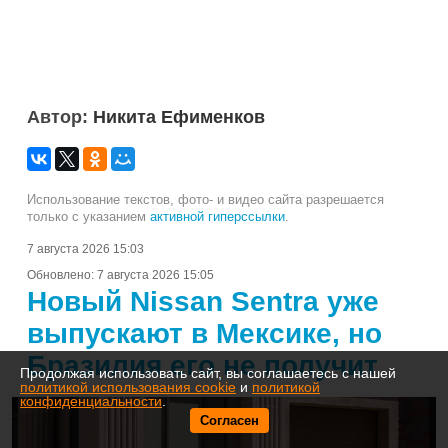
Автор:
Никита Ефименков
Использование текстов, фото- и видео сайта разрешается
только с указанием
активной гиперссылки
.
7 августа 2026 15:03
Обновлено:
7 августа 2026 15:05
Новый Nissan Sentra уже
выпускают в Мексике, но
Бразилия его не получит
Продолжая использовать сайт, вы соглашаетесь с нашей
политикой использования cookie
и
политикой
конфиденциальности
.
Согласен