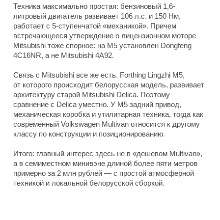
Техника максимально простая: бензиновый 1,6-
литровый двигатель развивает 106 л.с. и 150 Нм,
работает с 5-ступенчатой «механикой». Причем
встречающееся утверждение о лицензионном моторе
Mitsubishi тоже спорное: на M5 установлен Dongfeng
4C16NR, а не Mitsubishi 4A92.
Связь с Mitsubishi все же есть. Forthing Lingzhi M5,
от которого происходит белорусская модель, развивает
архитектуру старой Mitsubishi Delica. Поэтому
сравнение с Delica уместно. У M5 задний привод,
механическая коробка и утилитарная техника, тогда как
современный Volkswagen Multivan относится к другому
классу по конструкции и позиционированию.
Итого: главный интерес здесь не в «дешевом Multivan»,
а в семиместном минивэне длиной более пяти метров
примерно за 2 млн рублей — с простой атмосферной
техникой и локальной белорусской сборкой.