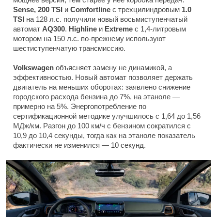
Sense, 200 TSI
и
Comfortline
с трехцилиндровым
1.0
TSI
на 128 л.с. получили новый восьмиступенчатый
автомат
AQ300
.
Highline
и
Extreme
с 1,4-литровым
мотором на 150 л.с. по-прежнему используют
шестиступенчатую трансмиссию.
Volkswagen
объясняет замену не динамикой, а
эффективностью. Новый автомат позволяет держать
двигатель на меньших оборотах: заявлено снижение
городского расхода бензина до 7%, на этаноле —
примерно на 5%. Энергопотребление по
сертификационной методике улучшилось с 1,64 до 1,56
МДж/км. Разгон до 100 км/ч с бензином сократился с
10,9 до 10,4 секунды, тогда как на этаноле показатель
фактически не изменился — 10 секунд.