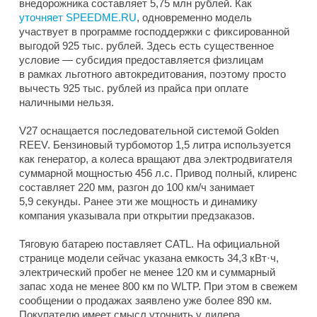
внедорожника составляет 5,75 млн рублей. Как
уточняет SPEEDME.RU
, одновременно модель
участвует в программе господдержки с фиксированной
выгодой 925 тыс. рублей. Здесь есть существенное
условие — субсидия предоставляется физлицам
в рамках льготного автокредитования, поэтому просто
вычесть 925 тыс. рублей из прайса при оплате
наличными нельзя.
V27 оснащается последовательной системой Golden
REEV. Бензиновый турбомотор 1,5 литра используется
как генератор, а колеса вращают два электродвигателя
суммарной мощностью 456 л.с. Привод полный, клиренс
составляет 220 мм, разгон до 100 км/ч занимает
5,9 секунды. Ранее эти же мощность и динамику
компания указывала при открытии предзаказов.
Тяговую батарею поставляет CATL. На официальной
странице модели сейчас указана емкость 34,3 кВт·ч,
электрический пробег не менее 120 км и суммарный
запас хода не менее 800 км по WLTP. При этом в свежем
сообщении о продажах заявлено уже более 890 км.
Покупателю имеет смысл уточнить у дилера