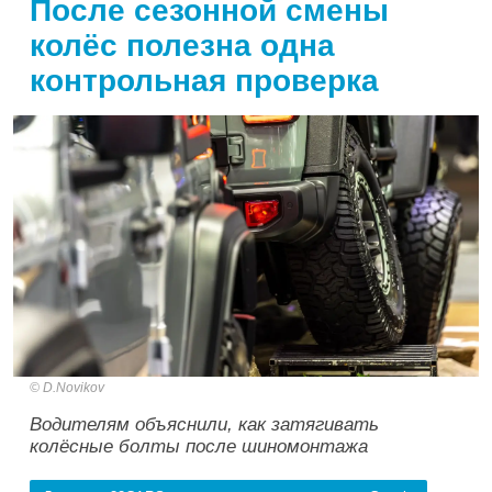
После сезонной смены
колёс полезна одна
контрольная проверка
D.Novikov
Водителям объяснили, как затягивать
колёсные болты после шиномонтажа