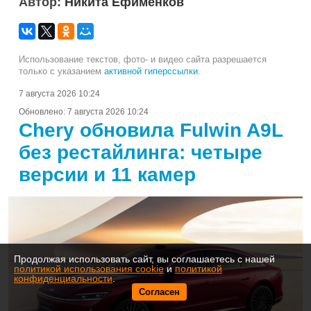
Автор:
Никита Ефименков
Использование текстов, фото- и видео сайта разрешается
только с указанием
активной гиперссылки
.
7 августа 2026 10:24
Обновлено:
7 августа 2026 10:24
Chery обновила Fulwin A9L
без рестайлинга: четыре
версии и 11 камер
Продолжая использовать сайт, вы соглашаетесь с нашей
политикой использования cookie
и
политикой
конфиденциальности
.
Согласен