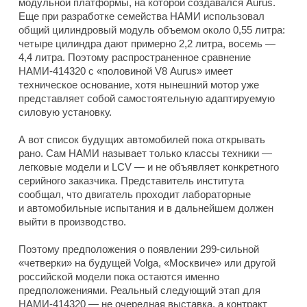
модульной платформы, на которой создавался Aurus.
Еще при разработке семейства НАМИ использовал
общий цилиндровый модуль объемом около 0,55 литра:
четыре цилиндра дают примерно 2,2 литра, восемь —
4,4 литра. Поэтому распространенное сравнение
НАМИ-414320 с «половиной V8 Aurus» имеет
техническое основание, хотя нынешний мотор уже
представляет собой самостоятельную адаптируемую
силовую установку.
А вот список будущих автомобилей пока открывать
рано. Сам НАМИ называет только классы техники —
легковые модели и LCV — и не объявляет конкретного
серийного заказчика. Представитель института
сообщал, что двигатель проходит лабораторные
и автомобильные испытания и в дальнейшем должен
выйти в производство.
Поэтому предположения о появлении 299-сильной
«четверки» на будущей Volga, «Москвиче» или другой
российской модели пока остаются именно
предположениями. Реальный следующий этап для
НАМИ-414320 — не очередная выставка, а контракт