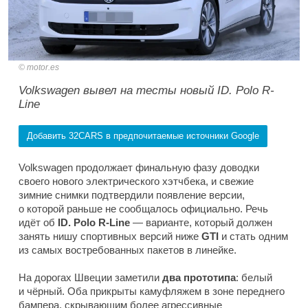
motor.es
Volkswagen вывел на тесты новый ID. Polo R-
Line
Добавить 32CARS в предпочитаемые источники Google
Volkswagen продолжает финальную фазу доводки
своего нового электрического хэтчбека, и свежие
зимние снимки подтвердили появление версии,
о которой раньше не сообщалось официально. Речь
идёт об
ID. Polo R-Line
— варианте, который должен
занять нишу спортивных версий ниже
GTI
и стать одним
из самых востребованных пакетов в линейке.
На дорогах Швеции заметили
два прототипа
: белый
и чёрный. Оба прикрыты камуфляжем в зоне переднего
бампера, скрывающим более агрессивные