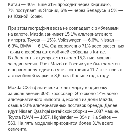
Китай — 46%. Еще 31% проходит через Киргизию,
7% поступает из Японии, 6% — через Беларусь и 5% —
из Южной Кореи.
При этом география ввоза не совпадает с эмблемами
на капоте. Mazda занимает 15,1% альтернативного
импорта, Toyota — 15%, Volkswagen — 6,6%, Nissan —
6,3%, BMW — 6,1%. Одновременно 71% всех ввезенных
таким способом автомобилей собраны в Китае.
В абсолютных цифрах это около 15,3 тыс. машин
за один месяц. Рост Mazda в России уже был заметен
в первом полугодии: на учет поставили 11,7 тыс. новых
автомобилей марки, в 8,6 раза больше год к году.
Mazda CX-5 фактически тянет марку в одиночку:
за июль ввезен 3031 кроссовер. Это около 14% всего
альтернативного импорта и, исходя из доли Mazda,
свыше 90% альтернативных поставок бренда. Далее
идут Nissan Qashqai китайской сборки — 1087 машин,
Toyota RAV4 — 1057, Highlander — 994 и Kia Seltos —
563. На пять моделей приходится более 31% всего
сегмента.