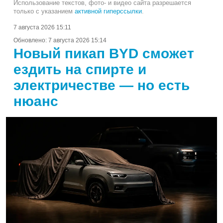
Использование текстов, фото- и видео сайта разрешается
только с указанием
активной гиперссылки
.
7 августа 2026 15:11
Обновлено:
7 августа 2026 15:14
Новый пикап BYD сможет
ездить на спирте и
электричестве — но есть
нюанс