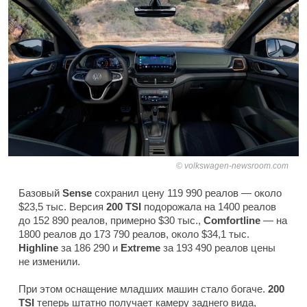
volkswagen-newsroom.com
Базовый
Sense
сохранил цену 119 990 реалов — около
$23,5 тыс. Версия
200 TSI
подорожала на 1400 реалов
до 152 890 реалов, примерно $30 тыс.,
Comfortline
— на
1800 реалов до 173 790 реалов, около $34,1 тыс.
Highline
за 186 290 и
Extreme
за 193 490 реалов цены
не изменили.
При этом оснащение младших машин стало богаче.
200
TSI
теперь штатно получает камеру заднего вида,