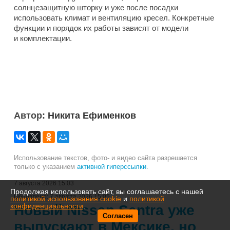
солнцезащитную шторку и уже после посадки
использовать климат и вентиляцию кресел. Конкретные
функции и порядок их работы зависят от модели
и комплектации.
Автор:
Никита Ефименков
Использование текстов, фото- и видео сайта разрешается
только с указанием
активной гиперссылки
.
7 августа 2026 15:03
Продолжая использовать сайт, вы соглашаетесь с нашей
Обновлено:
7 августа 2026 15:05
политикой использования cookie
и
политикой
конфиденциальности
.
Новый Nissan Sentra уже
Согласен
выпускают в Мексике, но