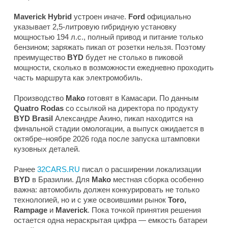
Maverick Hybrid
устроен иначе.
Ford
официально
указывает 2,5-литровую гибридную установку
мощностью 194 л.с., полный привод и питание только
бензином; заряжать пикап от розетки нельзя. Поэтому
преимущество
BYD
будет не столько в пиковой
мощности, сколько в возможности ежедневно проходить
часть маршрута как электромобиль.
Производство
Mako
готовят в Камасари. По данным
Quatro Rodas
со ссылкой на директора по продукту
BYD Brasil
Александре Акино, пикап находится на
финальной стадии омологации, а выпуск ожидается в
октябре–ноябре 2026 года после запуска штамповки
кузовных деталей.
Ранее
32CARS.RU
писал о расширении локализации
BYD
в Бразилии. Для
Mako
местная сборка особенно
важна: автомобиль должен конкурировать не только
технологией, но и с уже освоившими рынок
Toro,
Rampage
и
Maverick
. Пока точкой принятия решения
остается одна нераскрытая цифра — емкость батареи