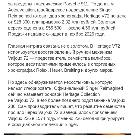
за пределы классических Porsche 911. По данным
Autoevolution, швейцарское подразделение Singer
Reimagined готовит два хронографа Heritage V72 по цене
от $28 300, или примерно 2,32 млн рублей. Золотая
версия оценена в $55 500 — около 4,56 млн рублей.
Продажи издание ожидает в ноябре 2026 года.
Главная интрига связана не с золотом. В Heritage V72
используется восстановленный ручной механизм
Valjoux 72 — представитель семейства калибров,
которое десятилетиями применялось в спортивных
хронографах Rolex, Heuer, Breitling и других марок.
Но здесь обнаруживается несостыковка, которую
нельзя игнорировать. Официальный Singer Reimagined
сейчас называет основой Heritage Collection
не Valjoux 72, а его более позднего родственника Valjoux
236. Сам производитель пишет, что развитие семейства
прошло через Valjoux 72 и завершилось появлением
Valjoux 236 в 1974 году. Именно 236 сегодня фигурирует
в официальной коллекции Singer.