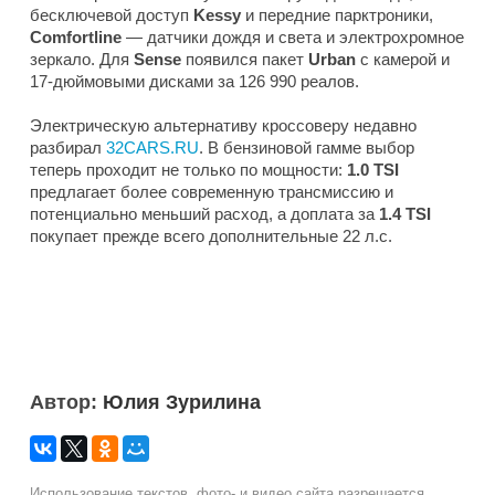
бесключевой доступ
Kessy
и передние парктроники,
Comfortline
— датчики дождя и света и электрохромное
зеркало. Для
Sense
появился пакет
Urban
с камерой и
17-дюймовыми дисками за 126 990 реалов.
Электрическую альтернативу кроссоверу недавно
разбирал
32CARS.RU
. В бензиновой гамме выбор
теперь проходит не только по мощности:
1.0 TSI
предлагает более современную трансмиссию и
потенциально меньший расход, а доплата за
1.4 TSI
покупает прежде всего дополнительные 22 л.с.
Автор:
Юлия Зурилина
Использование текстов, фото- и видео сайта разрешается