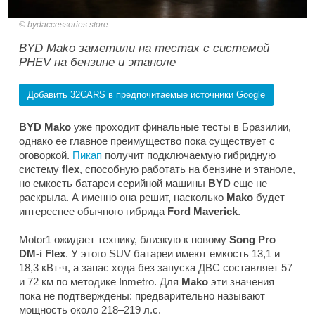
bydaccessories.store
BYD Mako заметили на тестах с системой
PHEV на бензине и этаноле
Добавить 32CARS в предпочитаемые источники Google
BYD Mako
уже проходит финальные тесты в Бразилии,
однако ее главное преимущество пока существует с
оговоркой.
Пикап
получит подключаемую гибридную
систему
flex
, способную работать на бензине и этаноле,
но емкость батареи серийной машины
BYD
еще не
раскрыла. А именно она решит, насколько
Mako
будет
интереснее обычного гибрида
Ford Maverick
.
Motor1
ожидает технику, близкую к новому
Song Pro
DM-i Flex
. У этого SUV батареи имеют емкость 13,1 и
18,3 кВт·ч, а запас хода без запуска ДВС составляет 57
и 72 км по методике Inmetro. Для
Mako
эти значения
пока не подтверждены: предварительно называют
мощность около 218–219 л.с.