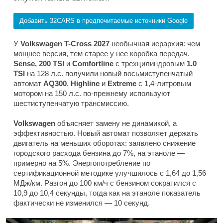
Добавить 32CARS в предпочитаемые источники Google
У
Volkswagen T-Cross 2027
необычная иерархия: чем
мощнее версия, тем старее у нее коробка передач.
Sense, 200 TSI
и
Comfortline
с трехцилиндровым
1.0
TSI
на 128 л.с. получили новый восьмиступенчатый
автомат
AQ300
.
Highline
и
Extreme
с 1,4-литровым
мотором на 150 л.с. по-прежнему используют
шестиступенчатую трансмиссию.
Volkswagen
объясняет замену не динамикой, а
эффективностью. Новый автомат позволяет держать
двигатель на меньших оборотах: заявлено снижение
городского расхода бензина до 7%, на этаноле —
примерно на 5%. Энергопотребление по
сертификационной методике улучшилось с 1,64 до 1,56
МДж/км. Разгон до 100 км/ч с бензином сократился с
10,9 до 10,4 секунды, тогда как на этаноле показатель
фактически не изменился — 10 секунд.