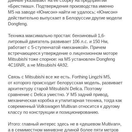
данные указывают на ее сборку на предприятии
«Брестмаш». Подтверждения производства именно
M5 на заводе «Юнисон» найти не удалось; «Юнисон»
действительно выпускает в Белоруссии другие модели
Dongfeng.
Техника максимально простая: бензиновый 1,6-
литровый двигатель развивает 106 л.с. и 150 Нм,
работает с 5-ступенчатой «механикой». Причем
встречающееся утверждение о лицензионном моторе
Mitsubishi тоже спорное: на M5 установлен Dongfeng
4C16NR, а не Mitsubishi 4A92.
Связь с Mitsubishi все же есть. Forthing Lingzhi M5,
от которого происходит белорусская модель, развивает
архитектуру старой Mitsubishi Delica. Поэтому
сравнение с Delica уместно. У M5 задний привод,
механическая коробка и утилитарная техника, тогда как
современный Volkswagen Multivan относится к другому
классу по конструкции и позиционированию.
Итого: главный интерес здесь не в «дешевом Multivan»,
а в семиместном минивэне длиной более пяти метров