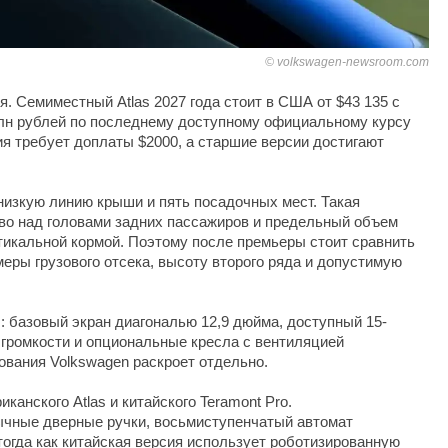
volkswagen-newsroom.com
я. Семиместный Atlas 2027 года стоит в США от $43 135 с
млн рублей по последнему доступному официальному курсу
я требует доплаты $2000, а старшие версии достигают
 низкую линию крыши и пять посадочных мест. Такая
во над головами задних пассажиров и предельный объем
тикальной кормой. Поэтому после премьеры стоит сравнить
меры грузового отсека, высоту второго ряда и допустимую
s: базовый экран диагональю 12,9 дюйма, доступный 15-
громкости и опциональные кресла с вентиляцией
вания Volkswagen раскроет отдельно.
анского Atlas и китайского Teramont Pro.
чные дверные ручки, восьмиступенчатый автомат
 тогда как китайская версия использует роботизированную