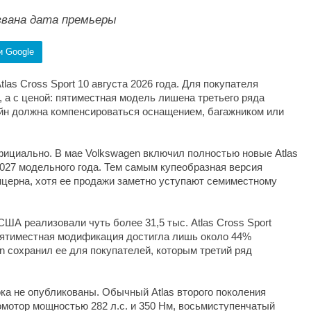
названа дата премьеры
и Google
las Cross Sport 10 августа 2026 года. Для покупателя
 а с ценой: пятиместная модель лишена третьего ряда
зайн должна компенсироваться оснащением, багажником или
ициально. В мае Volkswagen включил полностью новые Atlas
 2027 модельного года. Тем самым купеобразная версия
церна, хотя ее продажи заметно уступают семиместному
США реализовали чуть более 31,5 тыс. Atlas Cross Sport
 Пятиместная модификация достигла лишь около 44%
n сохранил ее для покупателей, которым третий ряд
ока не опубликованы. Обычный Atlas второго поколения
мотор мощностью 282 л.с. и 350 Нм, восьмиступенчатый