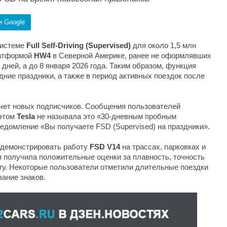
и Google
системе
Full Self-Driving (Supervised)
для около 1,5 млн
латформой
HW4
в Северной Америке, ранее не оформлявших
дней, а до 8 января 2026 года. Таким образом, функция
дние праздники, а также в период активных поездок после
ечет новых подписчиков. Сообщения пользователей
 этом
Tesla
не называла это «30-дневным пробным
едомление «Вы получаете FSD (Supervised) на праздники».
демонстрировать работу
FSD V14
на трассах, парковках и
 получила положительные оценки за плавность, точность
егу. Некоторые пользователи отметили длительные поездки
ание знаков.