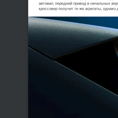
автомат, передний привод в начальных вер
кроссовер получит те же агрегаты, однако