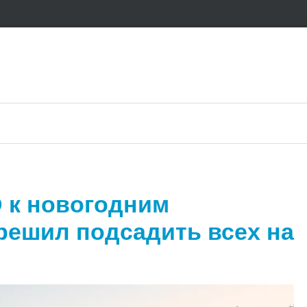
D к новогодним
решил подсадить всех на