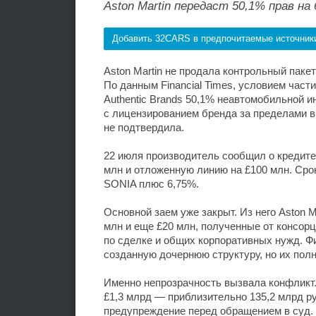
Aston Martin передаст 50,1% прав на
Добавить 32CARS в предпочитаемые источник
Aston Martin не продала контрольный паке
По данным Financial Times, условием част
Authentic Brands 50,1% неавтомобильной 
с лицензированием бренда за пределами в
не подтвердила.
22 июля производитель сообщил о кредите
млн и отложенную линию на £100 млн. Срок
SONIA плюс 6,75%.
Основной заем уже закрыт. Из него Aston 
млн и еще £20 млн, полученные от консор
по сделке и общих корпоративных нужд. Ф
созданную дочернюю структуру, но их пол
Именно непрозрачность вызвала конфликт.
£1,3 млрд — приблизительно 135,2 млрд р
предупреждение перед обращением в суд. 