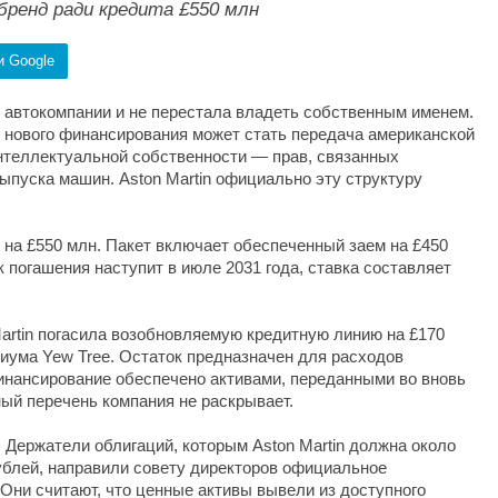
 бренд ради кредита £550 млн
и Google
т автокомпании и не перестала владеть собственным именем.
и нового финансирования может стать передача американской
интеллектуальной собственности — прав, связанных
ыпуска машин. Aston Martin официально эту структуру
 на £550 млн. Пакет включает обеспеченный заем на £450
 погашения наступит в июле 2031 года, ставка составляет
Martin погасила возобновляемую кредитную линию на £170
циума Yew Tree. Остаток предназначен для расходов
инансирование обеспечено активами, переданными во вновь
ный перечень компания не раскрывает.
 Держатели облигаций, которым Aston Martin должна около
ублей, направили совету директоров официальное
Они считают, что ценные активы вывели из доступного