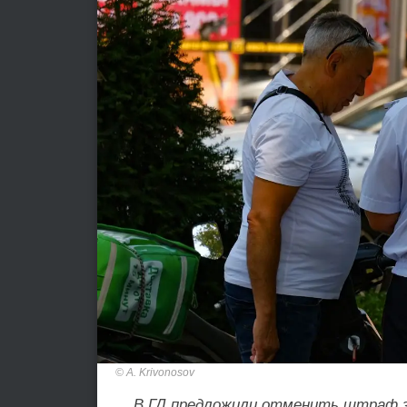
A. Krivonosov
В ГД предложили отменить штраф з