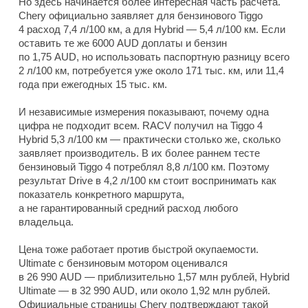
Но здесь начинается более интересная часть расчета.
Chery официально заявляет для бензинового Tiggo
4 расход 7,4 л/100 км, а для Hybrid — 5,4 л/100 км. Если
оставить те же 6000 AUD доплаты и бензин
по 1,75 AUD, но использовать паспортную разницу всего
2 л/100 км, потребуется уже около 171 тыс. км, или 11,4
года при ежегодных 15 тыс. км.
И независимые измерения показывают, почему одна
цифра не подходит всем. RACV получил на Tiggo 4
Hybrid 5,3 л/100 км — практически столько же, сколько
заявляет производитель. В их более раннем тесте
бензиновый Tiggo 4 потреблял 8,8 л/100 км. Поэтому
результат Drive в 4,2 л/100 км стоит воспринимать как
показатель конкретного маршрута,
а не гарантированный средний расход любого
владельца.
Цена тоже работает против быстрой окупаемости.
Ultimate с бензиновым мотором оценивался
в 26 990 AUD — приблизительно 1,57 млн рублей, Hybrid
Ultimate — в 32 990 AUD, или около 1,92 млн рублей.
Официальные страницы Chery подтверждают такой