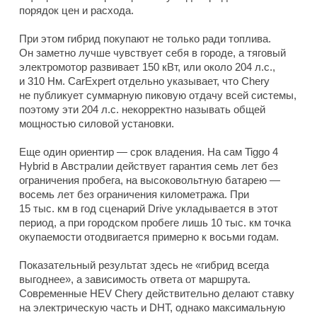
порядок цен и расхода.
При этом гибрид покупают не только ради топлива.
Он заметно лучше чувствует себя в городе, а тяговый
электромотор развивает 150 кВт, или около 204 л.с.,
и 310 Нм. CarExpert отдельно указывает, что Chery
не публикует суммарную пиковую отдачу всей системы,
поэтому эти 204 л.с. некорректно называть общей
мощностью силовой установки.
Еще один ориентир — срок владения. На сам Tiggo 4
Hybrid в Австралии действует гарантия семь лет без
ограничения пробега, на высоковольтную батарею —
восемь лет без ограничения километража. При
15 тыс. км в год сценарий Drive укладывается в этот
период, а при городском пробеге лишь 10 тыс. км точка
окупаемости отодвигается примерно к восьми годам.
Показательный результат здесь не «гибрид всегда
выгоднее», а зависимость ответа от маршрута.
Современные HEV Chery действительно делают ставку
на электрическую часть и DHT, однако максимальную