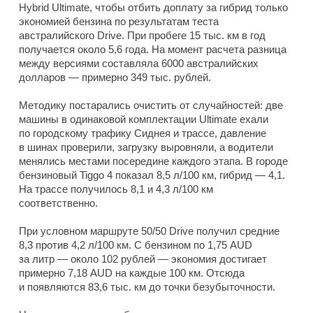
Hybrid Ultimate, чтобы отбить доплату за гибрид только
экономией бензина по результатам теста
австралийского Drive. При пробеге 15 тыс. км в год
получается около 5,6 года. На момент расчета разница
между версиями составляла 6000 австралийских
долларов — примерно 349 тыс. рублей.
Методику постарались очистить от случайностей: две
машины в одинаковой комплектации Ultimate ехали
по городскому трафику Сиднея и трассе, давление
в шинах проверили, загрузку выровняли, а водители
менялись местами посередине каждого этапа. В городе
бензиновый Tiggo 4 показал 8,5 л/100 км, гибрид — 4,1.
На трассе получилось 8,1 и 4,3 л/100 км
соответственно.
При условном маршруте 50/50 Drive получил средние
8,3 против 4,2 л/100 км. С бензином по 1,75 AUD
за литр — около 102 рублей — экономия достигает
примерно 7,18 AUD на каждые 100 км. Отсюда
и появляются 83,6 тыс. км до точки безубыточности.