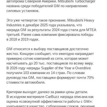
автопрома Северной Америки. Mitsubishi Turbocharger
названа среди победителей GM по направлению
силовых установок.
Это уже четвертое такое признание. Mitsubishi Heavy
Industries в декабре 2025 года указывала, что
награда GM за результаты 2024 года стала для MTEA
третьей. Ранее сама компания фиксировала победы
в 2018 и 2019 годах.
GM относится к выбору поставщиков достаточно
жестко. Концерн сообщает, что ежегодно награждает
примерно сотню компаний из сети, которая может
насчитывать до 20 тыс. поставщиков по всему миру.
В 2026 году награды Supplier of the Year и Overdrive
получили 103 компании из 14 стран. По словам
руководства GM, поставщики формируют почти 70%
стоимости автомобиля.
Критерии выходят далеко за рамки цены детали.
В исходном материале CarBuzz награда описана как
оценка «совокупной эффективности работы с GM»:
учитываются качество, соблюдение сроков, решение