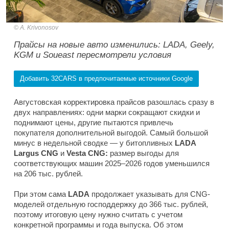
A. Krivonosov
Прайсы на новые авто изменились: LADA, Geely,
KGM и Soueast пересмотрели условия
Добавить 32CARS в предпочитаемые источники Google
Августовская корректировка прайсов разошлась сразу в
двух направлениях: одни марки сокращают скидки и
поднимают цены, другие пытаются привлечь
покупателя дополнительной выгодой. Самый большой
минус в недельной сводке — у битопливных
LADA
Largus CNG
и
Vesta CNG:
размер выгоды для
соответствующих машин 2025–2026 годов уменьшился
на 206 тыс. рублей.
При этом сама
LADA
продолжает указывать для CNG-
моделей отдельную господдержку до 366 тыс. рублей,
поэтому итоговую цену нужно считать с учетом
конкретной программы и года выпуска. Об этом