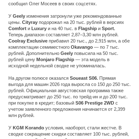
сообщил Олег Мосеев в своих соцсетях.
У
Geely
изменения затронули уже рекомендованные
цены.
Cityray
подорожал на 20 тыс. рублей в версиях
Comfort
и
Luxury
и на 40 тыс. в
Flagship
и
Sport.
Теперь диапазон составляет 2,87–3,30 млн рублей.
Coolray Exclusive
прибавил 20 тыс., до 2,915 млн, а обе
комплектации семиместного
Okavango
— по 7 тыс.
рублей. Дополнительно
Geely
повысила на 50 тыс.
рублей цену
Monjaro Flagship
— эта модель в
исходной недельной сводке не упоминалась.
На другом полюсе оказался
Soueast S06.
Прямая
выгода для машин 2026 года выросла со 150 до 250 тыс.
рублей. Официальная августовская программа также
предусматривает до 250 тыс. по трейд-ин и до 200 тыс.
при покупке в кредит; базовый
S06 Prestige 2WD
с
учетом заявленного предложения начинается от 2,399
млн рублей.
У
KGM Korando
условия, наоборот, стали жестче. В
сводке сокращение скидки составляет 100 тыс. рублей,